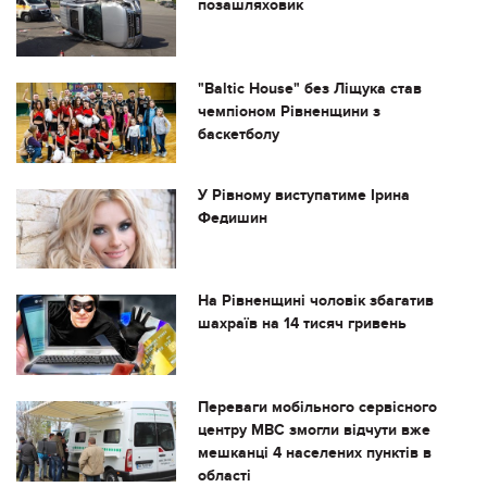
позашляховик
"Baltic House" без Ліщука став
чемпіоном Рівненщини з
баскетболу
У Рівному виступатиме Ірина
Федишин
На Рівненщині чоловік збагатив
шахраїв на 14 тисяч гривень
Переваги мобільного сервісного
центру МВС змогли відчути вже
мешканці 4 населених пунктів в
області