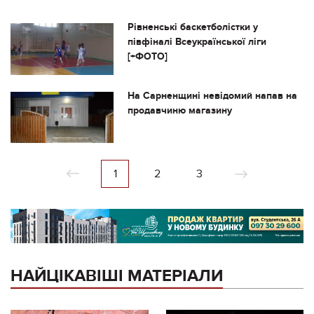
Рівненські баскетболістки у
півфіналі Всеукраїнської ліги
[+ФОТО]
На Сарненщині невідомий напав на
продавчиню магазину
1
2
3
НАЙЦІКАВІШІ МАТЕРІАЛИ