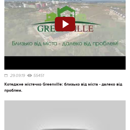
29.09.19
55451
Котеджне містечко Greenville: близько від міста - далеко від
проблем.