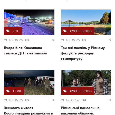
ДТП
СУСПІЛЬСТВО
07.08.26
07.08.26
Вчора біля Квасилова
Три дні поспіль у Рівному
сталася ДТП з автовозом
фіксують рекордну
температуру
ПОДІЇ
СУСПІЛЬСТВО
07.08.26
06.08.26
Зниклого жителя
Рівненські вандали не
Костопільщини розшукали в
виконали обіцянки: