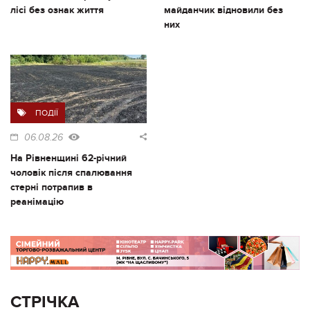
лісі без ознак життя
майданчик відновили без
них
ПОДІЇ
06.08.26
На Рівненщині 62-річний
чоловік після спалювання
стерні потрапив в
реанімацію
СТРІЧКА