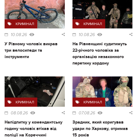
КРИМІНАЛ
КРИМІНАЛ
10.08.26
10.08.26
У Рівному чоловік викрав
На Рівненщині судитимуть
три велосипеди та
22-річного чоловіка за
інструменти
організацію незаконного
перетину кордону
КРИМІНАЛ
КРИМІНАЛ
08.08.26
07.08.26
Напідпитку у комендантську
Зрадник, який коригував
годину чоловік втікав від
удари по Харкову, отримав
поліції на Кореччині
15 років