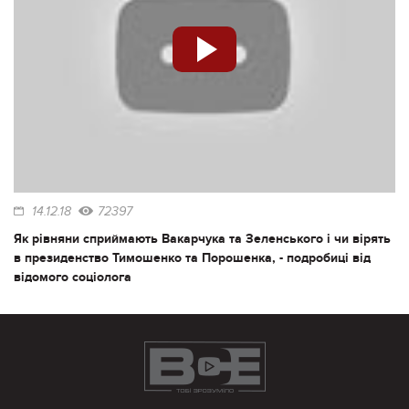
14.12.18
72397
Як рівняни сприймають Вакарчука та Зеленського і чи вірять
в президенство Тимошенко та Порошенка, - подробиці від
відомого соціолога