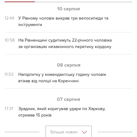
10 серпня
12:44
У Рівному чоловік викрав три велосипеди та
інструменти
10:58
На Рівненщині судитимуть 22-річного чоловіка
за організацію незаконного перетину кордону
08 серпня
11:53
Напідпитку у комендантську годину чоловік
втікав від поліції на Кореччині
07 серпня
17:31
Зрадник, який коригував удари по Харкову,
отримав 15 років
Більше новин