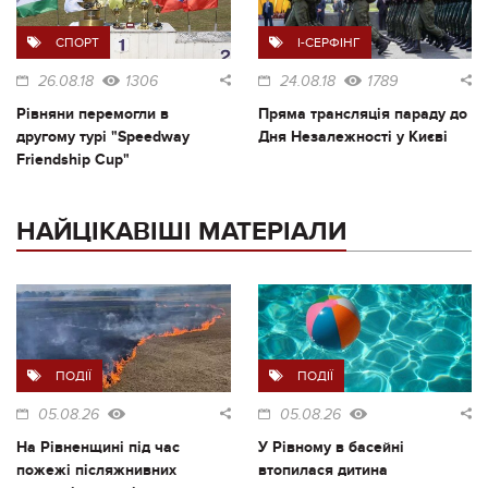
СПОРТ
I-СЕРФІНГ
26.08.18
1306
24.08.18
1789
Рівняни перемогли в
Пряма трансляція параду до
другому турі "Speedway
Дня Незалежності у Києві
Friendship Cup"
НАЙЦІКАВІШІ МАТЕРІАЛИ
ПОДІЇ
ПОДІЇ
05.08.26
05.08.26
На Рівненщині під час
У Рівному в басейні
пожежі післяжнивних
втопилася дитина