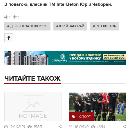
З повагою, власник ТМ ІnterBeton Юрій Чаборай.
1
1
# ДЕНЬ НЕЗАЛЕЖНОСТІ
# ЮРІЙ ЧАБОРАЙ
# ІNTERBETON
ЧИТАЙТЕ ТАКОЖ
СПОРТ
24.08.19
1585
16.08.19
1684