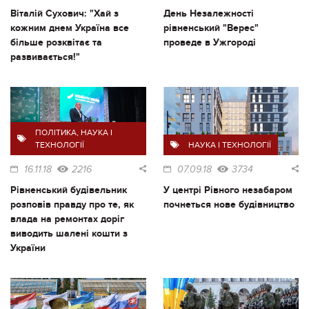
Віталій Сухович: "Хай з
День Незалежності
кожним днем Україна все
рівненський "Верес"
більше розквітає та
проведе в Ужгороді
развивається!"
ПОЛІТИКА
,
НАУКА І
ТЕХНОЛОГІЇ
НАУКА І ТЕХНОЛОГІЇ
16.11.18
2216
07.09.18
3734
Рівненський будівельник
У центрі Рівного незабаром
розповів правду про те, як
почнеться нове будівництво
влада на ремонтах доріг
виводить шалені кошти з
України