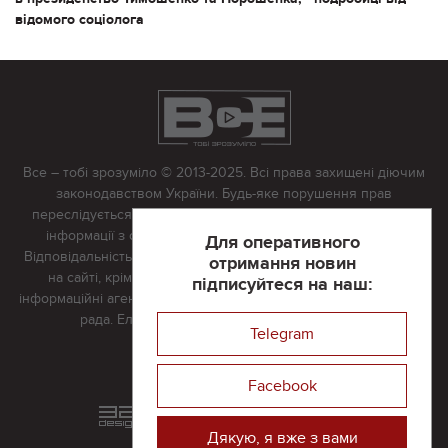
відомого соціолога
Все – тобі зрозуміло © 2013-2025. Всі права захищені діючим
законодавством України. Будь-яке порушення прав
переслідується в судовому порядку. Будь-яке відтворення
інформації з сайту тільки з письмово дозволу редакції.
Для оперативного
Відповідальність за достовірність усіх матеріалів, розміщених
отримання новин
на сайті, крім матеріалів, які містять посилання на інші
підписуйтеся на наш:
інформаційні агентства або інтернет-видання, несе редакційна
рада. Електронна пошта:
vserivne@gmail.com
Telegram
Реклама на сайті
Facebook
Розроблений та підтримується
в
компанії 32х32
Дякую, я вже з вами