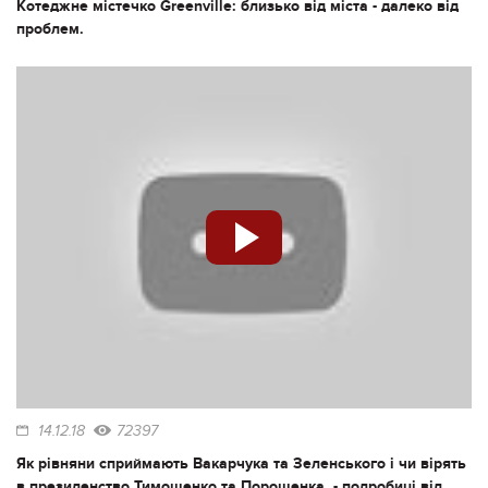
Котеджне містечко Greenville: близько від міста - далеко від
проблем.
14.12.18
72397
Як рівняни сприймають Вакарчука та Зеленського і чи вірять
в президенство Тимошенко та Порошенка, - подробиці від