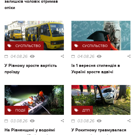
залишків чоловік отримав
опіки
СУСПІЛЬСТВО
СУСПІЛЬСТВО
04.08.26
04.08.26
У Рівному зросте вартість
Із 1 вересня стипендія в
проїзду
Україні зросте вдвічі
ПОДІЇ
ДТП
03.08.26
03.08.26
На Рівненщині у водоймі
У Рокитному травмувалася