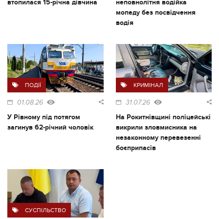
втопилася 15-річна дівчина
неповнолітня водійка
мопеду без посвідчення
водія
ПОДІЇ
КРИМІНАЛ
01.08.26
31.07.26
У Рівному під потягом
На Рокитнівщині поліцейські
загинув 62-річний чоловік
викрили зловмисника на
незаконному перевезенні
боєприпасів
СУСПІЛЬСТВО