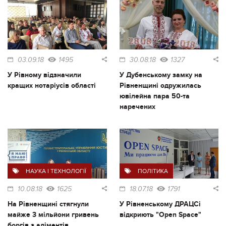
03.09.18
1495
30.08.18
1327
У Рівному відзначили
У Дубенському замку на
кращих нотаріусів області
Рівненщині одружилась
ювілейна пара 50-та
наречених
НАУКА І ТЕХНОЛОГІЇ
ПОЛІТИКА
10.08.18
1625
18.07.18
1791
На Рівненщині стягнули
У Рівненському ДРАЦСі
майже 3 мільйони гривень
відкриють "Open Space"
боргів з аліментів