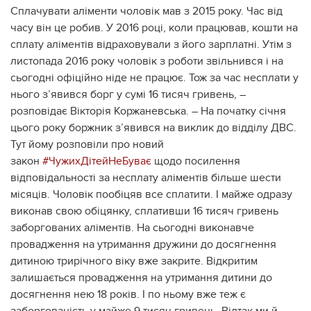
Сплачувати аліменти чоловік мав з 2015 року. Час від
часу він це робив. У 2016 році, коли працював, кошти на
сплату аліментів відраховували з його зарплатні. Утім з
листопада 2016 року чоловік з роботи звільнився і на
сьогодні офіційно ніде не працює. Тож за час несплати у
нього з’явився борг у сумі 16 тисяч гривень, –
розповідає Вікторія Коржаневська. – На початку січня
цього року боржник з’явився на виклик до відділу ДВС.
Тут йому розповіли про новий
закон
#
ЧужихДітейНеБуває
щодо посилення
відповідальності за несплату аліментів більше шести
місяців. Чоловік пообіцяв все сплатити. І майже одразу
виконав свою обіцянку, сплативши 16 тисяч гривень
заборгованих аліментів. На сьогодні виконавче
провадження на утримання дружини до досягнення
дитиною трирічного віку вже закрите. Відкритим
залишається провадження на утримання дитини до
досягнення нею 18 років. І по ньому вже теж є
заборгованість у майже 9 тисяч гривень. Відтак ми й