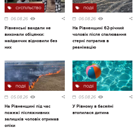
СУСПІЛЬСТВО
ПОДІЇ
06.08.26
06.08.26
Рівненські вандали не
На Рівненщині 62-річний
виконали обіцянки:
чоловік після спалювання
майданчик відновили без
стерні потрапив в
них
реанімацію
ПОДІЇ
ПОДІЇ
05.08.26
05.08.26
На Рівненщині під час
У Рівному в басейні
пожежі післяжнивних
втопилася дитина
залишків чоловік отримав
опіки