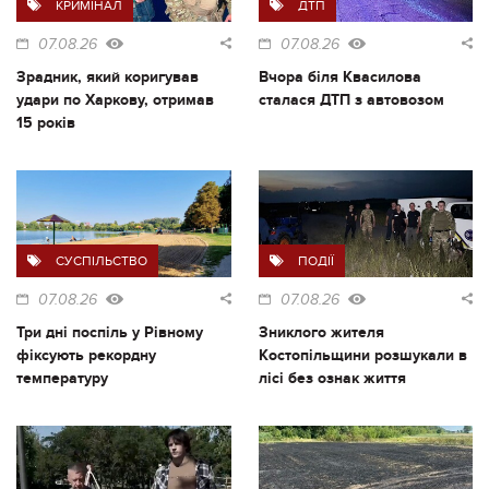
КРИМІНАЛ
ДТП
07.08.26
07.08.26
Зрадник, який коригував
Вчора біля Квасилова
удари по Харкову, отримав
сталася ДТП з автовозом
15 років
СУСПІЛЬСТВО
ПОДІЇ
07.08.26
07.08.26
Три дні поспіль у Рівному
Зниклого жителя
фіксують рекордну
Костопільщини розшукали в
температуру
лісі без ознак життя