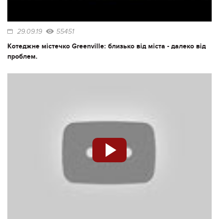
29.09.19
55451
Котеджне містечко Greenville: близько від міста - далеко від
проблем.