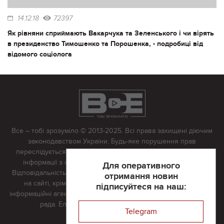
14.12.18
72397
Як рівняни сприймають Вакарчука та Зеленського і чи вірять
в президенство Тимошенко та Порошенка, - подробиці від
відомого соціолога
Все – тобі зрозуміло © 2013-2025. Всі права захищені діючим
законодавством України. Будь-яке порушення прав
переслідується в судовому порядку. Будь-яке відтворення
інформації з сайту тільки з письмово дозволу редакції.
Для оперативного
Відповідальність за достовірність усіх матеріалів, розміщених
отримання новин
на сайті, крім матеріалів, які містять посилання на інші
підписуйтеся на наш:
інформаційні агентства або інтернет-видання, несе редакційна
рада. Електронна пошта:
vserivne@gmail.com
Telegram