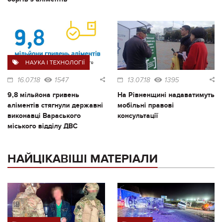
НАУКА І ТЕХНОЛОГІЇ
16.07.18
1547
13.07.18
1395
9,8 мільйона гривень
На Рівненщині надаватимуть
аліментів стягнули державні
мобільні правові
виконавці Вараського
консультації
міського відділу ДВС
НАЙЦІКАВІШІ МАТЕРІАЛИ