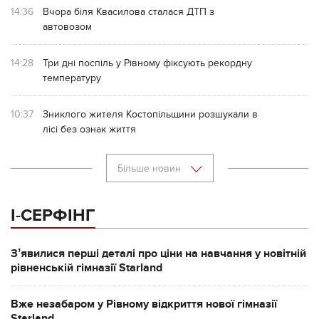
14:36
Вчора біля Квасилова сталася ДТП з
автовозом
14:28
Три дні поспіль у Рівному фіксують рекордну
температуру
10:37
Зниклого жителя Костопільщини розшукали в
лісі без ознак життя
Більше новин
І-СЕРФІНГ
Зʼявилися перші деталі про ціни на навчання у новітній
рівненській гімназії Starland
Вже незабаром у Рівному відкриття нової гімназії
Starland