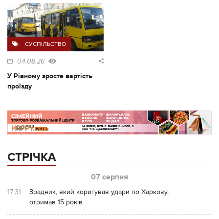
СУСПІЛЬСТВО
04.08.26
У Рівному зросте вартість
проїзду
СТРІЧКА
07 серпня
17:31
Зрадник, який коригував удари по Харкову,
отримав 15 років