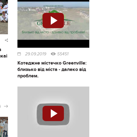
в
29.09.2019
55451
каі
Котеджне містечко Greenville:
близько від міста - далеко від
проблем.
і