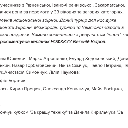
учасників з Рівненської, Івано-Франківської, Закарпатської,
алися вони за перемоги у 33 вікових та вагових категоріях.
 членів національної збірної. Даний турнір для нас дуже
онати України, Міжнародні турніри та Чемпіонат Європи в
еклі поєдинки. Чимало закінчилися з результатом "іппон"- ч
рокоментував керівник РОФККУУ Євгеній Вєтров.
ксим Юркевич, Марко Атрошенко, Едуард Ходоковський, Дан
ький, Назар Горбатовський, Нікіта Самчук, Павло Петрина, І
к,Анастасія Симончук, Лілія Наумова;
фія Бортник;
рась, Кирил Процюк, Олександр Ковальчук, Майя Росіцька,
.
ончук кубком "За кращу техніку" та Данила Кирильчука "За