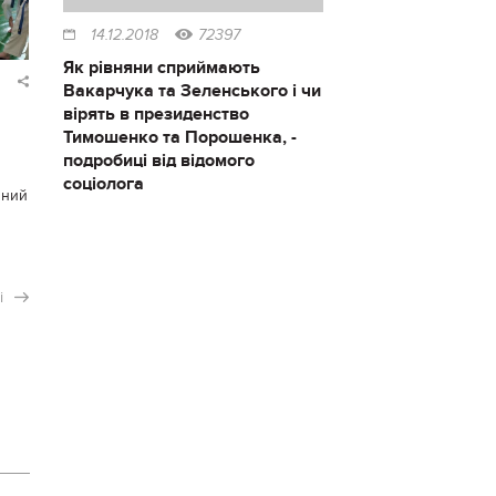
14.12.2018
72397
Як рівняни сприймають
Вакарчука та Зеленського і чи
вірять в президенство
Тимошенко та Порошенка, -
подробиці від відомого
соціолога
йний
і