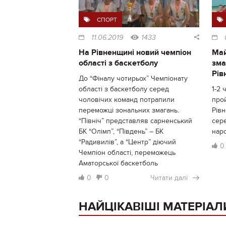
СПОРТ
11.06.2019
1433
На Рівненщині новий чемпіон
Май
області з баскетболу
зма
Рів
До “Фіналу чотирьох” Чемпіонату
області з баскетболу серед
1-2 
чоловічих команд потрапили
про
переможці зональних змагань.
Рівн
“Північ” представляв сарненський
сере
БК “Олімп”, “Південь” – БК
нар
“Радивилів”, а “Центр” діючий
0
Чемпіон області, переможець
Аматорської баскетболь
0
0
Читати далі
НАЙЦІКАВІШІ МАТЕРІАЛ