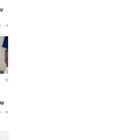
ду
і
ду
і