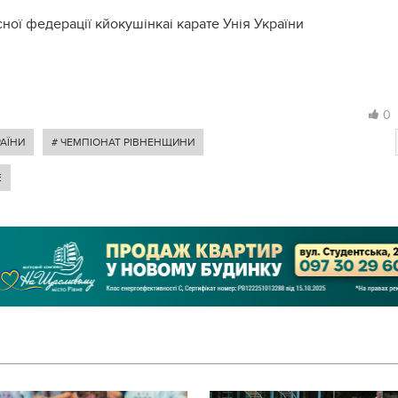
ної федерації кйокушінкаі карате Унія України
0
РАЇНИ
# ЧЕМПІОНАТ РІВНЕНЩИНИ
Е