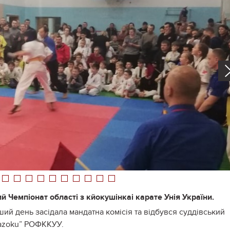
2
3
4
5
6
7
8
9
10
11
12
й Чемпіонат області з кйокушінкаі карате Унія України.
ий день засідала мандатна комісія та відбувся суддівський
Kazoku” РОФККУУ.