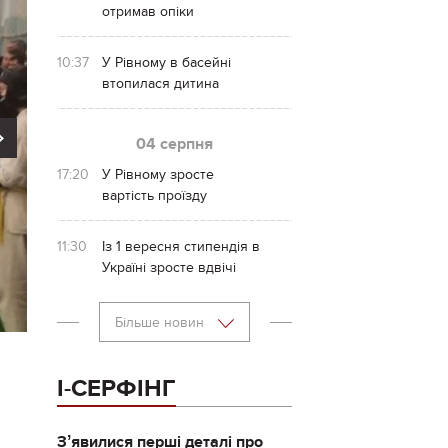
отримав опіки
10:37
У Рівному в басейні
втопилася дитина
Next
04 серпня
17:20
У Рівному зросте
вартість проїзду
11:30
Із 1 вересня стипендія в
Україні зросте вдвічі
Більше новин
І-СЕРФІНГ
Зʼявилися перші деталі про