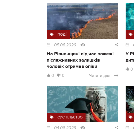
ПОДІЇ
05.08.2026
На Рівненщині під час пожежі
У Р
післяжнивних залишків
дит
чоловік отримав опіки
0
0
0
Читати далі
СУСПІЛЬСТВО
04.08.2026