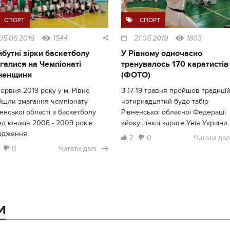
СПОРТ
СПОРТ
05.06.2019
1544
21.05.2019
1803
бутні зірки баскетболу
У Рівному одночасно
галися на Чемпіонаті
тренувалось 170 каратистів
ненщини
(ФОТО)
червня 2019 року у м. Рівне
З 17-19 травня пройшов традиці
йшли змагання чемпіонату
чотирнадцятий будо-табір
енської області з баскетболу
Рівненської обласної Федерації
д юнаків 2008 - 2009 років
кйокушінкаі карате Унія України.
одження.
2
0
Читати дал
0
Читати далі
И