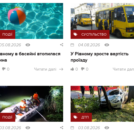
ПОДІЇ
СУСПІЛЬСТВО
05.08.2026
04.08.2026
івному в басейні втопилася
У Рівному зросте вартість
ина
проїзду
0
Читати далі
0
0
Читати дал
ПОДІЇ
ДТП
03.08.2026
03.08.2026