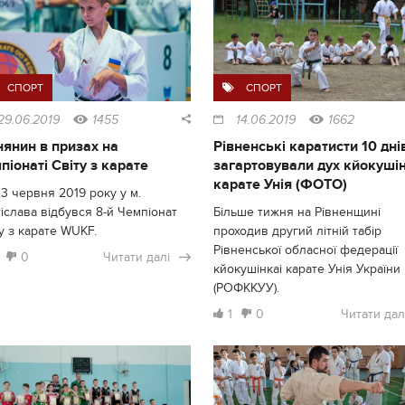
СПОРТ
СПОРТ
29.06.2019
1455
14.06.2019
1662
нянин в призах на
Рівненські каратисти 10 дні
піонаті Світу з карате
загартовували дух кйокушін
карате Унія (ФОТО)
3 червня 2019 року у м.
іслава відбувся 8-й Чемпіонат
Більше тижня на Рівненщині
у з карате WUKF.
проходив другий літній табір
Рівненської обласної федерації
0
Читати далі
кйокушінкаі карате Унія України
(РОФККУУ).
1
0
Читати дал