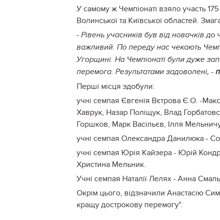
У самому ж Чемпіонаті взяло участь 175 
Волинської та Київської областей. Змаг
- Рівень учасників був від новачків до
важливий. По переду нас чекають Чемпі
Угорщині. На Чемпіонаті були дуже зап
перемога. Результатами задоволені, -
п
Перші місця здобули:
учні семпая Євгенія Вєтрова Є.О. -Ма
Хаврук, Назар Поліщук, Влад Горбатовс
Горшков, Марк Васільєв, Ілля Мельничу
учні семпая Олександра Данилюка - Со
учні семпая Юрія Кайзера - Юрій Конд
Христина Мельник.
Учні семпая Наталії Лелях - Анна Смаль
Окрім цього, відзначили Анастасію Сим
кращу дострокову перемогу".