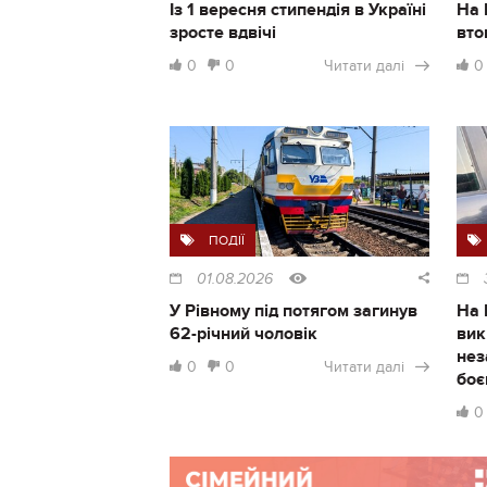
Із 1 вересня стипендія в Україні
На 
зросте вдвічі
вто
0
0
Читати далі
0
ПОДІЇ
01.08.2026
У Рівному під потягом загинув
На 
62-річний чоловік
вик
нез
0
0
Читати далі
боє
0