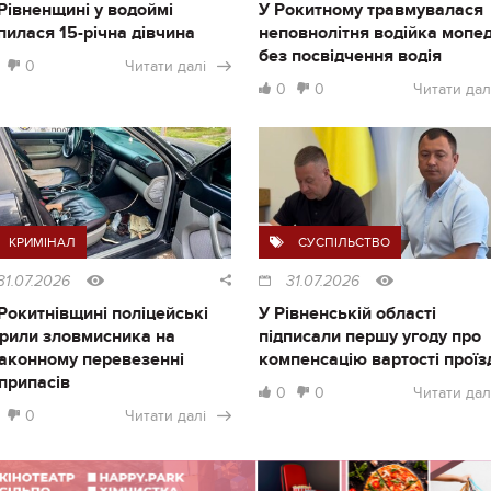
Рівненщині у водоймі
У Рокитному травмувалася
пилася 15-річна дівчина
неповнолітня водійка мопе
без посвідчення водія
0
Читати далі
0
0
Читати дал
КРИМІНАЛ
СУСПІЛЬСТВО
31.07.2026
31.07.2026
Рокитнівщині поліцейські
У Рівненській області
рили зловмисника на
підписали першу угоду про
аконному перевезенні
компенсацію вартості проїз
припасів
0
0
Читати дал
0
Читати далі