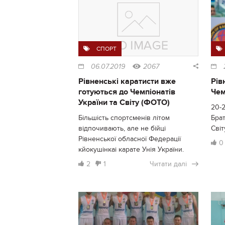
СПОРТ
06.07.2019
2067
Рівненські каратисти вже
Рів
готуються до Чемпіонатів
Чем
України та Світу (ФОТО)
20-2
Більшість спортсменів літом
Брат
відпочивають, але не бійці
Світ
Рівненської обласної Федерації
0
кйокушінкаі карате Унія України.
2
1
Читати далі