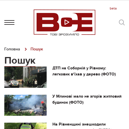
Головна
Пошук
Пошук
ДТП на Соборній у Рівному:
легковик в‘їхав у дерево (ФОТО)
У Млинові мало не згорів житловий
будинок (ФОТО)
На Рівненщині знешкодили