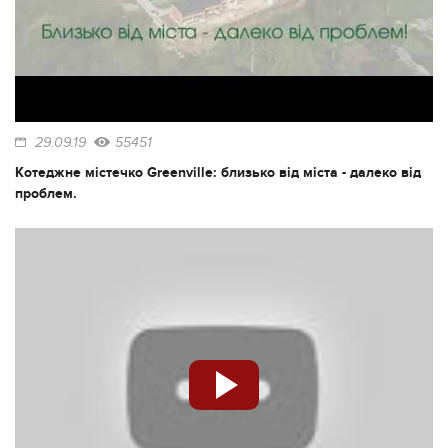
29.09.19
55451
Котеджне містечко Greenville: близько від міста - далеко від
проблем.