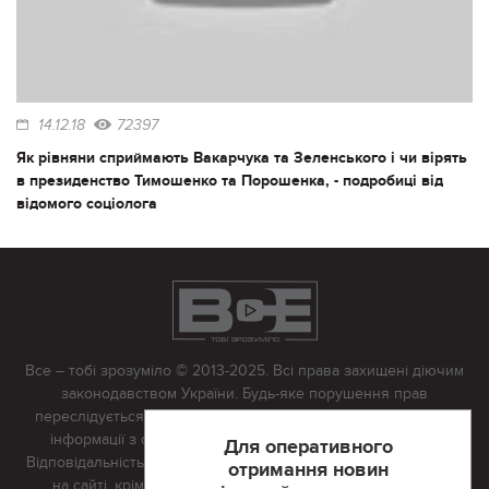
14.12.18
72397
Як рівняни сприймають Вакарчука та Зеленського і чи вірять
в президенство Тимошенко та Порошенка, - подробиці від
відомого соціолога
Все – тобі зрозуміло © 2013-2025. Всі права захищені діючим
законодавством України. Будь-яке порушення прав
переслідується в судовому порядку. Будь-яке відтворення
інформації з сайту тільки з письмово дозволу редакції.
Для оперативного
Відповідальність за достовірність усіх матеріалів, розміщених
отримання новин
на сайті, крім матеріалів, які містять посилання на інші