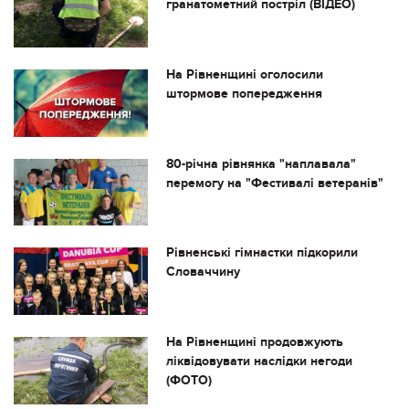
гранатометний постріл (ВІДЕО)
На Рівненщині оголосили
штормове попередження
80-річна рівнянка "наплавала"
перемогу на "Фестивалі ветеранів"
Рівненські гімнастки підкорили
Словаччину
На Рівненщині продовжують
ліквідовувати наслідки негоди
(ФОТО)