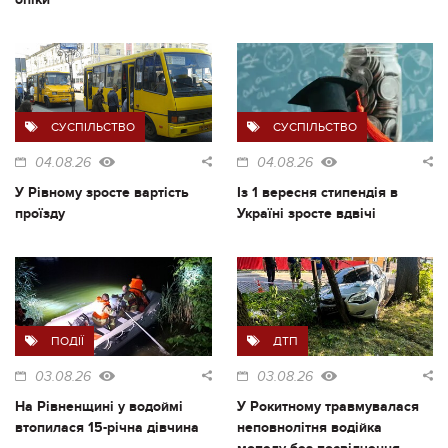
СУСПІЛЬСТВО
СУСПІЛЬСТВО
04.08.26
04.08.26
У Рівному зросте вартість
Із 1 вересня стипендія в
проїзду
Україні зросте вдвічі
ПОДІЇ
ДТП
03.08.26
03.08.26
На Рівненщині у водоймі
У Рокитному травмувалася
втопилася 15-річна дівчина
неповнолітня водійка