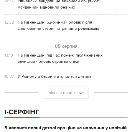
21:34
Рівненські вандали не виконали обіцянки:
майданчик відновили без них
12:32
На Рівненщині 62-річний чоловік після
спалювання стерні потрапив в реанімацію
05 серпня
13:13
На Рівненщині під час пожежі післяжнивних
залишків чоловік отримав опіки
10:37
У Рівному в басейні втопилася дитина
Більше новин
І-СЕРФІНГ
Зʼявилися перші деталі про ціни на навчання у новітній