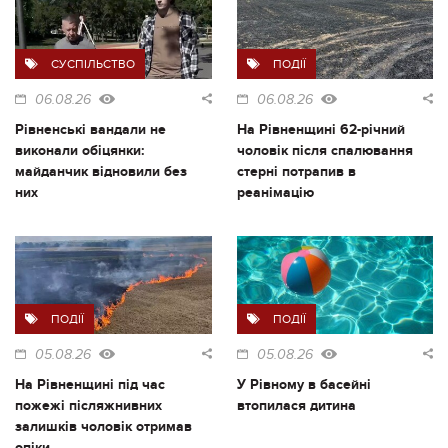
СУСПІЛЬСТВО
ПОДІЇ
06.08.26
06.08.26
Рівненські вандали не
На Рівненщині 62-річний
виконали обіцянки:
чоловік після спалювання
майданчик відновили без
стерні потрапив в
них
реанімацію
ПОДІЇ
ПОДІЇ
05.08.26
05.08.26
На Рівненщині під час
У Рівному в басейні
пожежі післяжнивних
втопилася дитина
залишків чоловік отримав
опіки