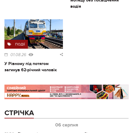
мопеду без посвідчення
водія
ПОДІЇ
01.08.26
У Рівному під потягом
загинув 62-річний чоловік
СТРІЧКА
06 серпня