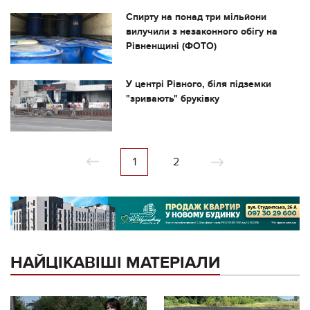
Спирту на понад три мільйони
вилучили з незаконного обігу на
Рівненщині (ФОТО)
У центрі Рівного, біля підземки
"зривають" бруківку
1
2
НАЙЦІКАВІШІ МАТЕРІАЛИ