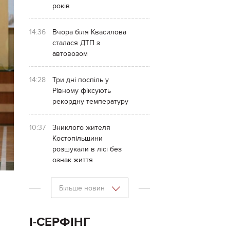
років
14:36
Вчора біля Квасилова
сталася ДТП з
автовозом
14:28
Три дні поспіль у
Рівному фіксують
рекордну температуру
10:37
Зниклого жителя
Костопільщини
розшукали в лісі без
ознак життя
Більше новин
І-СЕРФІНГ