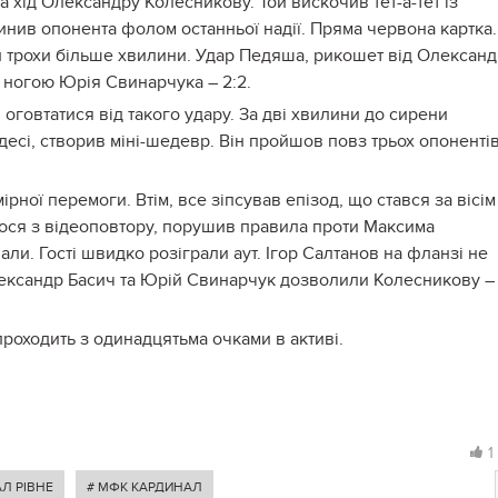
 хід Олександру Колесникову. Той вискочив тет-а-тет із
нив опонента фолом останньої надії. Пряма червона картка.
и трохи більше хвилини. Удар Педяша, рикошет від Олексан
ою ногою Юрія Свинарчука – 2:2.
 оговтатися від такого удару. За дві хвилини до сирени
сі, створив міні-шедевр. Він пройшов повз трьох опонентів
рної перемоги. Втім, все зіпсував епізод, що стався за вісім
алося з відеоповтору, порушив правила проти Максима
ли. Гості швидко розіграли аут. Ігор Салтанов на фланзі не
лександр Басич та Юрій Свинарчук дозволили Колесникову –
проходить з одинадцятьма очками в активі.
1
Л РІВНЕ
# МФК КАРДИНАЛ