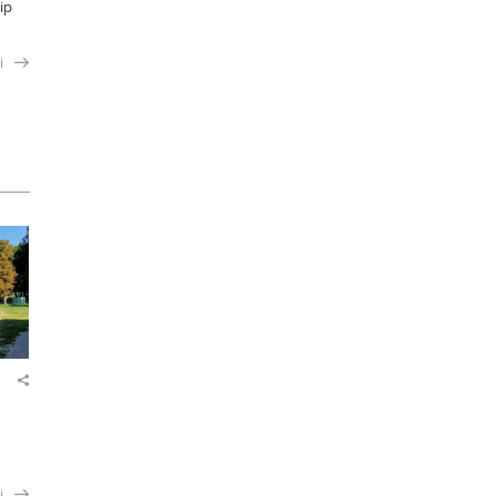
ір
і
і