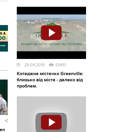
29.09.2019
55451
Котеджне містечко Greenville:
близько від міста - далеко від
проблем.
pen