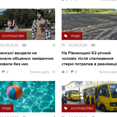
СУСПІЛЬСТВО
ПОДІЇ
06.08.2026
06.08.2026
ненські вандали не
На Рівненщині 62-річний
онали обіцянки: майданчик
чоловік після спалювання
новили без них
стерні потрапив в реанімац
0
Читати далі
0
0
Читати дал
ПОДІЇ
СУСПІЛЬСТВО