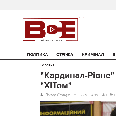
ПОЛІТИКА
СТРІЧКА
КРИМІНАЛ
Е
Головна
"Кардинал-Рівне"
"ХІТом"
Віктор Самчук
1
1
23.03.2019