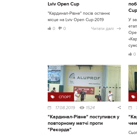
Lviv Open Cup
поб
Cu
"Кардинал-Рівне" посів останнє
місце на Lviv Open Cup-2019
У з
етап
0
0
Читати далі
Ope
«Ка
сум
0
СПОРТ
17.08.2019
1524
"Кардинал-Рівне" поступився у
"Ка
повторному матчі проти
чем
"Рекорда"
Сьог