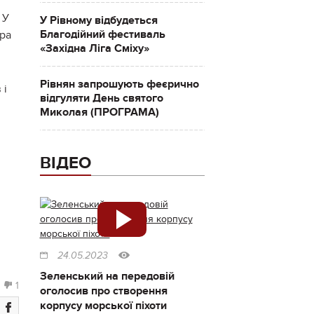
 У
У Рівному відбудеться
Благодійний фестиваль
дра
«Західна Ліга Сміху»
Рівнян запрошують феєрично
 і
відгуляти День святого
Миколая (ПРОГРАМА)
ВІДЕО
24.05.2023
Зеленський на передовій
1
оголосив про створення
корпусу морської піхоти