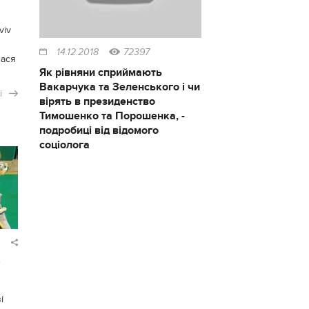
viv
14.12.2018
72397
лася
Як рівняни сприймають
Вакарчука та Зеленського і чи
і
вірять в президенство
Тимошенко та Порошенка, -
подробиці від відомого
соціолога
і