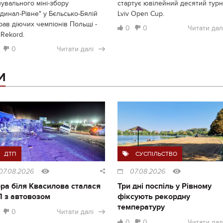
увального міні-збору
стартує ювілейний десятий турн
динал-Рівне" у Бєльсько-Бялій
Lviv Open Cup.
рав діючих чемпіонів Польщі -
0
0
Читати дал
Rekord.
0
Читати далі
И
ДТП
СУСПІЛЬСТВО
07.08.2026
07.08.2026
ра біля Квасилова сталася
Три дні поспіль у Рівному
 з автовозом
фіксують рекордну
температуру
0
Читати далі
0
0
Читати дал