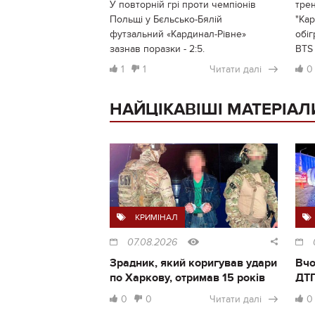
У повторній грі проти чемпіонів
трен
Польщі у Бєльсько-Бялій
"Кар
футзальний «Кардинал-Рівне»
обіг
зазнав поразки - 2:5.
BTS 
1
1
Читати далі
0
НАЙЦІКАВІШІ МАТЕРІАЛ
КРИМІНАЛ
07.08.2026
Зрадник, який коригував удари
Вчо
по Харкову, отримав 15 років
ДТП
0
0
Читати далі
0