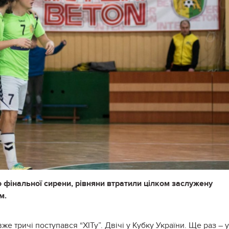
 фінальної сирени, рівняни втратили цілком заслужену
м.
е тричі поступався “ХІТу”. Двічі у Кубку України. Ще раз – у