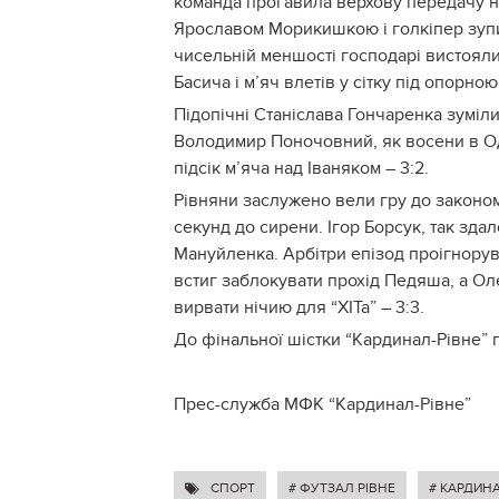
команда прогавила верхову передачу на
Ярославом Морикишкою і голкіпер зупи
чисельній меншості господарі вистоял
Басича і м’яч влетів у сітку під опорн
Підопічні Станіслава Гончаренка зуміли
Володимир Поночовний, як восени в Оде
підсік м’яча над Іваняком – 3:2.
Рівняни заслужено вели гру до закономі
секунд до сирени. Ігор Борсук, так зд
Мануйленка. Арбітри епізод проігнорува
встиг заблокувати прохід Педяша, а О
вирвати нічию для “ХІТа” – 3:3.
До фінальної шістки “Кардинал-Рівне” 
Прес-служба МФК “Кардинал-Рівне”
СПОРТ
# ФУТЗАЛ РІВНЕ
# КАРДИНА