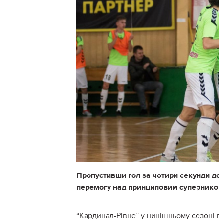
Пропустивши гол за чотири секунди до
перемогу над принциповим супернико
“Кардинал-Рівне” у нинішньому сезоні вж