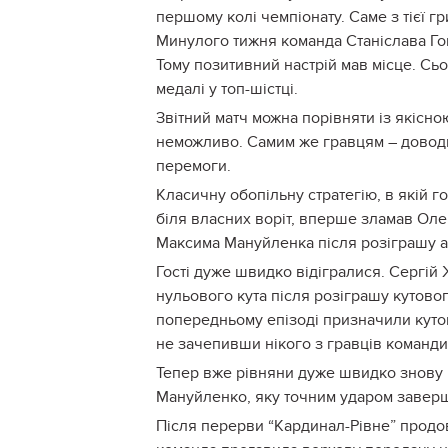
першому колі чемпіонату. Саме з тієї 
Минулого тижня команда Станіслава Г
Тому позитивний настрій мав місце. Сь
медалі у топ-шістці.
Звітний матч можна порівняти із якісн
неможливо. Самим же гравцям – доводи
перемоги.
Класичну обопільну стратегію, в якій 
біля власних воріт, вперше зламав Оле
Максима Мануйленка після розіграшу а
Гості дуже швидко відігралися. Сергій 
нульового кута після розіграшу кутовог
попередньому епізоді призначили куто
не зачепивши нікого з гравців команди
Тепер вже рівняни дуже швидко знову 
Мануйленко, яку точним ударом заверш
Після перерви “Кардинал-Рівне” продов