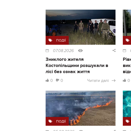
ПОДІЇ
07.08.2026
Зниклого жителя
Рів
Костопільщини розшукали в
вик
лісі без ознак життя
від
0
0
Читати далі
0
ПОДІЇ