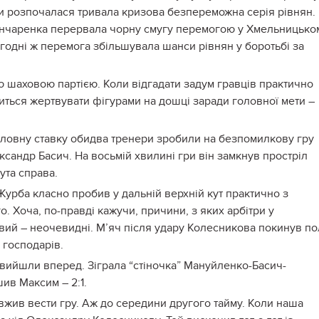
гри розпочалася тривала кризова безпереможна серія рівнян.
ончаренка перервала чорну смугу перемогою у Хмельницько
огодні ж перемога збільшувала шанси рівнян у боротьбі за
ою шаховою партією. Коли відгадати задум гравців практично
ться жертвувати фігурами на дошці заради головної мети –
головну ставку обидва тренери зробили на безпомилкову гру
ксандр Басич. На восьмій хвилині гри він замкнув простріл
ута справа.
Журба класно пробив у дальній верхній кут практично з
о. Хоча, по-правді кажучи, причини, з яких арбітри у
вий – неочевидні. М’яч після удару Колесникова покинув по
 господарів.
вийшли вперед. Зіграла “стіночка” Мануйленко-Басич-
ив Максим – 2:1.
жив вести гру. Аж до середини другого тайму. Коли наша