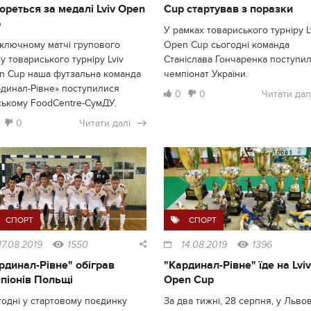
ореться за медалі Lviv Open
Cup стартував з поразки
p
У рамках товариського турніру L
аключному матчі групового
Open Cup сьогодні команда
у товариського турніру Lviv
Станіслава Гончаренка поступи
n Cup наша футзальна команда
чемпіонат України.
рдинал-Рівне» поступилися
0
0
Читати дал
ському FoodCentre-СумДУ.
0
Читати далі
СПОРТ
СПОРТ
17.08.2019
1550
14.08.2019
1396
рдинал-Рівне" обіграв
"Кардинал-Рівне" їде на Lviv
піонів Польщі
Open Cup
одні у стартовому поєдинку
За два тижні, 28 серпня, у Львов