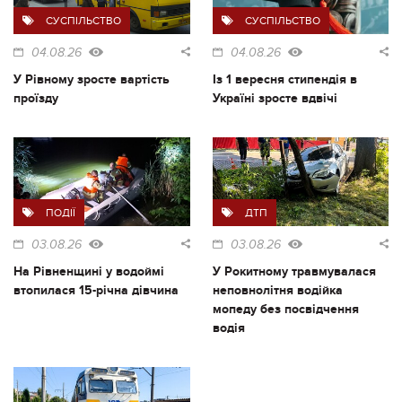
СУСПІЛЬСТВО
СУСПІЛЬСТВО
04.08.26
04.08.26
У Рівному зросте вартість
Із 1 вересня стипендія в
проїзду
Україні зросте вдвічі
ПОДІЇ
ДТП
03.08.26
03.08.26
На Рівненщині у водоймі
У Рокитному травмувалася
втопилася 15-річна дівчина
неповнолітня водійка
мопеду без посвідчення
водія