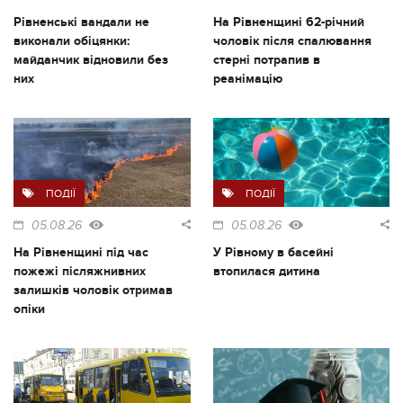
Рівненські вандали не
На Рівненщині 62-річний
виконали обіцянки:
чоловік після спалювання
майданчик відновили без
стерні потрапив в
них
реанімацію
ПОДІЇ
ПОДІЇ
05.08.26
05.08.26
На Рівненщині під час
У Рівному в басейні
пожежі післяжнивних
втопилася дитина
залишків чоловік отримав
опіки