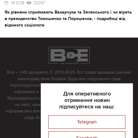
14.12.18
72397
Як рівняни сприймають Вакарчука та Зеленського і чи вірять
в президенство Тимошенко та Порошенка, - подробиці від
відомого соціолога
Все – тобі зрозуміло © 2013-2025. Всі права захищені діючим
законодавством України. Будь-яке порушення прав
переслідується в судовому порядку. Будь-яке відтворення
інформації з сайту тільки з письмово дозволу редакції.
Для оперативного
Відповідальність за достовірність усіх матеріалів, розміщених
отримання новин
на сайті, крім матеріалів, які містять посилання на інші
підписуйтеся на наш:
інформаційні агентства або інтернет-видання, несе редакційна
рада. Електронна пошта:
vserivne@gmail.com
Telegram
Реклама на сайті