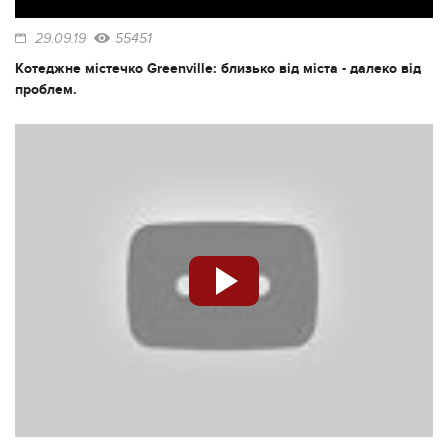
29.09.19
55451
Котеджне містечко Greenville: близько від міста - далеко від
проблем.