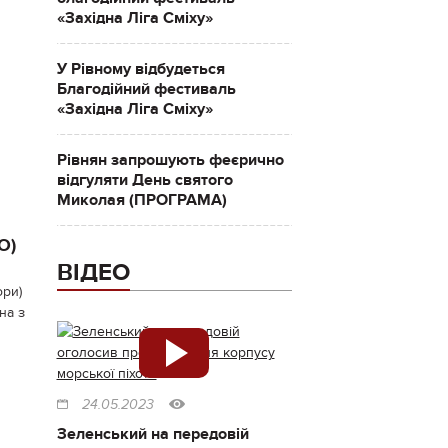
«Західна Ліга Сміху»
У Рівному відбудеться
Благодійний фестиваль
«Західна Ліга Сміху»
Рівнян запрошують феєрично
відгуляти День святого
Миколая (ПРОГРАМА)
О)
ВІДЕО
ори)
на з
24.05.2023
Зеленський на передовій