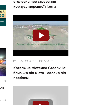
оголосив про створення
корпусу морської піхоти
29.09.2019
55451
Котеджне містечко Greenville:
близько від міста - далеко від
проблем.
ася
і