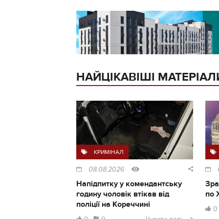
НАЙЦІКАВІШІ МАТЕРІАЛ
КРИМІНАЛ
08.08.2026
Напідпитку у комендантську
Зра
годину чоловік втікав від
по 
поліції на Кореччині
0