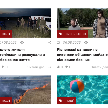
ПОДІЇ
СУСПІЛЬСТВО
07.08.2026
06.08.2026
клого жителя
Рівненські вандали не
топільщини розшукали в
виконали обіцянки: майдан
і без ознак життя
відновили без них
0
Читати далі
0
0
Читати дал
ПОДІЇ
ПОДІЇ