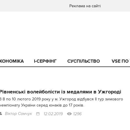
Реклама на сайті
КОНОМІКА
I-СЕРФІНГ
СУСПІЛЬСТВО
VSE ПО
Рівненські волейболісти із медалями в Ужгороді
З 8 по 10 лютого 2019 року у м. Ужгород відбувся ІІ тур зимового
чемпіонату України серед юнаків до 17 років.
Віктор Самчук
12.02.2019
1296