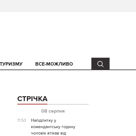
 ТУРИЗМУ
ВСЕ-МОЖЛИВО
СТРІЧКА
08 серпня
11:53
Напідпитку у
комендантську годину
чоловік втікав від