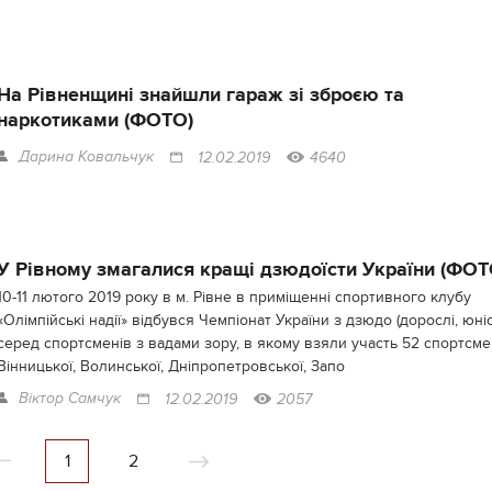
На Рівненщині знайшли гараж зі зброєю та
наркотиками (ФОТО)
Дарина Ковальчук
12.02.2019
4640
У Рівному змагалися кращі дзюдоїсти України (ФОТ
10-11 лютого 2019 року в м. Рівне в приміщенні спортивного клубу
«Олімпійські надії» відбувся Чемпіонат України з дзюдо (дорослі, юні
серед спортсменів з вадами зору, в якому взяли участь 52 спортсме
Вінницької, Волинської, Дніпропетровської, Запо
Віктор Самчук
12.02.2019
2057
1
2