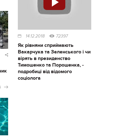
14.12.2018
72397
Як рівняни сприймають
Вакарчука та Зеленського і чи
вірять в президенство
Тимошенко та Порошенка, -
чик
подробиці від відомого
соціолога
і