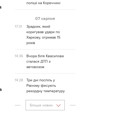
поліції на Кореччині
а
07 серпня
17:31
Зрадник, який
коригував удари по
Харкову, отримав 15
років
14:36
Вчора біля Квасилова
сталася ДТП з
автовозом
14:28
Три дні поспіль у
Рівному фіксують
а
рекордну температуру
Більше новин