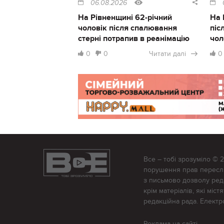
06.08.2026
На Рівненщині 62-річний
На 
чоловік після спалювання
піс
стерні потрапив в реанімацію
чол
0
0
Читати далі
0
Все – тобі зрозуміло © 
порушення прав переслід
з письмово дозволу редак
крім матеріалів, які міс
редакційна рада. Елект
Реклама на сайті