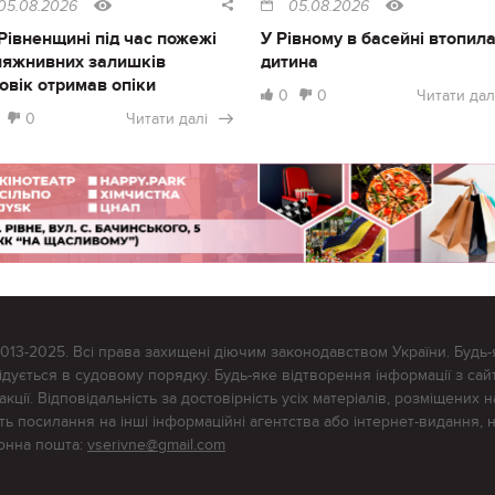
05.08.2026
05.08.2026
Рівненщині під час пожежі
У Рівному в басейні втопил
ляжнивних залишків
дитина
овік отримав опіки
0
0
Читати дал
0
Читати далі
2013-2025. Всі права захищені діючим законодавством України. Будь-
ується в судовому порядку. Будь-яке відтворення інформації з сайт
ції. Відповідальність за достовірність усіх матеріалів, розміщених на
тять посилання на інші інформаційні агентства або інтернет-видання, 
ронна пошта:
vserivne@gmail.com