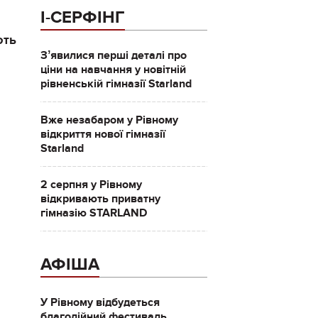
І-СЕРФІНГ
ють
Зʼявилися перші деталі про
ціни на навчання у новітній
рівненській гімназії Starland
Вже незабаром у Рівному
відкриття нової гімназії
Starland
2 серпня у Рівному
відкривають приватну
гімназію STARLAND
АФІША
У Рівному відбудеться
благодійний фестиваль