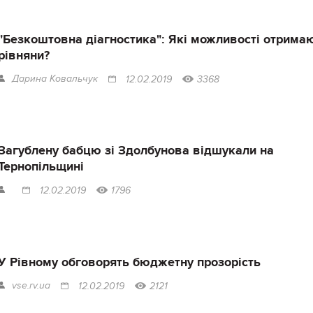
"Безкоштовна діагностика": Які можливості отрима
рівняни?
Дарина Ковальчук
12.02.2019
3368
Загублену бабцю зі Здолбунова відшукали на
Тернопільщині
12.02.2019
1796
У Рівному обговорять бюджетну прозорість
vse.rv.ua
12.02.2019
2121