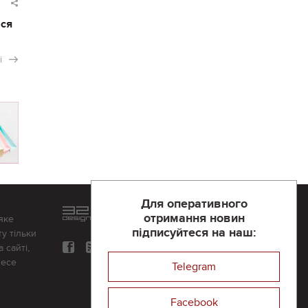
ася
і
Для оперативного
Розроблений та підтримується
отримання новин
яке
в
компанії 32х32
підписуйтеся на наш:
у тільки
 сайті,
несе
Telegram
Facebook