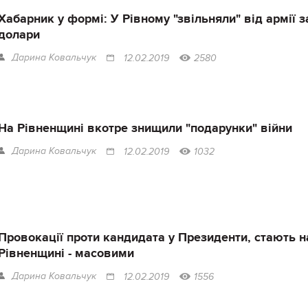
Хабарник у формі: У Рівному "звільняли" від армії з
долари
Дарина Ковальчук
12.02.2019
2580
На Рівненщині вкотре знищили "подарунки" війни
Дарина Ковальчук
12.02.2019
1032
Провокації проти кандидата у Президенти, стають н
Рівненщині - масовими
Дарина Ковальчук
12.02.2019
1556