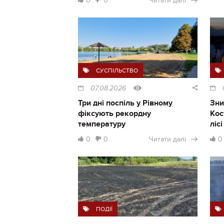
0
0
Читати далі
СУСПІЛЬСТВО
07.08.2026
Три дні поспіль у Рівному
Зни
фіксують рекордну
Кос
температуру
ліс
0
0
Читати далі
0
ПОДІЇ