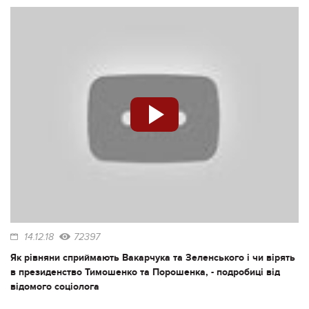
14.12.18
72397
Як рівняни сприймають Вакарчука та Зеленського і чи вірять
в президенство Тимошенко та Порошенка, - подробиці від
відомого соціолога