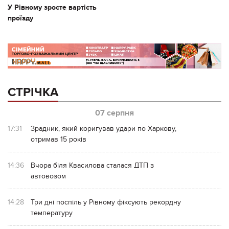
У Рівному зросте вартість
проїзду
СТРІЧКА
07 серпня
17:31
Зрадник, який коригував удари по Харкову,
отримав 15 років
14:36
Вчора біля Квасилова сталася ДТП з
автовозом
14:28
Три дні поспіль у Рівному фіксують рекордну
температуру