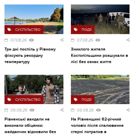
СУСПІЛЬСТВО
ПОДІЇ
07.08.26
07.08.26
Три дні поспіль у Рівному
Зниклого жителя
фіксують рекордну
Костопільщини розшукали в
температуру
лісі без ознак життя
СУСПІЛЬСТВО
ПОДІЇ
06.08.26
06.08.26
Рівненські вандали не
На Рівненщині 62-річний
виконали обіцянки:
чоловік після спалювання
майданчик відновили без
стерні потрапив в