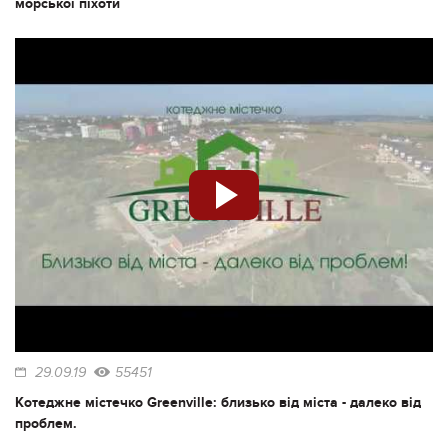
морської піхоти
29.09.19
55451
Котеджне містечко Greenville: близько від міста - далеко від
проблем.