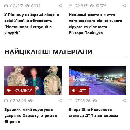
02.11.17
6333
02.11.17
13574
У Рівному найкращі лікарі з
Невідомі факти з життя
всієї України обговорять
легендарного рівненського
"Нестандартні ситуації в
хірурга та діагноста –
хірургії"
Віктора Поліщука
НАЙЦІКАВІШІ МАТЕРІАЛИ
КРИМІНАЛ
ДТП
07.08.26
07.08.26
Зрадник, який коригував
Вчора біля Квасилова
удари по Харкову, отримав
сталася ДТП з автовозом
15 років