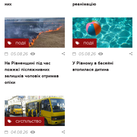
них
реанімацію
ПОДІЇ
ПОДІЇ
05.08.26
05.08.26
На Рівненщині під час
У Рівному в басейні
пожежі післяжнивних
втопилася дитина
залишків чоловік отримав
опіки
СУСПІЛЬСТВО
04.08.26