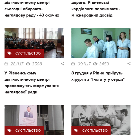
діагностичному центрі
дорого: Рівненські
сьогодні обирають
кардіологи переймають
наглядову раду - 43 охочих
міжнародний досвід
СУСПІЛЬСТВО
28.11.17
3508
09.11.17
3459
У Рівненському
8 грудня у Рівне приїдуть
діагностичному центрі
хірурги з "Інституту серця"
продовжують формування
наглядової ради
СУСПІЛЬСТВО
СУСПІЛЬСТВО