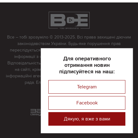
Все – тобі зрозуміло © 2013-2025. Всі права захищені діючим
законодавством України. Будь-яке порушення прав
переслідується в судовому порядку. Будь-яке відтворення
інформації з сайту тільки з письмово дозволу редакції.
Для оперативного
Відповідальність за достовірність усіх матеріалів, розміщених
отримання новин
на сайті, крім матеріалів, які містять посилання на інші
підписуйтеся на наш:
інформаційні агентства або інтернет-видання, несе редакційна
рада. Електронна пошта:
vserivne@gmail.com
Telegram
Реклама на сайті
Facebook
Розроблений та підтримується
в
компанії 32х32
Дякую, я вже з вами