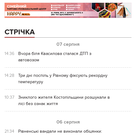
СТРІЧКА
07 серпня
14:36
Вчора біля Квасилова сталася ДТП з
автовозом
14:28
Три дні поспіль у Рівному фіксують рекордну
температуру
10:37
Зниклого жителя Костопільщини розшукали в
лісі без ознак життя
06 серпня
21:34
Рівненські вандали не виконали обіцянки: