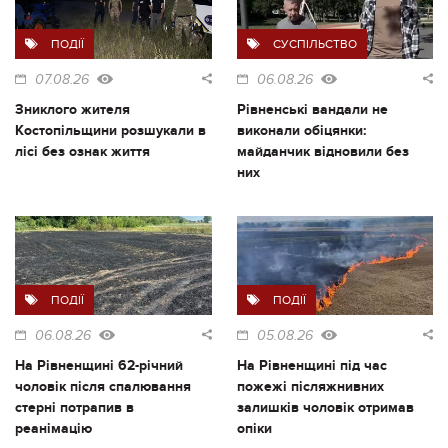
ПОДІЇ
СУСПІЛЬСТВО
07.08.26
06.08.26
Зниклого жителя
Рівненські вандали не
Костопільщини розшукали в
виконали обіцянки:
лісі без ознак життя
майданчик відновили без
них
ПОДІЇ
ПОДІЇ
06.08.26
05.08.26
На Рівненщині 62-річний
На Рівненщині під час
чоловік після спалювання
пожежі післяжнивних
стерні потрапив в
залишків чоловік отримав
реанімацію
опіки