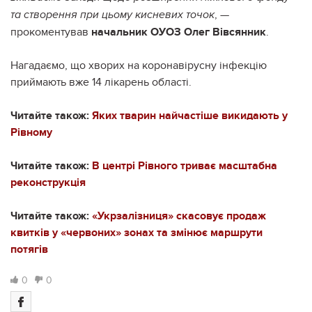
,
та створення при цьому кисневих точок
—
прокоментував
начальник ОУОЗ Олег Вівсянник
.
Нагадаємо, що хворих на коронавірусну інфекцію
приймають вже 14 лікарень області.
Читайте також:
Яких тварин найчастіше викидають у
Рівному
Читайте також:
В центрі Рівного триває масштабна
реконструкція
Читайте також:
«Укрзалізниця» скасовує продаж
квитків у «червоних» зонах та змінює маршрути
потягів
0
0