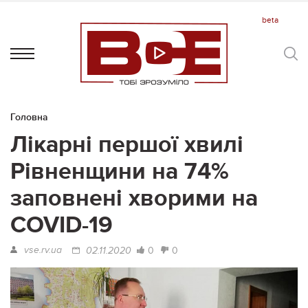
Головна
Лікарні першої хвилі
Рівненщини на 74%
заповнені хворими на
COVID-19
vse.rv.ua
0
0
02.11.2020