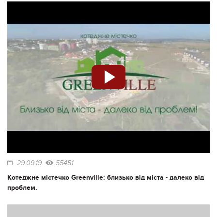
29.09.19
55451
Котеджне містечко Greenville: близько від міста - далеко від
проблем.