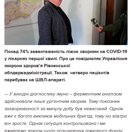
Понад 74% завантаженість ліжок хворими на COVID-19
у лікарнях першої хвилі. Про це повідомляє Управління
охорони здоров'я Рівненської
облдержадміністрації. Також четверо пацієнтів
перебуває на ШВЛ-апараті.
— У вихідні діагностику імуно – ферментним аналізом
здійснювали лише ургентним хворим. Тому показник
захворюваності за минулу добу був невисокий. Однак
вже є багато викликів мобільних бригад, тому на завтра
він зросте. Однак ситуація контрольована і ми
вживаємо заходи щодо розширення ліжкового фонду