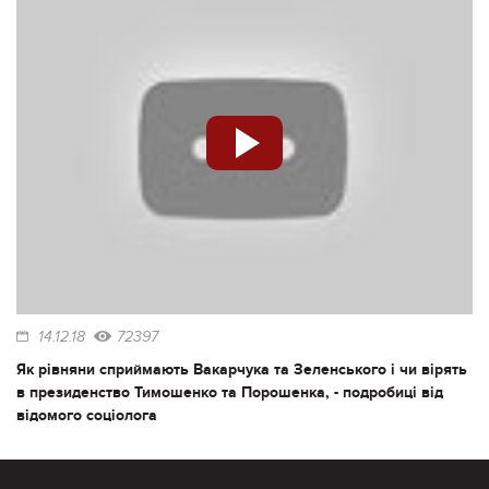
14.12.18
72397
Як рівняни сприймають Вакарчука та Зеленського і чи вірять
в президенство Тимошенко та Порошенка, - подробиці від
відомого соціолога