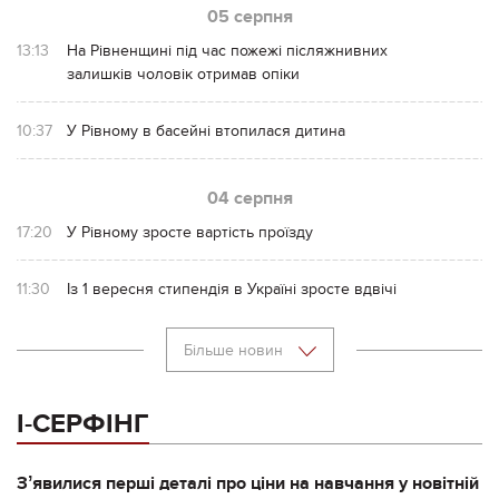
05 серпня
13:13
На Рівненщині під час пожежі післяжнивних
залишків чоловік отримав опіки
10:37
У Рівному в басейні втопилася дитина
04 серпня
17:20
У Рівному зросте вартість проїзду
11:30
Із 1 вересня стипендія в Україні зросте вдвічі
Більше новин
І-СЕРФІНГ
Зʼявилися перші деталі про ціни на навчання у новітній