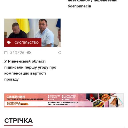
незаконному перевезенні
боєприпасів
СУСПІЛЬСТВО
31.07.26
У Рівненській області
підписали першу угоду про
компенсацію вартості
проїзду
СТРІЧКА