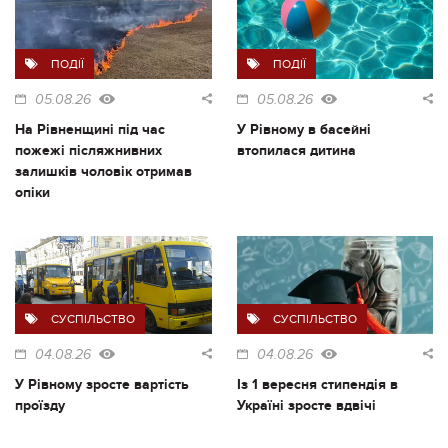
ПОДІЇ
ПОДІЇ
05.08.26
05.08.26
На Рівненщині під час
У Рівному в басейні
пожежі післяжнивних
втопилася дитина
залишків чоловік отримав
опіки
СУСПІЛЬСТВО
СУСПІЛЬСТВО
04.08.26
04.08.26
У Рівному зросте вартість
Із 1 вересня стипендія в
проїзду
Україні зросте вдвічі