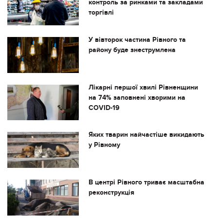
контроль за ринками та закладами
торгівлі
У вівторок частина Рівного та
району буде знеструмлена
Лікарні першої хвилі Рівненщини
на 74% заповнені хворими на
COVID-19
Яких тварин найчастіше викидають
у Рівному
В центрі Рівного триває масштабна
реконструкція