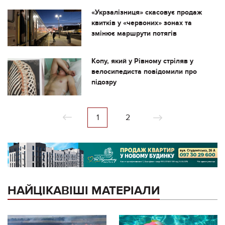
«Укрзалізниця» скасовує продаж
квитків у «червоних» зонах та
змінює маршрути потягів
Копу, який у Рівному стріляв у
велосипедиста повідомили про
підозру
1
2
НАЙЦІКАВІШІ МАТЕРІАЛИ