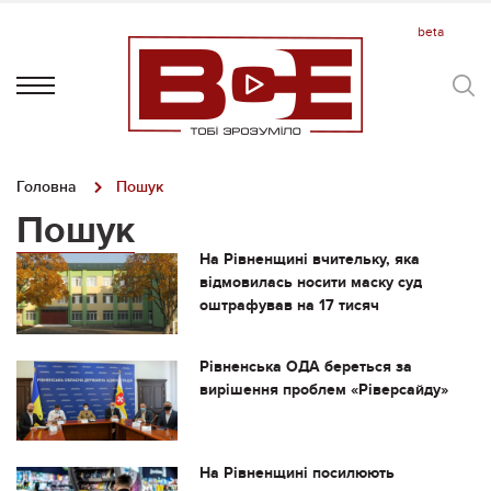
Головна
Пошук
Пошук
На Рівненщині вчительку, яка
відмовилась носити маску суд
оштрафував на 17 тисяч
Рівненська ОДА береться за
вирішення проблем «Ріверсайду»
На Рівненщині посилюють