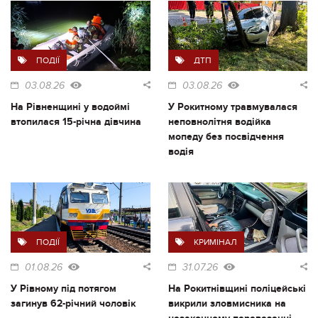
ПОДІЇ
ДТП
03.08.26
03.08.26
На Рівненщині у водоймі
У Рокитному травмувалася
втопилася 15-річна дівчина
неповнолітня водійка
мопеду без посвідчення
водія
ПОДІЇ
КРИМІНАЛ
01.08.26
31.07.26
У Рівному під потягом
На Рокитнівщині поліцейські
загинув 62-річний чоловік
викрили зловмисника на