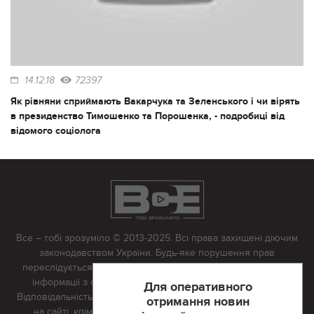
14.12.18
72397
Як рівняни сприймають Вакарчука та Зеленського і чи вірять
в президенство Тимошенко та Порошенка, - подробиці від
відомого соціолога
Все – тобі зрозуміло © 2013-2025. Всі права захищені діючим
законодавством України. Будь-яке порушення прав
переслідується в судовому порядку. Будь-яке відтворення
інформації з сайту тільки з письмово дозволу редакції.
Для оперативного
Відповідальність за достовірність усіх матеріалів, розміщених
отримання новин
на сайті, крім матеріалів, які містять посилання на інші