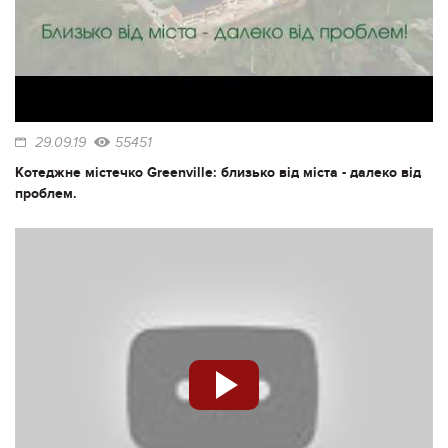
29.09.19
55451
Котеджне містечко Greenville: близько від міста - далеко від
проблем.