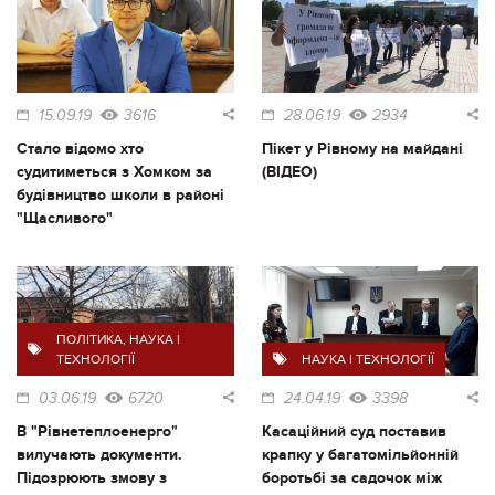
15.09.19
3616
28.06.19
2934
Стало відомо хто
Пікет у Рівному на майдані
судитиметься з Хомком за
(ВІДЕО)
будівництво школи в районі
"Щасливого"
ПОЛІТИКА
,
НАУКА І
ТЕХНОЛОГІЇ
НАУКА І ТЕХНОЛОГІЇ
03.06.19
6720
24.04.19
3398
В "Рівнетеплоенерго"
Касаційний суд поставив
вилучають документи.
крапку у багатомільйонній
Підозрюють змову з
боротьбі за садочок між