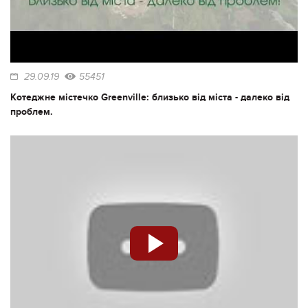
29.09.19
55451
Котеджне містечко Greenville: близько від міста - далеко від
проблем.