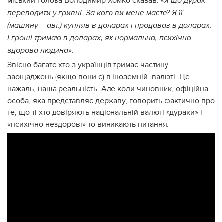
міський голова Володимир Хомко сказав: «
Я що дурак
переводити у гривні. За кого ви мене маєте? Я її
(машину – авт.) купляв в доларах і продавав в доларах.
І гроші тримаю в доларах, як нормальна, психічно
».
здорова людина
Звісно багато хто з українців тримає частину
заощаджень (якщо вони є) в іноземній валюті. Це
нажаль, наша реальність. Але коли чиновник, офіційна
особа, яка представляє державу, говорить фактично про
те, що ті хто довіряють національній валюті «дураки» і
«психічно нездорові» то виникають питання.