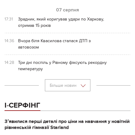
07 серпня
17:31
Зрадник, який коригував удари по Харкову,
отримав 15 років
14:36
Вчора біля Квасилова сталася ДТП з
автовозом
14:28
Три дні поспіль у Рівному фіксують рекордну
температуру
Більше новин
І-СЕРФІНГ
Зʼявилися перші деталі про ціни на навчання у новітній
рівненській гімназії Starland