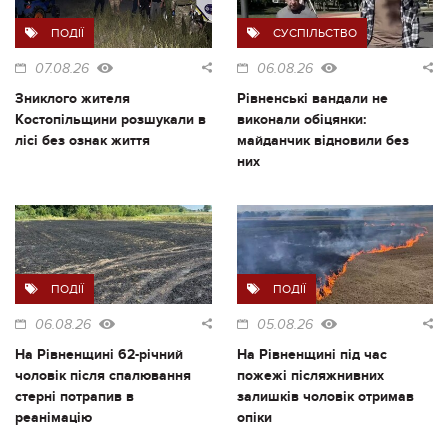
ПОДІЇ
СУСПІЛЬСТВО
07.08.26
06.08.26
Зниклого жителя
Рівненські вандали не
Костопільщини розшукали в
виконали обіцянки:
лісі без ознак життя
майданчик відновили без
них
ПОДІЇ
ПОДІЇ
06.08.26
05.08.26
На Рівненщині 62-річний
На Рівненщині під час
чоловік після спалювання
пожежі післяжнивних
стерні потрапив в
залишків чоловік отримав
реанімацію
опіки