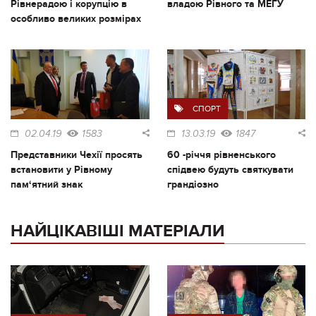
Рівнерадою і корупцію в
владою Рівного та МЕГУ
особливо великих розмірах
СПОРТ
02.04.19
1583
13.03.19
1847
Представники Чехії просять
60 -річчя рівненського
встановити у Рівному
спідвею будуть святкувати
пам‘ятний знак
грандіозно
НАЙЦІКАВІШІ МАТЕРІАЛИ