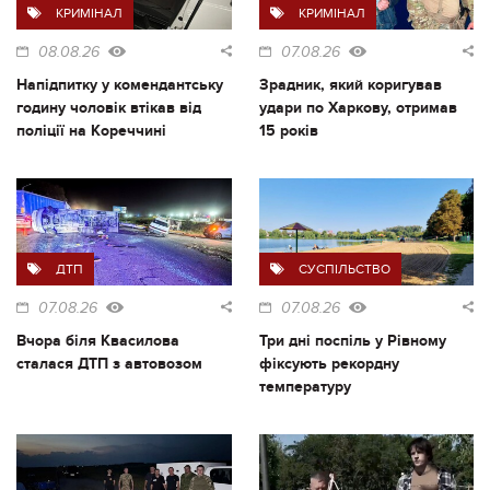
КРИМІНАЛ
КРИМІНАЛ
08.08.26
07.08.26
Напідпитку у комендантську
Зрадник, який коригував
годину чоловік втікав від
удари по Харкову, отримав
поліції на Кореччині
15 років
ДТП
СУСПІЛЬСТВО
07.08.26
07.08.26
Вчора біля Квасилова
Три дні поспіль у Рівному
сталася ДТП з автовозом
фіксують рекордну
температуру