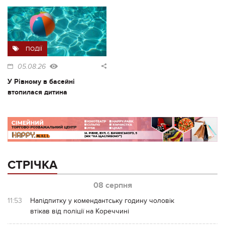
ПОДІЇ
05.08.26
У Рівному в басейні
втопилася дитина
СТРІЧКА
08 серпня
11:53
Напідпитку у комендантську годину чоловік
втікав від поліції на Кореччині