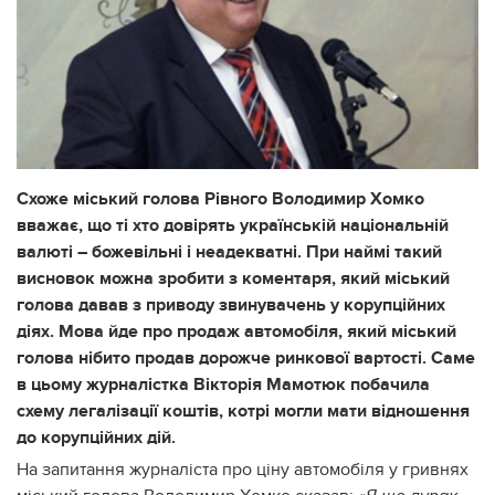
Схоже міський голова Рівного Володимир Хомко
вважає, що ті хто довірять українській національній
валюті – божевільні і неадекватні. При наймі такий
висновок можна зробити з коментаря, який міський
голова давав з приводу звинувачень у корупційних
діях. Мова йде про продаж автомобіля, який міський
голова нібито продав дорожче ринкової вартості. Саме
в цьому журналістка Вікторія Мамотюк побачила
схему легалізації коштів, котрі могли мати відношення
до корупційних дій.
На запитання журналіста про ціну автомобіля у гривнях