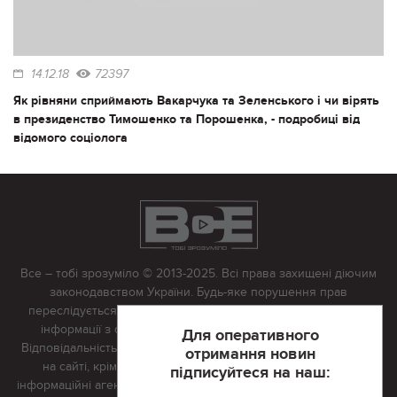
14.12.18
72397
Як рівняни сприймають Вакарчука та Зеленського і чи вірять
в президенство Тимошенко та Порошенка, - подробиці від
відомого соціолога
Все – тобі зрозуміло © 2013-2025. Всі права захищені діючим
законодавством України. Будь-яке порушення прав
переслідується в судовому порядку. Будь-яке відтворення
інформації з сайту тільки з письмово дозволу редакції.
Для оперативного
Відповідальність за достовірність усіх матеріалів, розміщених
отримання новин
на сайті, крім матеріалів, які містять посилання на інші
підписуйтеся на наш:
інформаційні агентства або інтернет-видання, несе редакційна