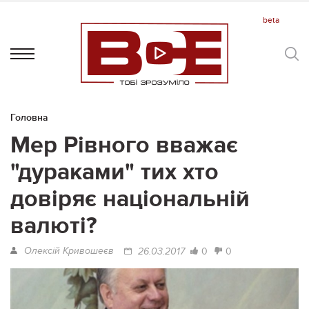
Головна
Мер Рівного вважає
"дураками" тих хто
довіряє національній
валюті?
Олексій Кривошеєв
0
0
26.03.2017