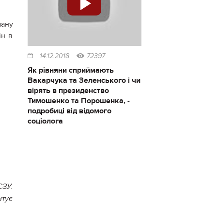
ману
ін в
14.12.2018
72397
Як рівняни сприймають
Вакарчука та Зеленського і чи
вірять в президенство
Тимошенко та Порошенка, -
подробиці від відомого
соціолога
СЗУ.
нтує