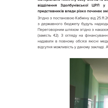
відділення Здолбунівської ЦРЛ у
представників влади різко починає з
Згідно з постановою Кабміну від 25.11
з державного бюджету будуть надходит
Переговорним шляхом згідно з наказом
(замість 42). З огляду на фінансува
надавати в повному обсязі якісні мед
відсутня можливість у даному закладі. 