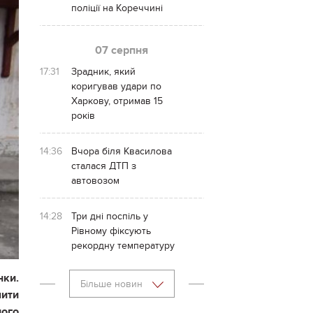
поліції на Кореччині
07 серпня
17:31
Зрадник, який
коригував удари по
Харкову, отримав 15
років
14:36
Вчора біля Квасилова
сталася ДТП з
автовозом
14:28
Три дні поспіль у
Рівному фіксують
рекордну температуру
нки.
Більше новин
шити
ного