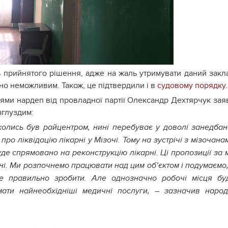
 прийнятого рішення, адже на жаль утримувати даний закл
о неможливим. Також, це підтвердили і в
судовому порядку
цями нардеп від провладної партії Олександр Дехтярчук зая
зглуздим:
колись був райцентром, нині перебуває у доволі занедба
ро ліквідацію лікарні у Мізочі. Тому на зустрічі з мізочана
де спрямовано на реконструкцію лікарні. Ці пропозиції за 
і. Ми розпочнемо працювати над цим об’єктом і подумаємо,
се правильно зробити. Але однозначно робочі місця бу
мати найнеобхідніші медичні послуги, – зазначив наро