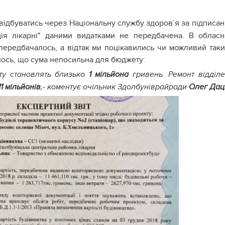
відбуватись через Національну службу здоров`я за підписа
ція лікарні" даними видатками не передбачена. В облас
передбачалось, а відтак ми поцікавились чи можливий таки
лось, що сума непосильна для бюджету:
ту становлять близько
1 мільйона
гривень. Ремонт відділ
1 мільйонів
,- коментує очільник Здолбуніврайради
Олег Да