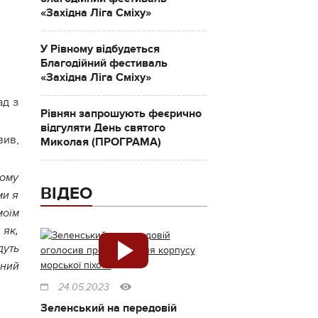
«Західна Ліга Сміху»
У Рівному відбудеться
Благодійний фестиваль
«Західна Ліга Сміху»
ад з
Рівнян запрошують феєрично
.
відгуляти День святого
вив,
Миколая (ПРОГРАМА)
ному
ВІДЕО
ми я
моїм
 як,
дуть
дний
24.05.2023
Зеленський на передовій