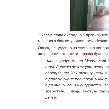
З часом стала очевидною правильність
місцевого бюджету виявилось абсолютн
Однак, нещодавно на зустрічі з вибор
що рішення
скоротити терапію було б
е
Мене турбує те, що Мізоч, який 
стані. Вважаю безглуздим рішення п
пообіцяв, що 300 тисяч гривень бу
підписом уже перебувають у Мінфін
відповідно до законодавства, в
збережені, і люди зможуть отри
депутат.