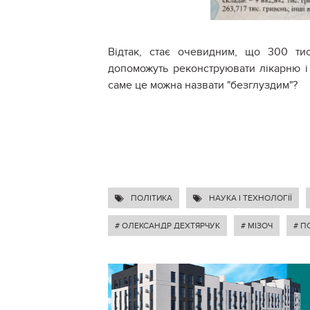
Відтак, стає очевидним, що 300 ти
допоможуть реконструювати лікарню і 
саме це можна назвати "безглуздим"?
ПОЛІТИКА
НАУКА І ТЕХНОЛОГІЇ
# ОЛЕКСАНДР ДЕХТЯРЧУК
# МІЗОЧ
# П