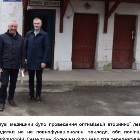
узі медицини було проведення оптимізації вторинної ла
идатки на не повнофункціональні заклади, аби поліп
мбулаторій. Саме тому, болючим було закриття терапевтич