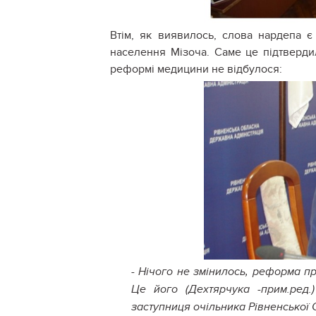
Втім, як виявилось, слова нардепа 
населення Мізоча. Саме це підтверди
реформі медицини не відбулося:
- Нічого не змінилось, реформа п
Це його (Дехтярчука -прим.ред.
заступниця очільника Рівненсько