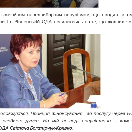
є звичайним передвиборчим популізмом, що вводить в о
ли і в Рівненській ОДА посилаючись на те, що жодних зм
родовжується. Принцип фінансування - за послугу через Н
) особиста думка. На мій погляд- популістична, - коме
ї ОДА
Світлана Богатирчук-Кривко
.