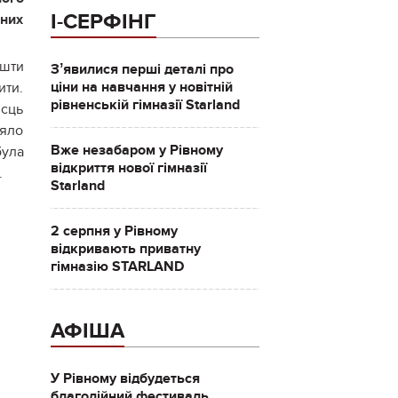
І-СЕРФІНГ
них
ошти
Зʼявилися перші деталі про
ціни на навчання у новітній
ити.
рівненській гімназії Starland
ісць
ляло
Вже незабаром у Рівному
була
відкриття нової гімназії
.
Starland
2 серпня у Рівному
відкривають приватну
гімназію STARLAND
АФІША
У Рівному відбудеться
благодійний фестиваль