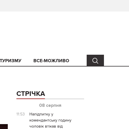
 ТУРИЗМУ
ВСЕ-МОЖЛИВО
СТРІЧКА
08 серпня
11:53
Напідпитку у
комендантську годину
чоловік втікав від