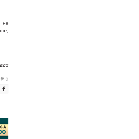
к не
іше,
авда
0