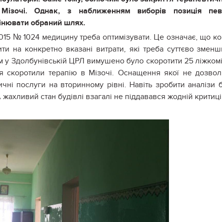
 Мізочі. Однак, з наближенням виборів позиція пев
мінювати обраний шлях.
.2015 № 1024 медицину треба оптимізувати. Це означає, що к
и на конкретно вказані витрати, які треба суттєво зменш
 у Здолбунівській ЦРЛ вимушено було скоротити 25 ліжком
ння скоротили терапію в Мізочі. Оснащення якої не дозво
ичні послуги на вторинному рівні. Навіть зробити аналізи 
А жахливий стан будівлі взагалі не піддавався жодній критиці