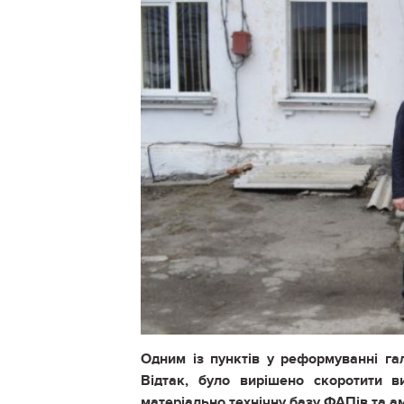
Одним із пунктів у реформуванні гал
Відтак, було вирішено скоротити в
матеріально технічну базу ФАПів та а