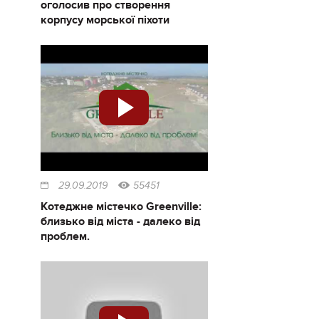
оголосив про створення
корпусу морської піхоти
29.09.2019
55451
Котеджне містечко Greenville:
близько від міста - далеко від
проблем.