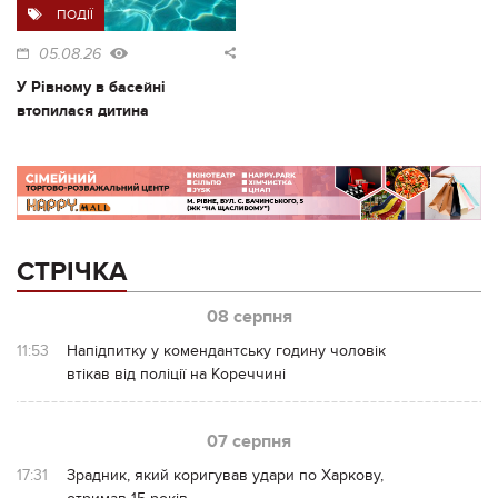
ПОДІЇ
05.08.26
У Рівному в басейні
втопилася дитина
СТРІЧКА
08 серпня
11:53
Напідпитку у комендантську годину чоловік
втікав від поліції на Кореччині
07 серпня
17:31
Зрадник, який коригував удари по Харкову,