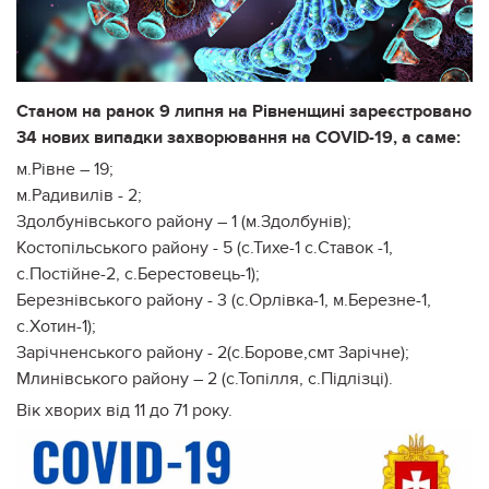
Станом на ранок 9 липня на Рівненщині зареєстровано
34 нових випадки захворювання на COVID-19, а саме:
м.Рівне – 19;
м.Радивилів - 2;
Здолбунівського району – 1 (м.Здолбунів);
Костопільського району - 5 (с.Тихе-1 с.Ставок -1,
с.Постійне-2, с.Берестовець-1);
Березнівського району - 3 (с.Орлівка-1, м.Березне-1,
с.Хотин-1);
Зарічненського району - 2(с.Борове,смт Зарічне);
Млинівського району – 2 (с.Топілля, с.Підлізці).
Вік хворих від 11 до 71 року.