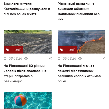
Зниклого жителя
Рівненські вандали не
Костопільщини розшукали в
виконали обіцянки:
лісі без ознак життя
майданчик відновили без
них
ПОДІЇ
ПОДІЇ
06.08.26
05.08.26
На Рівненщині 62-річний
На Рівненщині під час
чоловік після спалювання
пожежі післяжнивних
стерні потрапив в
залишків чоловік отримав
реанімацію
опіки