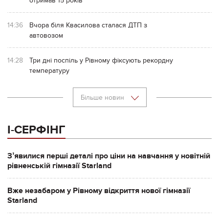
отримав 15 років
14:36
Вчора біля Квасилова сталася ДТП з
автовозом
14:28
Три дні поспіль у Рівному фіксують рекордну
температуру
Більше новин
І-СЕРФІНГ
Зʼявилися перші деталі про ціни на навчання у новітній
рівненській гімназії Starland
Вже незабаром у Рівному відкриття нової гімназії
Starland