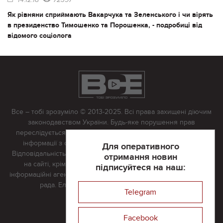
14.12.18
72397
Як рівняни сприймають Вакарчука та Зеленського і чи вірять
в президенство Тимошенко та Порошенка, - подробиці від
відомого соціолога
Все – тобі зрозуміло © 2013-2025. Всі права захищені діючим
законодавством України. Будь-яке порушення прав
переслідується в судовому порядку. Будь-яке відтворення
інформації з сайту тільки з письмово дозволу редакції.
Для оперативного
Відповідальність за достовірність усіх матеріалів, розміщених
отримання новин
на сайті, крім матеріалів, які містять посилання на інші
підписуйтеся на наш:
інформаційні агентства або інтернет-видання, несе редакційна
рада. Електронна пошта:
vserivne@gmail.com
Telegram
Реклама на сайті
Facebook