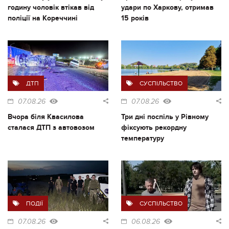
годину чоловік втікав від
удари по Харкову, отримав
поліції на Кореччині
15 років
ДТП
СУСПІЛЬСТВО
07.08.26
07.08.26
Вчора біля Квасилова
Три дні поспіль у Рівному
сталася ДТП з автовозом
фіксують рекордну
температуру
ПОДІЇ
СУСПІЛЬСТВО
07.08.26
06.08.26