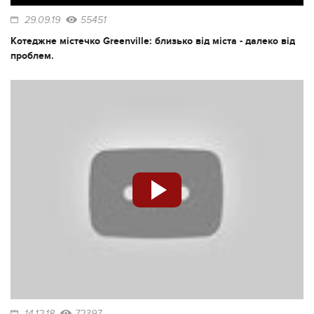
29.09.19
55451
Котеджне містечко Greenville: близько від міста - далеко від
проблем.