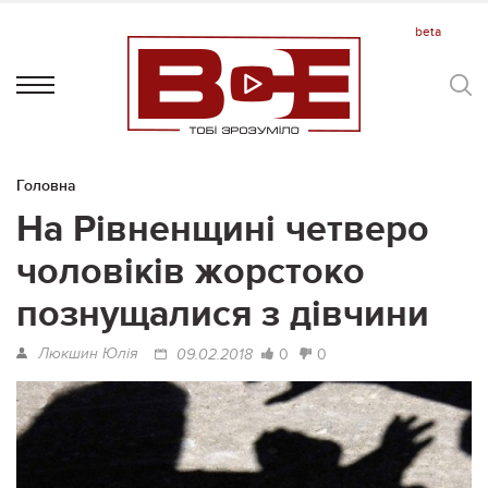
Головна
На Рівненщині четверо
чоловіків жорстоко
познущалися з дівчини
Люкшин Юлія
0
0
09.02.2018