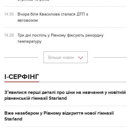
14:36
Вчора біля Квасилова сталася ДТП з
автовозом
14:28
Три дні поспіль у Рівному фіксують рекордну
температуру
Більше новин
І-СЕРФІНГ
Зʼявилися перші деталі про ціни на навчання у новітній
рівненській гімназії Starland
Вже незабаром у Рівному відкриття нової гімназії
Starland