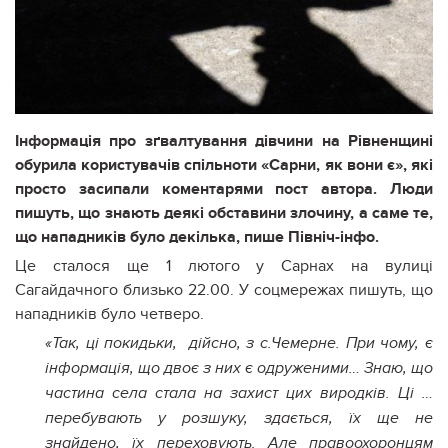
Інформація про зґвалтування дівчини на Рівненщині
обурила користувачів спільноти «Сарни, як вони є», які
просто засипали коментарями пост автора. Люди
пишуть, що знають деякі обставини злочину, а саме те,
що нападників було декілька, пише Північ-інфо.
Це сталося ще 1 лютого у Сарнах на вулиці
Сагайдачного близько 22.00. У соцмережах пишуть, що
нападників було четверо.
«Так, ці покидьки, дійсно, з с.Чемерне. При чому, є
інформація, що двоє з них є одруженими…
Знаю, що
частина села стала на захист цих виродків. Ці …
перебувають у розшуку, здається, їх ще не
знайдено, їх переховують. Але правоохоронцям