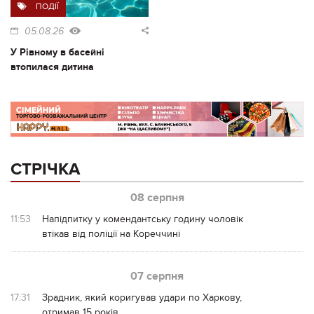
ПОДІЇ
05.08.26
У Рівному в басейні
втопилася дитина
СТРІЧКА
08 серпня
11:53
Напідпитку у комендантську годину чоловік
втікав від поліції на Кореччині
07 серпня
17:31
Зрадник, який коригував удари по Харкову,
отримав 15 років