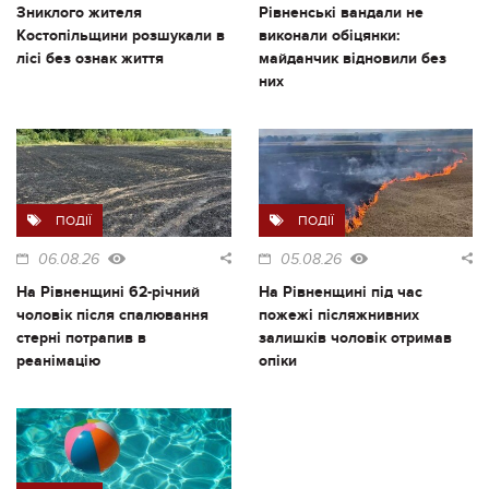
Зниклого жителя
Рівненські вандали не
Костопільщини розшукали в
виконали обіцянки:
лісі без ознак життя
майданчик відновили без
них
ПОДІЇ
ПОДІЇ
06.08.26
05.08.26
На Рівненщині 62-річний
На Рівненщині під час
чоловік після спалювання
пожежі післяжнивних
стерні потрапив в
залишків чоловік отримав
реанімацію
опіки