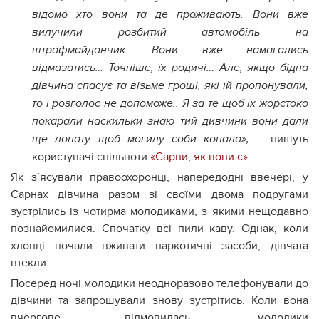
відомо хто вони та де проживають. Вони вже
вилучили розбитий автомобіль на
штрафмайданчик.
Вони вже намагались
відмазатись… Точніше, їх родичі… Але, якщо бідна
дівчина спасує та візьме гроші, які їй пропонували,
то і розголос не допоможе..
Я за те щоб їх жорстоко
покарали наскильки знаю тий дивчини вони дали
– пишуть
ще лопату щоб могилу соби копала»,
користувачі спільноти
«Сарни, як вони є»
.
Як з’ясували правоохоронці, напередодні ввечері, у
Сарнах дівчина разом зі своїми двома подругами
зустрілись із чотирма молодиками, з якими нещодавно
познайомилися. Спочатку всі пили каву. Однак, коли
хлопці почали вживати наркотичні засоби, дівчата
втекли.
Посеред ночі молодики неодноразово телефонували до
дівчини та запрошували знову зустрітись. Коли вона
вчергове відмовилась, молодики