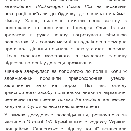
автомобілем
на іноземній
«
Volkswagen
Passat
B
5
»
реєстрації приїхали до будинку, де дівчина винаймає
кімнату. Хлопці силоміць витягли свою жертву з
помешкання та помістили в іномарку. Один із них,
тримаючи в руках лопату, погрожували фізичною
розправою. У лісовому масиві неподалік села Чемерне
проти волі дівчини вступили з нею у статеві зносини.
Після скоєного жорстокого та зухвалого злочину
відвезли потерпілу до місця проживання.
Дівчина звернулася за допомогою до поліції. Коли ж
зловмисники побачили правоохоронців, утекли,
залишивши авто на дорозі. Під час огляду
транспортного засобу поліцейські виявили наркотичні
речовини та інші речові докази. Автомобіль поліцейські
вилучили. Судом на нього накладено арешт.
У рамках досудового розслідування, розпочатого за
частиною 3 статті 152 Кримінального кодексу України,
поліцейські Сарненського відділу поліції встановили