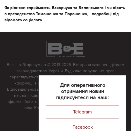
Як рівняни сприймають Вакарчука та Зеленського і чи вірять
в президенство Тимошенко та Порошенка, - подробиці від
відомого соціолога
Все – тобі зрозуміло © 2013-2025. Всі права захищені діючим
законодавством України. Будь-яке порушення прав
переслідується в судовому порядку. Будь-яке відтворення
інформації з сайту тільки з письмово дозволу редакції.
Для оперативного
Відповідальність за достовірність усіх матеріалів, розміщених
отримання новин
на сайті, крім матеріалів, які містять посилання на інші
підписуйтеся на наш:
інформаційні агентства або інтернет-видання, несе редакційна
рада. Електронна пошта:
vserivne@gmail.com
Telegram
Реклама на сайті
Facebook