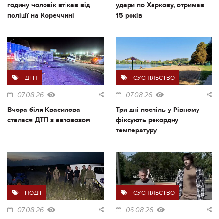
годину чоловік втікав від
удари по Харкову, отримав
поліції на Кореччині
15 років
ДТП
СУСПІЛЬСТВО
07.08.26
07.08.26
Вчора біля Квасилова
Три дні поспіль у Рівному
сталася ДТП з автовозом
фіксують рекордну
температуру
ПОДІЇ
СУСПІЛЬСТВО
07.08.26
06.08.26