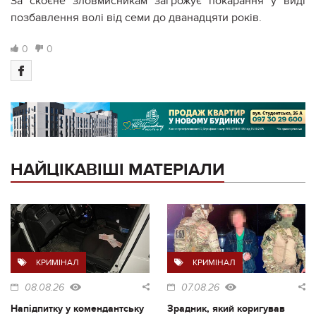
За скоєне зловмисникам загрожує покарання у виді
позбавлення волі від семи до дванадцяти років.
0
0
НАЙЦІКАВІШІ МАТЕРІАЛИ
КРИМІНАЛ
КРИМІНАЛ
08.08.26
07.08.26
Напідпитку у комендантську
Зрадник, який коригував