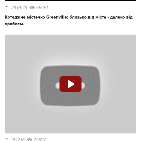
29.09.19
55451
Котеджне містечко Greenville: близько від міста - далеко від
проблем.
14.12.18
72397