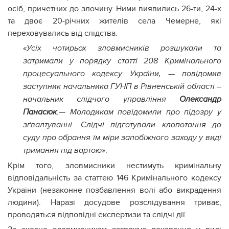
осіб, причетних до злочину. Ними виявились 26-ти, 24-х
та двоє 20-річних жителів села Чемерне, які
переховувались від слідства.
«Усіх чотирьох зловмисників розшукали та
затримали у порядку статті 208 Кримінального
процесуального кодексу України, — повідомив
заступник начальника ГУНП в Рівненській області –
начальник слідчого управління
Олександр
Панасюк
.— Молодикам повідомили про підозру у
зґвалтуванні. Слідчі підготували клопотання до
суду про обрання їм міри запобіжного заходу у виді
.
тримання під вартою»
Крім того, зловмисники нестимуть кримінальну
відповідальність за статтею 146 Кримінального кодексу
України (незаконне позбавлення волі або викрадення
людини). Наразі досудове розслідування триває,
проводяться відповідні експертизи та слідчі дії.