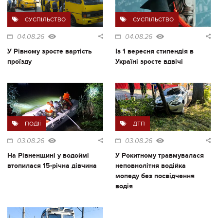
СУСПІЛЬСТВО
СУСПІЛЬСТВО
04.08.26
04.08.26
У Рівному зросте вартість
Із 1 вересня стипендія в
проїзду
Україні зросте вдвічі
ПОДІЇ
ДТП
03.08.26
03.08.26
На Рівненщині у водоймі
У Рокитному травмувалася
втопилася 15-річна дівчина
неповнолітня водійка
мопеду без посвідчення
водія