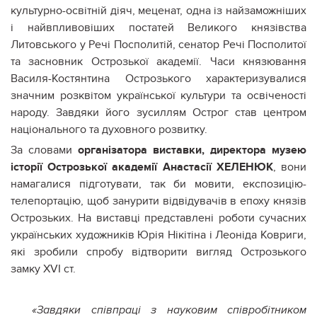
культурно-освітній діяч, меценат, одна із найзаможніших
і найвпливовіших постатей Великого князівства
Литовського у Речі Посполитій, сенатор Речі Посполитої
та засновник Острозької академії. Часи князювання
Василя-Костянтина Острозького характеризувалися
значним розквітом української культури та освіченості
народу. Завдяки його зусиллям Острог став центром
національного та духовного розвитку.
За словами
організатора виставки, директора музею
історії Острозької академії Анастасії ХЕЛЕНЮК
, вони
намагалися підготувати, так би мовити, експозицію-
телепортацію, щоб занурити відвідувачів в епоху князів
Острозьких. На виставці представлені роботи сучасних
українських художників Юрія Нікітіна і Леоніда Ковриги,
які зробили спробу відтворити вигляд Острозького
замку XVI ст.
«Завдяки співпраці з науковим співробітником