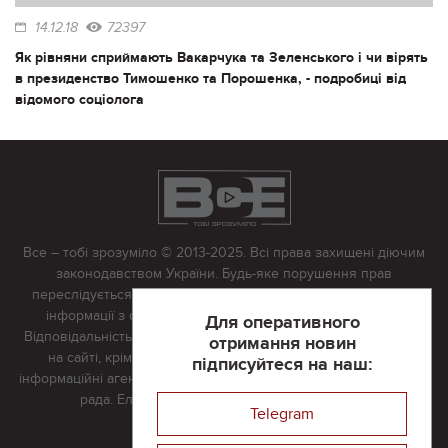
14.12.18
72397
Як рівняни сприймають Вакарчука та Зеленського і чи вірять
в президенство Тимошенко та Порошенка, - подробиці від
відомого соціолога
Все – тобі зрозуміло © 2013-2025. Всі права захищені діючим
законодавством України. Будь-яке порушення прав
переслідується в судовому порядку. Будь-яке відтворення
інформації з сайту тільки з письмово дозволу редакції.
Для оперативного
Відповідальність за достовірність усіх матеріалів, розміщених
отримання новин
на сайті, крім матеріалів, які містять посилання на інші
підписуйтеся на наш:
інформаційні агентства або інтернет-видання, несе редакційна
рада. Електронна пошта:
vserivne@gmail.com
Telegram
Реклама на сайті