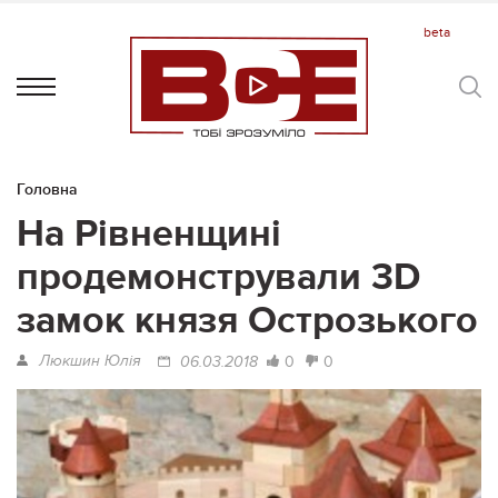
Головна
На Рівненщині
продемонстрували 3D
замок князя Острозького
Люкшин Юлія
0
0
06.03.2018