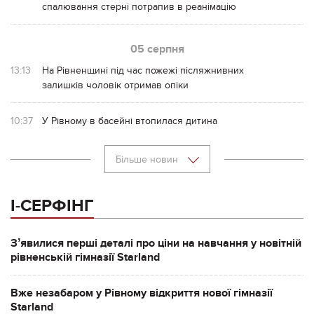
спалювання стерні потрапив в реанімацію
05 серпня
13:13
На Рівненщині під час пожежі післяжнивних
залишків чоловік отримав опіки
10:37
У Рівному в басейні втопилася дитина
Більше новин
І-СЕРФІНГ
Зʼявилися перші деталі про ціни на навчання у новітній
рівненській гімназії Starland
Вже незабаром у Рівному відкриття нової гімназії
Starland