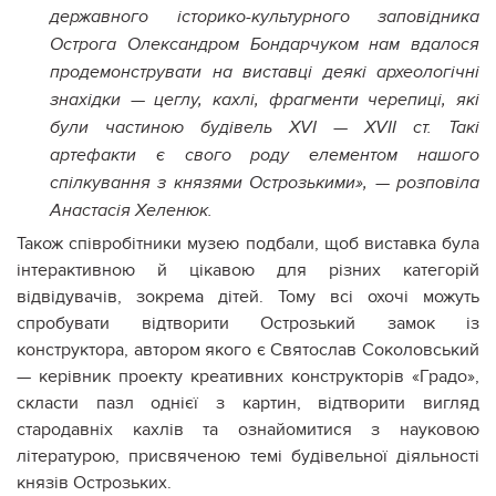
державного історико-культурного заповідника
Острога Олександром Бондарчуком нам вдалося
продемонструвати на виставці деякі археологічні
знахідки — цеглу, кахлі, фрагменти черепиці, які
були частиною будівель XVI — XVII ст. Такі
артефакти є свого роду елементом нашого
спілкування з князями Острозькими», — розповіла
Анастасія Хеленюк.
Також співробітники музею подбали, щоб виставка була
інтерактивною й цікавою для різних категорій
відвідувачів, зокрема дітей. Тому всі охочі можуть
спробувати відтворити Острозький замок із
конструктора, автором якого є Святослав Соколовський
— керівник проекту креативних конструкторів «Градо»,
скласти пазл однієї з картин, відтворити вигляд
стародавніх кахлів та ознайомитися з науковою
літературою, присвяченою темі будівельної діяльності
князів Острозьких.