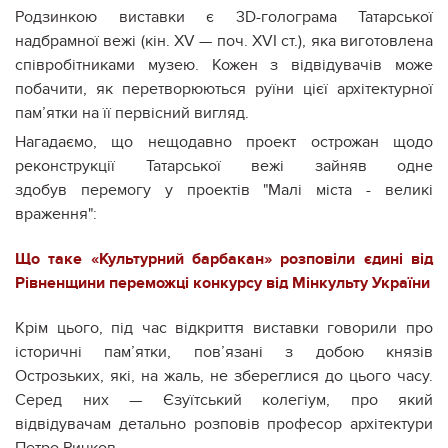
Родзинкою виставки є 3D-голограма Татарської
надбрамної вежі (кін. XV — поч. XVI ст.), яка виготовлена
співробітниками музею. Кожен з відвідувачів може
побачити, як перетворюються руїни цієї архітектурної
пам’ятки на її первісний вигляд.
Нагадаємо, що нещодавно проект острожан щодо
реконструкції Татарської вежі зайняв одне
здобув перемогу у проектів "Малі міста - великі
враження":
Що таке «Культурний барбакан» розповіли єдині від
Рівненщини переможці конкурсу від Мінкульту України
Крім цього, під час відкриття виставки говорили про
історичні пам’ятки, пов’язані з добою князів
Острозьких, які, на жаль, не збереглися до цього часу.
Серед них — Єзуїтський колегіум, про який
відвідувачам детально розповів професор архітектури