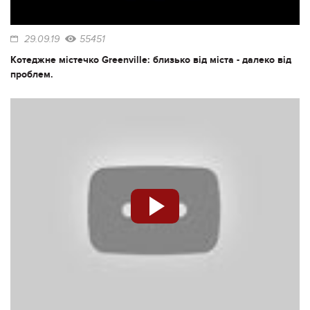
29.09.19
55451
Котеджне містечко Greenville: близько від міста - далеко від
проблем.