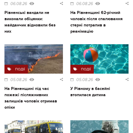
06.08.26
06.08.26
Рівненські вандали не
На Рівненщині 62-річний
виконали обіцянки:
чоловік після спалювання
майданчик відновили без
стерні потрапив в
них
реанімацію
ПОДІЇ
ПОДІЇ
05.08.26
05.08.26
На Рівненщині під час
У Рівному в басейні
пожежі післяжнивних
втопилася дитина
залишків чоловік отримав
опіки