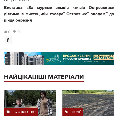
Петро Ричков.
Виставка «За мурами замків князів Острозьких»
діятиме в мистецькій галереї Острозької академії до
кінця березня
0
0
НАЙЦІКАВІШІ МАТЕРІАЛИ
СУСПІЛЬСТВО
ПОДІЇ