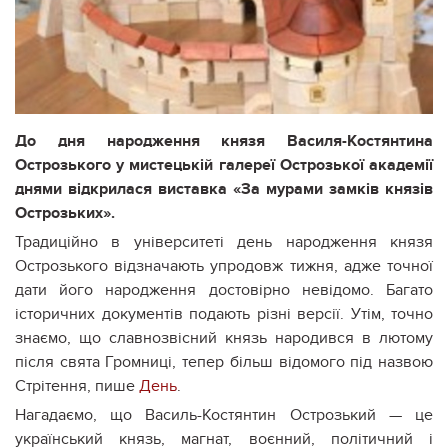
До дня народження князя Василя-Костянтина
Острозького у мистецькій галереї Острозької академії
днями відкрилася виставка «За мурами замків князів
Острозьких».
Традиційно в університеті день народження князя
Острозького відзначають упродовж тижня, адже точної
дати його народження достовірно невідомо. Багато
історичних документів подають різні версії. Утім, точно
знаємо, що славнозвісний князь народився в лютому
після свята Громниці, тепер більш відомого під назвою
Стрітення, пише
День
.
Нагадаємо, що Василь-Костянтин Острозький — це
український князь, магнат, воєнний, політичний і