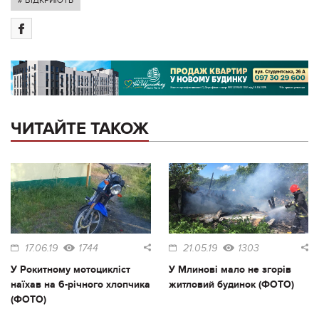
# ВІДКРИЮТЬ
ЧИТАЙТЕ ТАКОЖ
17.06.19
1744
21.05.19
1303
У Рокитному мотоцикліст
У Млинові мало не згорів
наїхав на 6-річного хлопчика
житловий будинок (ФОТО)
(ФОТО)