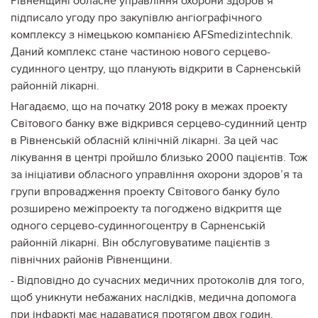
Рівненщині
обласне управління охорони здоров’я
підписало угоду про закупівлю ангіографічного
комплексу з
німецькою компанією
AFS
medizintechnik
.
Даний комплекс стане частиною нового серцево-
судинного центру, що планують відкрити в Сарненській
районній лікарні.
Нагадаємо, що на початку 2018 року в межах проекту
Світового банку вже відкри
вся серцево-судинний центр
в Рівненській обласній клінічній лікарні. За цей час
лікування в центрі пройшло
близько 2000
пацієнтів. Тож
за ініціативи
обласного управління охорони здоров’я та
групи впровадження проекту Світового банку бу
ло
розширен
о межі
проекту та
погоджено відкриття
ще
одн
ого
серцево-судинн
ого
центр
у
в Сарненській
районній лікарні
. Він
обслуговуватиме пацієнтів з
північних районів Рівненщини.
-
Відповідно до сучасних медичних протоколів для того,
щоб уникнути небажаних наслідків, медична допомога
при інфаркті має надаватися протягом двох годин.