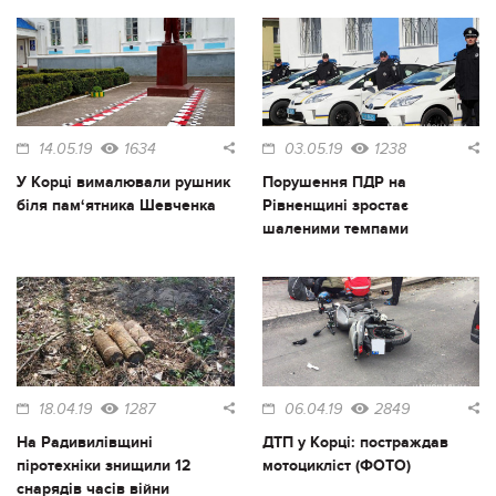
14.05.19
1634
03.05.19
1238
У Корці вималювали рушник
Порушення ПДР на
біля пам‘ятника Шевченка
Рівненщині зростає
шаленими темпами
18.04.19
1287
06.04.19
2849
На Радивилівщині
ДТП у Корці: постраждав
піротехніки знищили 12
мотоцикліст (ФОТО)
снарядів часів війни