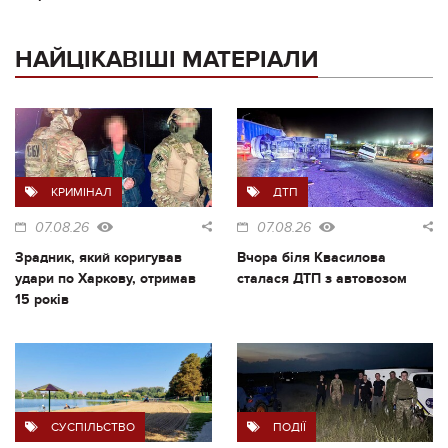
НАЙЦІКАВІШІ МАТЕРІАЛИ
КРИМІНАЛ
ДТП
07.08.26
07.08.26
Зрадник, який коригував
Вчора біля Квасилова
удари по Харкову, отримав
сталася ДТП з автовозом
15 років
СУСПІЛЬСТВО
ПОДІЇ