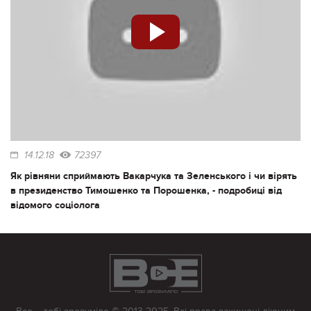
14.12.18
72397
Як рівняни сприймають Вакарчука та Зеленського і чи вірять
в президенство Тимошенко та Порошенка, - подробиці від
відомого соціолога