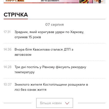
СТРІЧКА
07 серпня
17:31
Зрадник, який коригував удари по Харкову,
отримав 15 років
14:36
Вчора біля Квасилова сталася ДТП з
автовозом
14:28
Три дні поспіль у Рівному фіксують рекордну
температуру
10:37
Зниклого жителя Костопільщини розшукали в
лісі без ознак життя
Більше новин