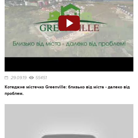
29.09.19
55451
Котеджне містечко Greenville: близько від міста - далеко від
проблем.