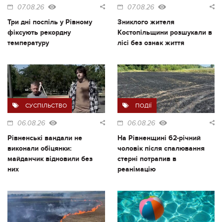
07.08.26
07.08.26
Три дні поспіль у Рівному
Зниклого жителя
фіксують рекордну
Костопільщини розшукали в
температуру
лісі без ознак життя
СУСПІЛЬСТВО
ПОДІЇ
06.08.26
06.08.26
Рівненські вандали не
На Рівненщині 62-річний
виконали обіцянки:
чоловік після спалювання
майданчик відновили без
стерні потрапив в
них
реанімацію