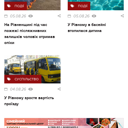
ПОДІЇ
ПОДІЇ
05.08.26
05.08.26
На Рівненщині під час
У Рівному в басейні
пожежі післяжнивних
втопилася дитина
залишків чоловік отримав
опіки
СУСПІЛЬСТВО
04.08.26
У Рівному зросте вартість
проїзду