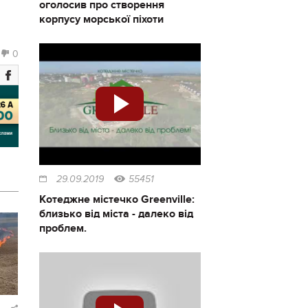
оголосив про створення
корпусу морської піхоти
0
29.09.2019
55451
Котеджне містечко Greenville:
близько від міста - далеко від
проблем.