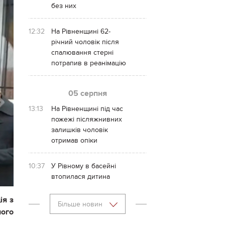
без них
12:32
На Рівненщині 62-
річний чоловік після
спалювання стерні
потрапив в реанімацію
05 серпня
13:13
На Рівненщині під час
пожежі післяжнивних
залишків чоловік
отримав опіки
10:37
У Рівному в басейні
втопилася дитина
ія з
Більше новин
ого