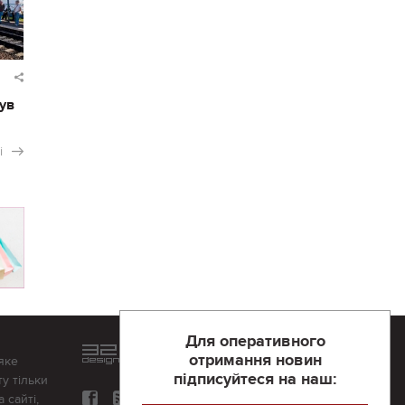
ув
і
Для оперативного
Розроблений та підтримується
отримання новин
яке
в
компанії 32х32
підписуйтеся на наш:
у тільки
 сайті,