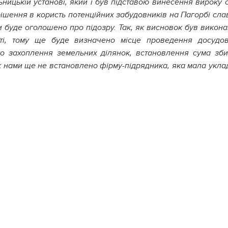
ницькій установі, який і був підставою винесення вироку 
 рішення в користь потенційних забудовників на Пагорбі сла
и буде оголошено про підозру. Так, як висновок був викон
сті, тому ще буде визначено місце проведення досудо
о захоплення земельних ділянок, встановлення сума зби
 нами ще не встановлено фірму-підрядника, яка мала укла