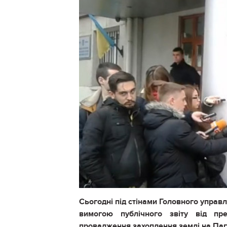
Сьогодні під стінами Головного управлі
вимогою публічного звіту від пре
провадження захоплення землі на Паг