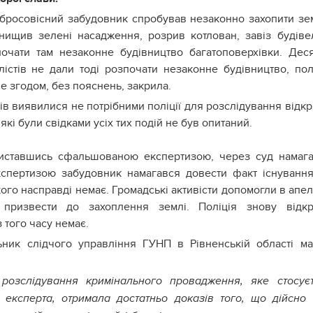
обросовісний забудовник спробував незаконно захопити з
знищив зелені насадження, розрив котлован, завіз будіве
почати там незаконне будівництво багатоповерхівки. Дес
алістів не дали тоді розпочати незаконне будівництво, пол
е згодом, без пояснень, закрила.
лів виявилися не потрібними поліції для розслідування відкр
 які були свідками усіх тих подій не був опитаний.
риставшись сфальшованою експертизою, через суд намаг
кспертизою забудовник намагався довести факт існуванн
ого насправді немає. Громадські активісти допомогли в апел
 призвести до захоплення землі. Поліція знову відкр
 того часу немає.
ьник слідчого управління ГУНП в Рівненській області м
розслідування кримінального провадження, яке стосує
 експерта, отримала достатньо доказів того, що дійсно