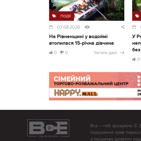
ПОДІЇ
03.08.2026
На Рівненщині у водоймі
У Р
втопилася 15-річна дівчина
неп
без
0
0
Читати далі
0
Все – тобі зрозуміло © 
порушення прав переслід
з письмово дозволу редак