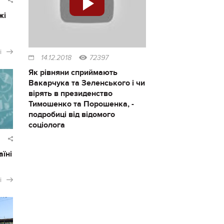
жі
і
14.12.2018
72397
Як рівняни сприймають
Вакарчука та Зеленського і чи
вірять в президенство
Тимошенко та Порошенка, -
подробиці від відомого
соціолога
аїні
і