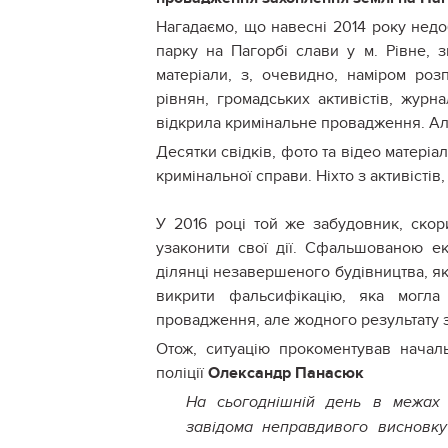
Нагадаємо, що навесні 2014 року нед
парку на Пагорбі слави у м. Рівне, 
матеріали, з, очевидно, наміром роз
рівнян, громадських активістів, журн
відкрила кримінальне провадження. Ал
Десятки свідків, фото та відео матеріа
кримінальної справи. Ніхто з активістів,
У 2016 році той же забудовник, ско
узаконити свої дії. Сфальшованою е
ділянці незавершеного будівництва, як
викрити фальсифікацію, яка могла
провадження, але жодного результату з
Отож, ситуацію прокоментував начал
поліції
Олександр Панасюк
На сьогоднішній день в межах 
завідома неправдивого висновку