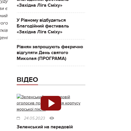
суду
«Західна Ліга Сміху»
ви є
аний
У Рівному відбудеться
вого
Благодійний фестиваль
тків
«Західна Ліга Сміху»
дені
Рівнян запрошують феєрично
відгуляти День святого
Миколая (ПРОГРАМА)
ВІДЕО
24.05.2023
Зеленський на передовій