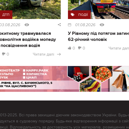
ДТП
ПОДІЇ
03.08.2026
01.08.2026
окитному травмувалася
У Рівному під потягом загин
овнолітня водійка мопеду
62-річний чоловік
 посвідчення водія
0
0
Читати дал
0
Читати далі
2013-2025. Всі права захищені діючим законодавством України. Будь-
ується в судовому порядку. Будь-яке відтворення інформації з сайт
ції. Відповідальність за достовірність усіх матеріалів, розміщених на