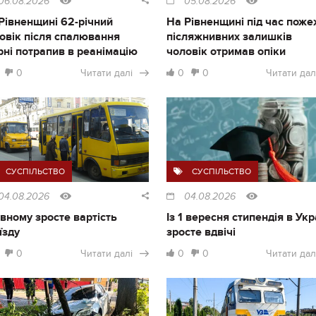
06.08.2026
05.08.2026
Рівненщині 62-річний
На Рівненщині під час поже
овік після спалювання
післяжнивних залишків
рні потрапив в реанімацію
чоловік отримав опіки
0
Читати далі
0
0
Читати дал
СУСПІЛЬСТВО
СУСПІЛЬСТВО
04.08.2026
04.08.2026
івному зросте вартість
Із 1 вересня стипендія в Укр
їзду
зросте вдвічі
0
Читати далі
0
0
Читати дал