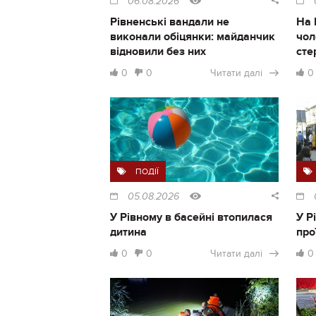
06.08.2026
Рівненські вандали не
На 
виконали обіцянки: майданчик
чол
відновили без них
сте
0
0
Читати далі
0
ПОДІЇ
05.08.2026
У Рівному в басейні втопилася
У Р
дитина
про
0
0
Читати далі
0