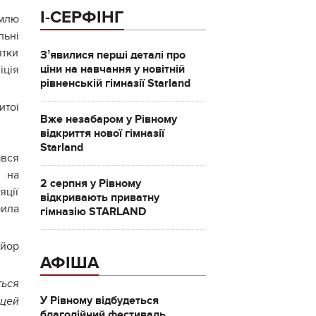
І-СЕРФІНГ
емлю
льні
ятки
Зʼявилися перші деталі про
ціни на навчання у новітній
іція
рівненській гімназії Starland
итої
Вже незабаром у Рівному
відкриття нової гімназії
Starland
ався
я на
2 серпня у Рівному
яції
відкривають приватну
ила
гімназію STARLAND
айор
АФІША
ться
У Рівному відбудеться
 цей
благодійний фестиваль