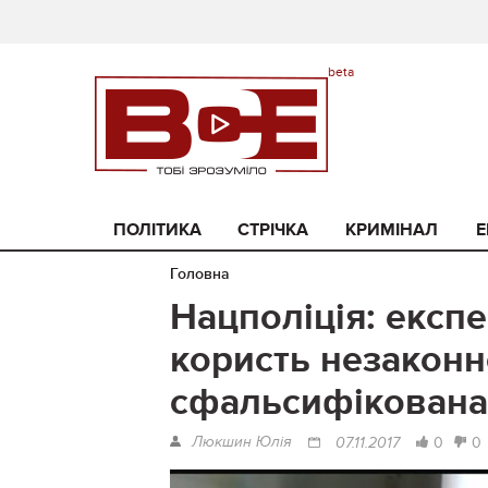
ПОЛІТИКА
СТРІЧКА
КРИМІНАЛ
Е
Головна
Нацполіція: експ
користь незаконн
сфальсифікована
Люкшин Юлія
0
0
07.11.2017