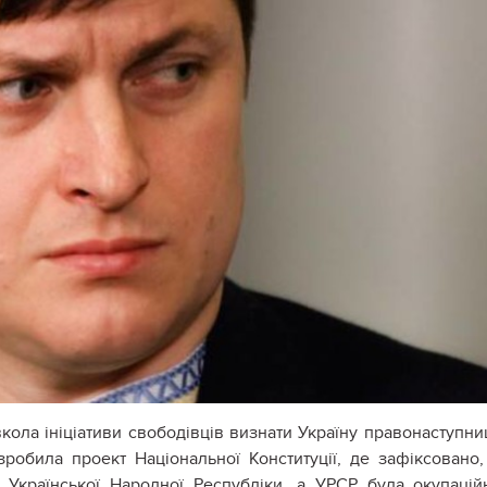
ола ініціативи свободівців визнати Україну правонаступн
обила проект Національної Конституції, де зафіксовано
 Української Народної Республіки, а УРСР була окупаці