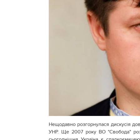
Нещодавно розгорнулася дискусія довк
УНР. Ще 2007 року ВО "Свобода" розр
сьогоднішня Україна є спадкоємицею