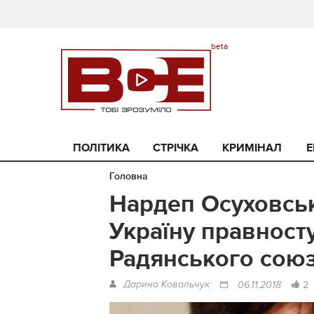
ПОЛІТИКА
СТРІЧКА
КРИМІНАЛ
Е
Головна
Нардеп Осуховсь
Україну правност
Радянського сою
Дарина Ковальчук
2
06.11.2018