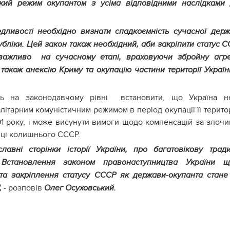
кий режим окупантом з усіма відповідними наслідками
дливості необхідно визнати спадкоємність сучасної дер
убліки. Цей закон також необхідний, аби закріпити статус 
важливо на сучасному етапі, враховуючи збройну агр
 також анексію Криму та окупацію частини території України
ть на законодавчому рівні встановити, що Україна н
літарним комуністичним режимом в період окупації її територ
91 року, і може висунути вимоги щодо компенсацій за злочи
ниці колишнього СССР.
авні сторінки історії України, про багатовікову трад
. Встановлення законом правонаступництва України щ
 та закріплення статусу СССР як держави-окупанта стан
- розповів
,
Олег Осуховський.