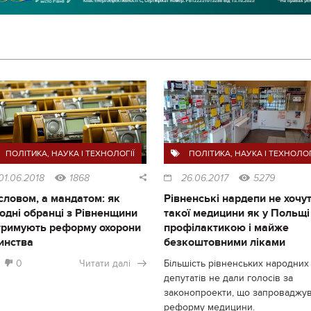
ПОЛІТИКА
,
НАУКА І ТЕХНОЛОГІЇ
ПОЛІТИКА
,
НАУКА І ТЕХНОЛОГ
01.06.2018
1868
26.06.2017
5279
словом, а мандатом: як
Рівненські нардепи не хочу
одні обранці з Рівненщини
такої медицини як у Польщі 
тримують реформу охорони
профілактикою і майже
инства
безкоштовними ліками
0
Читати далі
Більшість рівненських народних
депутатів не дали голосів за
законопроекти, що запроваджу
реформу медицини.