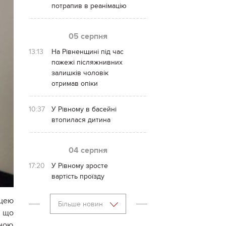
потрапив в реанімацію
05 серпня
13:13
На Рівненщині під час
пожежі післяжнивних
залишків чоловік
отримав опіки
10:37
У Рівному в басейні
втопилася дитина
04 серпня
17:20
У Рівному зросте
вартість проїзду
ицею
Більше новин
, що
йною