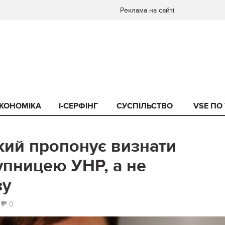
Реклама на сайті
КОНОМІКА
I-СЕРФІНГ
СУСПІЛЬСТВО
VSE ПО
кий пропонує визнати
упницею УНР, а не
зу
0