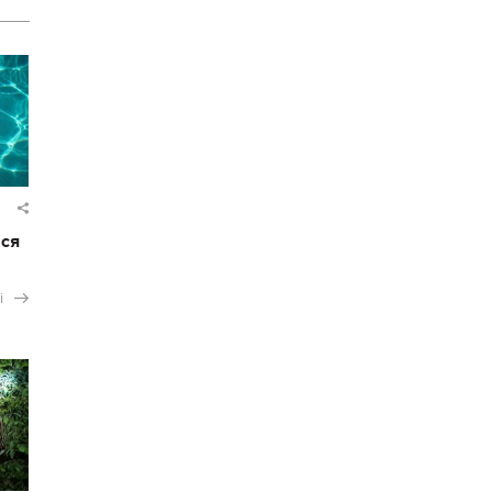
ася
і