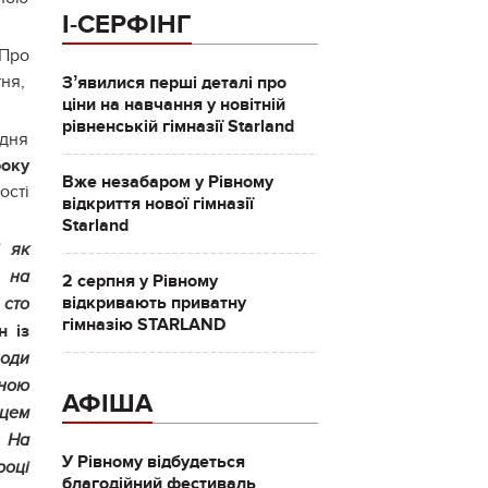
І-СЕРФІНГ
"Про
тня,
Зʼявилися перші деталі про
ціни на навчання у новітній
рівненській гімназії Starland
 дня
року
Вже незабаром у Рівному
ості
відкриття нової гімназії
Starland
і як
о на
2 серпня у Рівному
відкривають приватну
 сто
гімназію STARLAND
н із
лоди
чною
АФІША
цем
. На
У Рівному відбудеться
році
благодійний фестиваль