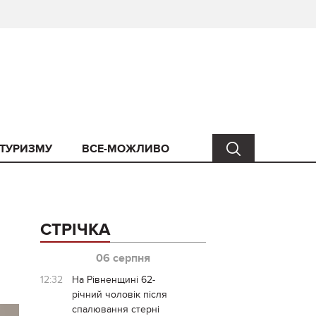
 ТУРИЗМУ
ВСЕ-МОЖЛИВО
СТРІЧКА
06 серпня
12:32
На Рівненщині 62-
річний чоловік після
спалювання стерні