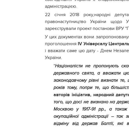
адміністрацією.
22 січня 2018 року,народні депута
правонаступництво України щодо Ук
зареєстрували проект постанови ВРУ "
У цих документах вони запропонованув
проголошення
IV Універсалу Централь
і вважати саме цю дату - Днем Незале
України.
"
Націоналісти не пропонують ск
державного свята, а вважати ц
законодавчому рівні визнати те,
років тому, попри те, що більшіс
авторів
ініціатив,
народний депута
того, що досі не визнано на держа
Москвою у 1917-91 рр., а тако
окупаційної адміністрації – так з
відміну від держав Балтії, які