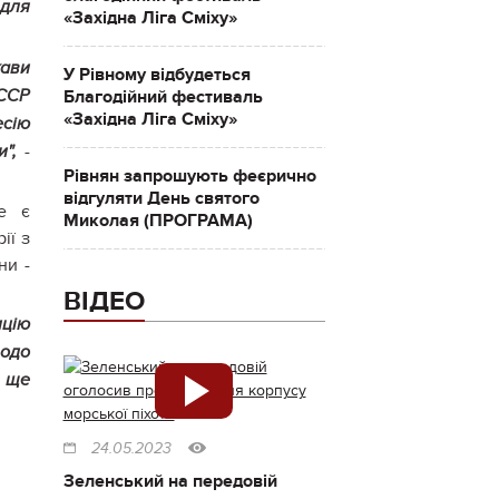
 для
«Західна Ліга Сміху»
жави
У Рівному відбудеться
Благодійний фестиваль
СССР
«Західна Ліга Сміху»
есію
-
",
Рівнян запрошують феєрично
відгуляти День святого
е є
Миколая (ПРОГРАМА)
ії з
ни -
ВІДЕО
ицію
одо
е ще
24.05.2023
Зеленський на передовій