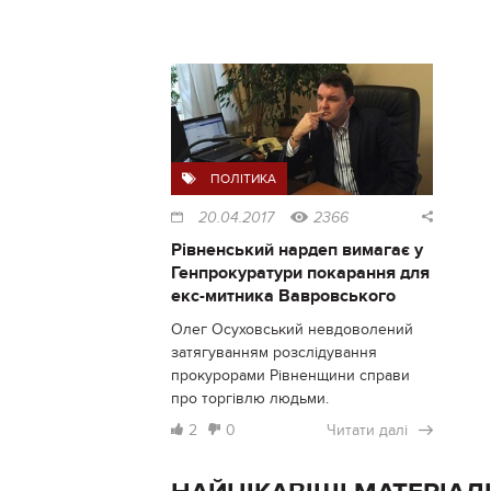
ПОЛІТИКА
20.04.2017
2366
Рівненський нардеп вимагає у
Генпрокуратури покарання для
екс-митника Вавровського
Олег Осуховський невдоволений
затягуванням розслідування
прокурорами Рівненщини справи
про торгівлю людьми.
2
0
Читати далі