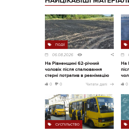
НАЙЦІКАВІШІ МАТЕРІАЛ
ПОДІЇ
06.08.2026
На Рівненщині 62-річний
На 
чоловік після спалювання
піс
стерні потрапив в реанімацію
чол
0
0
Читати далі
0
СУСПІЛЬСТВО