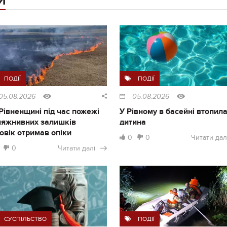
И
ПОДІЇ
ПОДІЇ
05.08.2026
05.08.2026
Рівненщині під час пожежі
У Рівному в басейні втопил
ляжнивних залишків
дитина
овік отримав опіки
0
0
Читати дал
0
Читати далі
СУСПІЛЬСТВО
ПОДІЇ