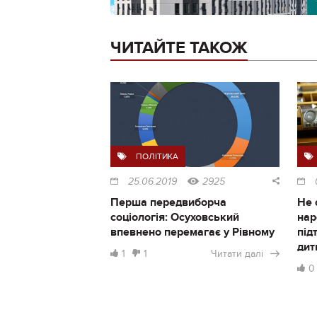
ЧИТАЙТЕ ТАКОЖ
ПОЛІТИКА
25.06.2019
2925
Перша передвиборча
Не 
соціологія: Осуховський
нар
впевнено перемагає у Рівному
під
дит
1
1
Читати далі
0