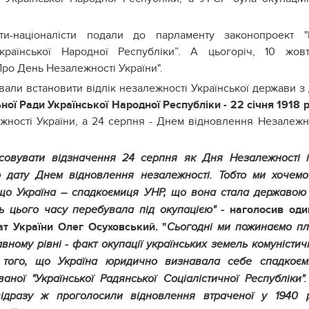
ти-націоналісти подали до парламенту законопроект 
раїнської Народної Республіки”. А цьогоріч, 10 жов
Про День Незалежності України".
али встановити відлік незалежності Української держави з
ної Ради Української Народної Республіки - 22 січня 1918 
жності України, а 24 серпня - Днем відновлення Незалежн
асовувати відзначення 24 серпня як Дня Незалежності 
ю дату Днем відновлення незалежності.
Тобто ми хочем
 що Україна – спадкоємиця УНР, що вона стала державою
наголосив оди
ть цього часу перебувала під окупацією" -
т України Олег Осуховський. "
Сьогодні ми пожинаємо п
вному рівні - факт окупації українських земель комуністи
ж того, що Україна юридично визнавала себе спадкоєм
ваної "Української Радянської Соціалістичної Республіки"
 відразу ж проголосили відновлення втраченої у 1940 