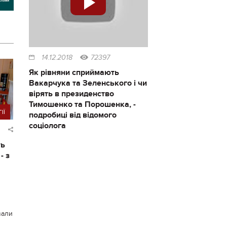
14.12.2018
72397
Як рівняни сприймають
Вакарчука та Зеленського і чи
вірять в президенство
Тимошенко та Порошенка, -
ІЇ
подробиці від відомого
соціолога
ть
- з
вали