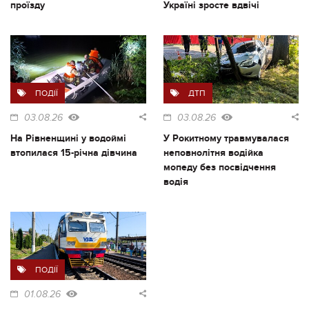
проїзду
Україні зросте вдвічі
ПОДІЇ
ДТП
03.08.26
03.08.26
На Рівненщині у водоймі
У Рокитному травмувалася
втопилася 15-річна дівчина
неповнолітня водійка
мопеду без посвідчення
водія
ПОДІЇ
01.08.26