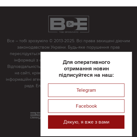
Все – тобі зрозуміло © 2013-2025. Всі права захищені діючим
законодавством України. Будь-яке порушення прав
переслідується в судовому порядку. Будь-яке відтворення
інформації з сайту тільки з письмово дозволу редакції.
Для оперативного
Відповідальність за достовірність усіх матеріалів, розміщених
отримання новин
на сайті, крім матеріалів, які містять посилання на інші
підписуйтеся на наш:
інформаційні агентства або інтернет-видання, несе редакційна
рада. Електронна пошта:
vserivne@gmail.com
Telegram
Реклама на сайті
Facebook
Розроблений та підтримується
в
компанії 32х32
Дякую, я вже з вами