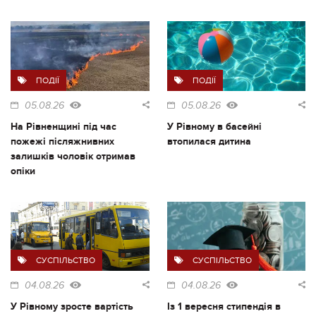
ПОДІЇ
ПОДІЇ
05.08.26
05.08.26
На Рівненщині під час
У Рівному в басейні
пожежі післяжнивних
втопилася дитина
залишків чоловік отримав
опіки
СУСПІЛЬСТВО
СУСПІЛЬСТВО
04.08.26
04.08.26
У Рівному зросте вартість
Із 1 вересня стипендія в