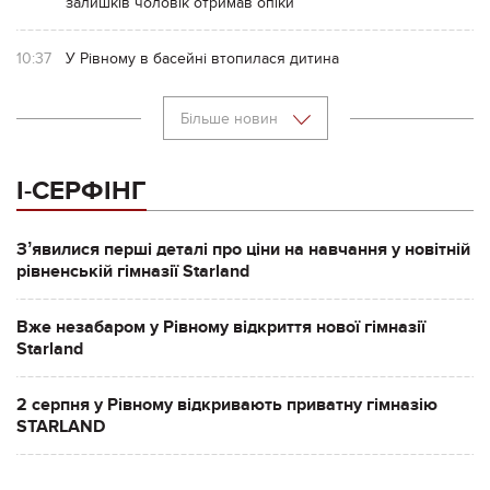
залишків чоловік отримав опіки
10:37
У Рівному в басейні втопилася дитина
Більше новин
І-СЕРФІНГ
Зʼявилися перші деталі про ціни на навчання у новітній
рівненській гімназії Starland
Вже незабаром у Рівному відкриття нової гімназії
Starland
2 серпня у Рівному відкривають приватну гімназію
STARLAND