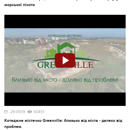
морської піхоти
29.09.19
55451
Котеджне містечко Greenville: близько від міста - далеко від
проблем.