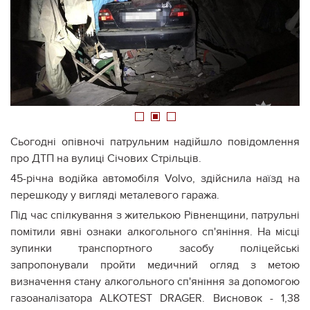
1
2
3
Сьогодні опівночі патрульним надійшло повідомлення
про ДТП на вулиці Січових Стрільців.
45-річна водійка автомобіля Volvo, здійснила наїзд на
перешкоду у вигляді металевого гаража.
Під час спілкування з жителькою Рівненщини, патрульні
помітили явні ознаки алкогольного сп'яніння. На місці
зупинки транспортного засобу поліцейські
запропонували пройти медичний огляд з метою
визначення стану алкогольного сп'яніння за допомогою
газоаналізатора ALKOTEST DRAGER. Висновок - 1,38