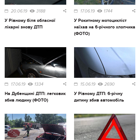
20.06.19
3188
17.06.19
1744
У Рівному біля обласної
У Рокитному мотоцикліст
лікарні знову ДТП
наїхав на 6-річного хлопчика
(ФОТО)
17.06.19
1334
15.06.19
2690
На Дубенщині ДТП: легковик
У Рівному ДТП: 6-річну
збив людину (ФОТО)
дитину збив автомобіль