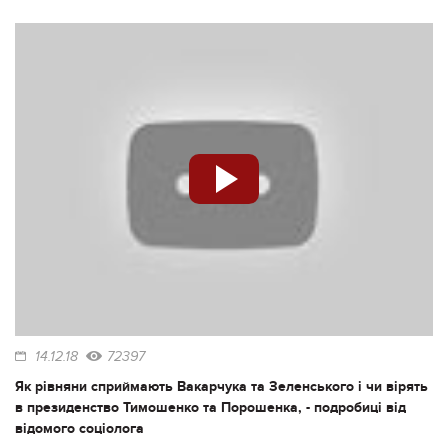
14.12.18
72397
Як рівняни сприймають Вакарчука та Зеленського і чи вірять
в президенство Тимошенко та Порошенка, - подробиці від
відомого соціолога