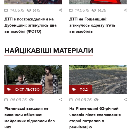
14.06.19
1419
14.06.19
1426
ДТП з постраждалими на
ДТП на Гощанщині:
Дубенщині: зіткнулось два
зіткнулось одразу п‘ять
автомобілі (ФОТО)
автомобілів
НАЙЦІКАВІШІ МАТЕРІАЛИ
СУСПІЛЬСТВО
ПОДІЇ
06.08.26
06.08.26
Рівненські вандали не
На Рівненщині 62-річний
виконали обіцянки:
чоловік після спалювання
майданчик відновили без
стерні потрапив в
них
реанімацію