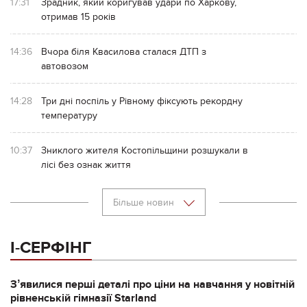
17:31
Зрадник, який коригував удари по Харкову,
отримав 15 років
14:36
Вчора біля Квасилова сталася ДТП з
автовозом
14:28
Три дні поспіль у Рівному фіксують рекордну
температуру
10:37
Зниклого жителя Костопільщини розшукали в
лісі без ознак життя
Більше новин
І-СЕРФІНГ
Зʼявилися перші деталі про ціни на навчання у новітній
рівненській гімназії Starland