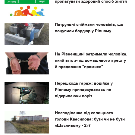
пропагувати здоровий спосіб життя
Патрульні спіймали чоловіків, що
поцупили бордюр у Рівному
На Рівненщині затримали чоловіка,
який втік з-під домашнього арешту
й продовжив "промисл"
Перешкода гараж: водійка у
Рівному припаркувалась не
відкриваючи воріт
Несподіванка від селищного
голови Квасилова: бути чи не бути
«Щасливому - 2»?