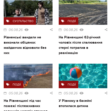
СУСПІЛЬСТВО
ПОДІЇ
06.08.26
06.08.26
Рівненські вандали не
На Рівненщині 62-річний
виконали обіцянки:
чоловік після спалювання
майданчик відновили без
стерні потрапив в
них
реанімацію
ПОДІЇ
ПОДІЇ
05.08.26
05.08.26
На Рівненщині під час
У Рівному в басейні
пожежі післяжнивних
втопилася дитина