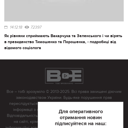
14.12.18
72397
Як рівняни сприймають Вакарчука та Зеленського і чи вірять
в президенство Тимошенко та Порошенка, - подробиці від
відомого соціолога
Все – тобі зрозуміло © 2013-2025. Всі права захищені діючим
законодавством України. Будь-яке порушення прав
переслідується в судовому порядку. Будь-яке відтворення
інформації з сайту тільки з письмово дозволу редакції.
Для оперативного
Відповідальність за достовірність усіх матеріалів, розміщених
отримання новин
на сайті, крім матеріалів, які містять посилання на інші
підписуйтеся на наш:
інформаційні агентства або інтернет-видання, несе редакційна