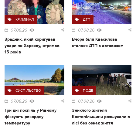
КРИМІНАЛ
ДТП
07.08.26
07.08.26
Зрадник, який коригував
Вчора біля Квасилова
удари по Харкову, отримав
сталася ДТП з автовозом
15 років
СУСПІЛЬСТВО
ПОДІЇ
07.08.26
07.08.26
Три дні поспіль у Рівному
Зниклого жителя
фіксують рекордну
Костопільщини розшукали в
температуру
лісі без ознак життя