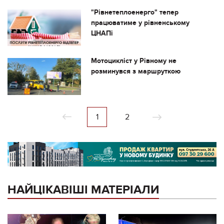
"Рівнетеплоенерго" тепер
працюватиме у рівненському
ЦНАПі
Мотоцикліст у Рівному не
розминувся з маршруткою
1
2
НАЙЦІКАВІШІ МАТЕРІАЛИ