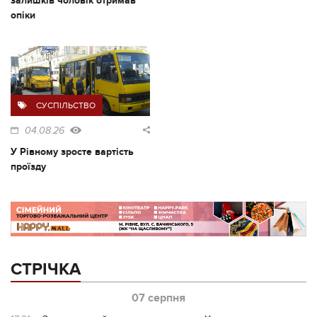
залишків чоловік отримав
опіки
СУСПІЛЬСТВО
04.08.26
У Рівному зросте вартість
проїзду
СТРІЧКА
07 серпня