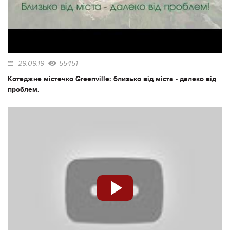
29.09.19
55451
Котеджне містечко Greenville: близько від міста - далеко від
проблем.