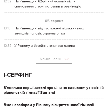
12:32
На Рівненщині 62-річний чоловік після
спалювання стерні потрапив в реанімацію
05 серпня
13:13
На Рівненщині під час пожежі післяжнивних
залишків чоловік отримав опіки
10:37
У Рівному в басейні втопилася дитина
Більше новин
І-СЕРФІНГ
Зʼявилися перші деталі про ціни на навчання у новітній
рівненській гімназії Starland
Вже незабаром у Рівному відкриття нової гімназії