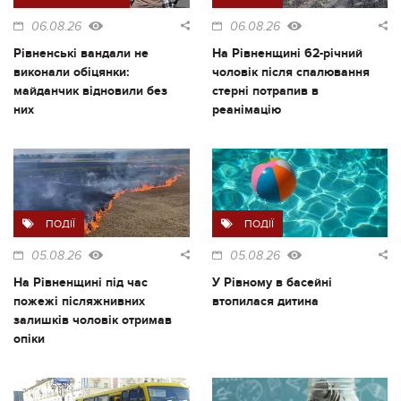
06.08.26
06.08.26
Рівненські вандали не
На Рівненщині 62-річний
виконали обіцянки:
чоловік після спалювання
майданчик відновили без
стерні потрапив в
них
реанімацію
ПОДІЇ
ПОДІЇ
05.08.26
05.08.26
На Рівненщині під час
У Рівному в басейні
пожежі післяжнивних
втопилася дитина
залишків чоловік отримав
опіки