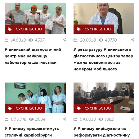
СУСПІЛЬСТВО
СУСПІЛЬСТВО
14.03.19
4537
20.03.18
49770
Рівненський діагностичний
У реєстратуру Рівненського
центр має найкращу
діагностичного центру тепер
лаболаторію діагностики
можна дозвонитися за
номером мобільного
СУСПІЛЬСТВО
СУСПІЛЬСТВО
07.03.18
2034
04.03.18
1882
У Рівному працюватимуть
У Рівному вирішували як
столичні кардіохірурги
реформувати діагностичну