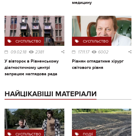
медицину
СУСПІЛЬСТВО
СУСПІЛЬСТВО
09.02.18
2381
17.11.17
6002
У вівторок в Рівненському
Рівнян оглядатиме хірург
діагностичному центрі
світового рівня
запрацює наглядова рада
НАЙЦІКАВІШІ МАТЕРІАЛИ
СУСПІЛЬСТВО
ПОДІЇ