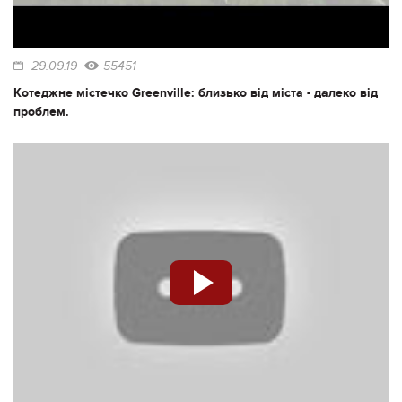
29.09.19
55451
Котеджне містечко Greenville: близько від міста - далеко від
проблем.