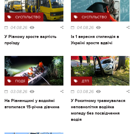
СУСПІЛЬСТВО
СУСПІЛЬСТВО
04.08.26
04.08.26
У Рівному зросте вартість
Із 1 вересня стипендія в
проїзду
Україні зросте вдвічі
ПОДІЇ
ДТП
03.08.26
03.08.26
На Рівненщині у водоймі
У Рокитному травмувалася
втопилася 15-річна дівчина
неповнолітня водійка
мопеду без посвідчення
водія