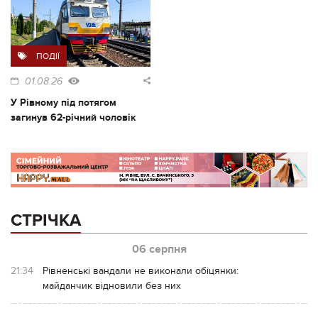
ПОДІЇ
01.08.26
У Рівному під потягом
загинув 62-річний чоловік
СТРІЧКА
06 серпня
21:34
Рівненські вандали не виконали обіцянки:
майданчик відновили без них