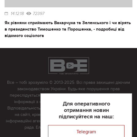
14.12.18
72397
Як рівняни сприймають Вакарчука та Зеленського і чи вірять
в президенство Тимошенко та Порошенка, - подробиці від
відомого соціолога
Все – тобі зрозуміло © 2013-2025. Всі права захищені діючим
законодавством України. Будь-яке порушення прав
переслідується в судовому порядку. Будь-яке відтворення
інформації з сайту тільки з письмово дозволу редакції.
Для оперативного
Відповідальність за достовірність усіх матеріалів, розміщених
отримання новин
на сайті, крім матеріалів, які містять посилання на інші
підписуйтеся на наш:
інформаційні агентства або інтернет-видання, несе редакційна
рада. Електронна пошта:
vserivne@gmail.com
Telegram