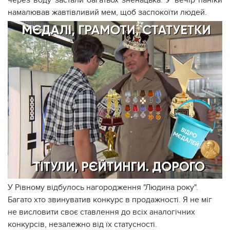
через воду застали багатьох зненацька. У вечір паніки
намалював жавтівливий мем, щоб заспокоїти людей.
У Рівному відбулось нагородження "Людина року".
Багато хто звинуватив конкурс в продажності. Я не міг
не висловити своє ставлення до всіх аналогічних
конкурсів, незалежно від їх статусності.