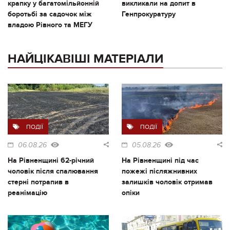
крапку у багатомільйонній
викликали на допит в
боротьбі за садочок між
Генпрокуратуру
владою Рівного та МЕГУ
НАЙЦІКАВІШІ МАТЕРІАЛИ
ПОДІЇ
ПОДІЇ
06.08.26
05.08.26
На Рівненщині 62-річний
На Рівненщині під час
чоловік після спалювання
пожежі післяжнивних
стерні потрапив в
залишків чоловік отримав
реанімацію
опіки