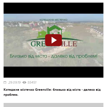
29.09.19
55451
Котеджне містечко Greenville: близько від міста - далеко від
проблем.