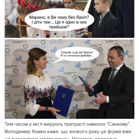
Тим часом у місті вирують притрасті навколо "Санкому".
Володимир Хомко каже, що знового року ця фірма вже
не вивозитиме сміття рівнян. Натомість проведуть