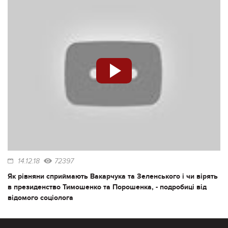
14.12.18
72397
Як рівняни сприймають Вакарчука та Зеленського і чи вірять
в президенство Тимошенко та Порошенка, - подробиці від
відомого соціолога