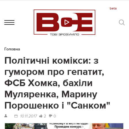
Головна
Політичні комікси: з
гумором про гепатит,
ФСБ Хомка, бахіли
Муляренка, Марину
Порошенко і "Санком"
2
0
10.11.2017