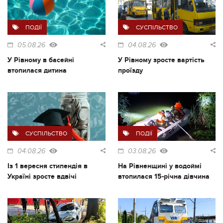
ПОДІЇ
СУСПІЛЬСТВО
05.08.26
04.08.26
У Рівному в басейні
У Рівному зросте вартість
втопилася дитина
проїзду
СУСПІЛЬСТВО
ПОДІЇ
04.08.26
03.08.26
Із 1 вересня стипендія в
На Рівненщині у водоймі
Україні зросте вдвічі
втопилася 15-річна дівчина