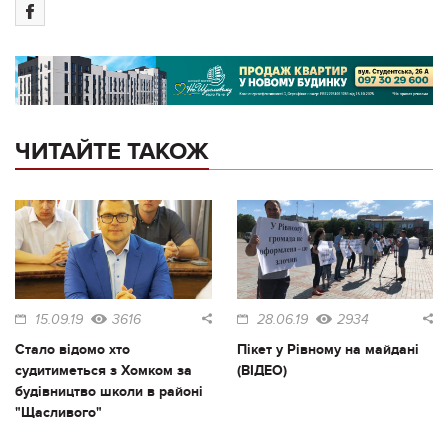
ЧИТАЙТЕ ТАКОЖ
15.09.19
3616
28.06.19
2934
Стало відомо хто
Пікет у Рівному на майдані
судитиметься з Хомком за
(ВІДЕО)
будівництво школи в районі
"Щасливого"