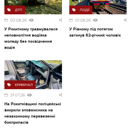
ДТП
ПОДІЇ
03.08.26
01.08.26
У Рокитному травмувалася
У Рівному під потягом
неповнолітня водійка
загинув 62-річний чоловік
мопеду без посвідчення
водія
КРИМІНАЛ
31.07.26
На Рокитнівщині поліцейські
викрили зловмисника на
незаконному перевезенні
боєприпасів