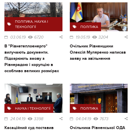
ПОЛІТИКА
,
НАУКА І
ТЕХНОЛОГІЇ
ПОЛІТИКА
03.06.19
6720
19.05.19
3204
В "Рівнетеплоенерго"
Очільник Рівненщини
вилучають документи.
Олексій Муляренко написав
Підозрюють змову з
заяву на звільнення
Рівнерадою і корупцію в
особливо великих розмірах
НАУКА І ТЕХНОЛОГІЇ
ПОЛІТИКА
24.04.19
3398
04.04.19
7673
Касаційний суд поставив
Очільника Рівненської ОДА