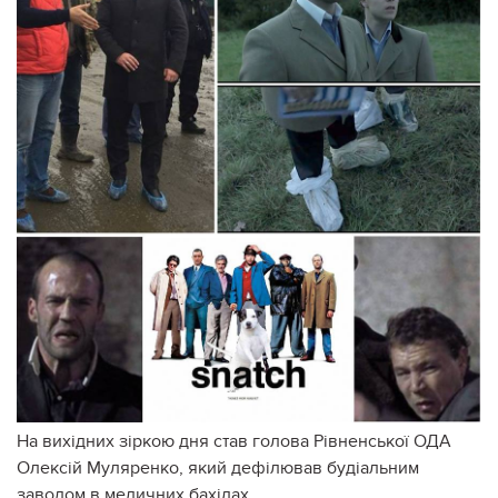
На вихідних зіркою дня став голова Рівненської ОДА
Олексій Муляренко, який дефілював будіальним
заводом в медичних бахілах.