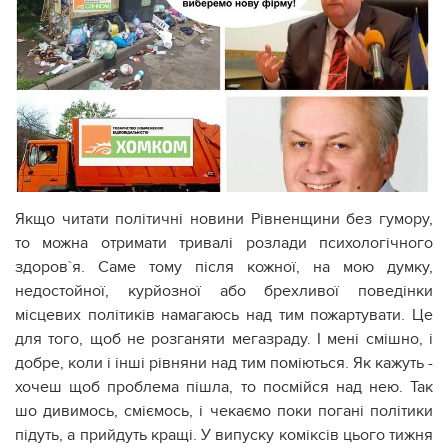
Якщо читати політичні новини Рівненщини без гумору,
то можна отримати тривалі розлади психологічного
здоров`я. Саме тому після кожної, на мою думку,
недостойної, курйозної або брехливої поведінки
місцевих політиків намагаюсь над тим пожартувати. Це
для того, щоб не розганяти мегазраду. І мені смішно, і
добре, коли і інші рівняни над тим поміються. Як кажуть -
хочеш щоб проблема пішла, то посмійся над нею. Так
шо дивимось, сміємось, і чекаємо поки погані політики
підуть, а прийдуть кращі. У випуску коміксів цього тижня