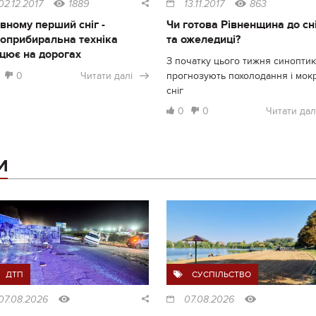
02.12.2017
1889
13.11.2017
863
івному перший сніг -
Чи готова Рівненщина до сн
гоприбиральна техніка
та ожеледиці?
цює на дорогах
З початку цього тижня синопти
0
Читати далі
прогнозують похолодання і мок
сніг
0
0
Читати дал
И
ДТП
СУСПІЛЬСТВО
07.08.2026
07.08.2026