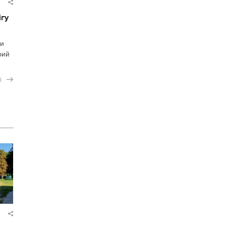
ігу
ки
рий
і