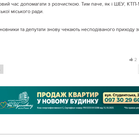
имовий час допомагати з розчисткою. Тим паче, як і ШЕУ, КТП-
ької міського ради.
иновники та депутати знову чекають несподіваного приходу 
2
А