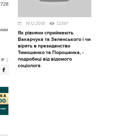
1728
14.12.2018
72397
зими
Як рівняни сприймають
Вакарчука та Зеленського і чи
вірять в президенство
Тимошенко та Порошенка, -
подробиці від відомого
2
соціолога