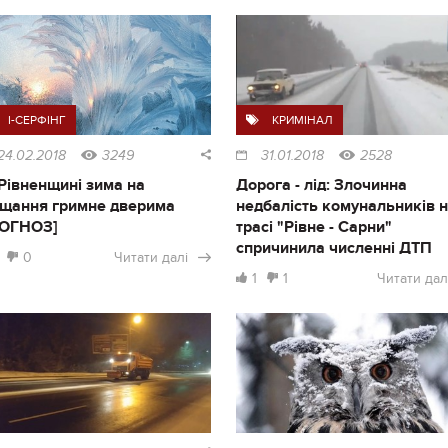
I-СЕРФІНГ
КРИМІНАЛ
24.02.2018
3249
31.01.2018
2528
Рівненщині зима на
Дорога - лід: Злочинна
щання гримне дверима
недбалість комунальників 
РОГНОЗ]
трасі "Рівне - Сарни"
спричинила численні ДТП
0
Читати далі
1
1
Читати дал