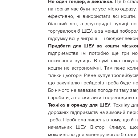
Не один тендер, а декілька.
Це б стал
на торгах має бути не усе місто одраз
ефективно, ні використати всі кошти
більший лот, а другорядні вулиці по
торгувалося б ШЕУ, а за менші побороли
підсумку всі у виграші – і бюджет зеко
Придбати для ШЕУ за кошти міськог
підприємства їм потрібно ще три н
посипання вулиць. В сумі така покуп
кошти не астрономічні. Тим паче коли
тільки цьогоріч Рівне купує тролейбусі
що закупівлю грейдерів треба буде по
Бо нічого не заважає погодити таку зак
і зробити, а не скиглити і переводити с
Техніка в оренду для ШЕУ
. Техніку д
дорожніх підприємств на зимовий періо
треба. Проблема лишень в тому, що й та
начальник ШЕУ Віктор Климук, щос
можливістю для маневру могло б стати