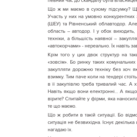
певний час до скандалу була власницею
Що ж ми маємо в сухому підсумку? Що
Участь у них на умовно конкурентних 
(ШЕУ) та Рівненський облавтодор. Ал
область – автодор. І у обох виходить
техніки, а більшість наявної – закуп
«автокорчами» - нереально. Їх навіть з
Крім того у цих двох структур на та
«зовсім». Бо ринку таких комунальних
закупляти дорожню техніку без хоч як
взимку. Тим паче коли на тендері стоїть 
в її закупівлю треба тривалий час. А 
Навіть якщо вони електронні… А якщо 
вірите? Спитайте у фірми, яка наносила
те що маємо.
Що ж робити в такій ситуації. Бо ві
ситуація не безвихідна. Існує декілька
нагадаю їх.