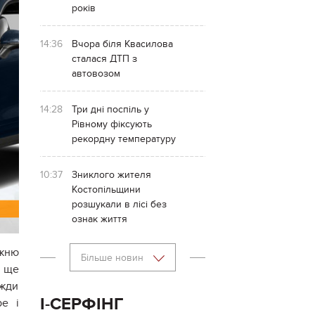
років
14:36
Вчора біля Квасилова
сталася ДТП з
автовозом
14:28
Три дні поспіль у
Рівному фіксують
рекордну температуру
10:37
Зниклого жителя
Костопільщини
розшукали в лісі без
ознак життя
ожню
Більше новин
е ще
вжди
І-СЕРФІНГ
ре і