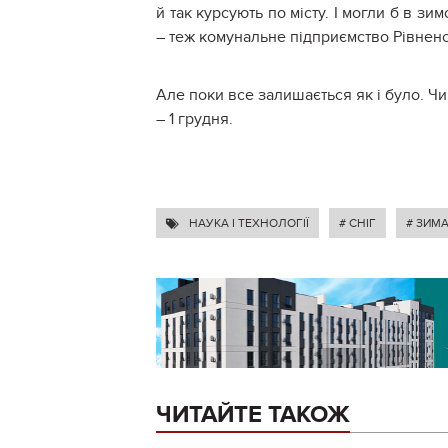
й так курсують по місту. І могли б в з
– теж комунальне підприємство Рівненс
Але поки все залишається як і було. Ч
– 1 грудня.
НАУКА І ТЕХНОЛОГІЇ
# СНІГ
# ЗИМ
ЧИТАЙТЕ ТАКОЖ