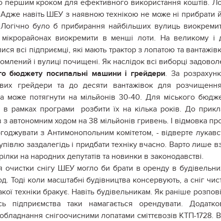
о першим кроком для ефективного використання коштів. Л
у. Адже навіть ШЕУ з наявною технікою не може ні прибрати 
. Логічно було б прибирання найбільших вулиць виокреми
 мікрорайонах виокремити в менші лоти. На великому і 
ся всі підприємці, які мають трактор з лопатою та вантажівк
номлений і вулиці почищені. Як наслідок всі виборці задовол
о бюджету посипальні машини і грейдери
. За розрахун
ових грейдери та до десяти вантажівок для розчищенн
ка може потягнути на мільйонів 30-40. Для міського бюдж
 в рамках програми розбити їх на кілька років. До прикл
в з автономним ходом на 38 мільйонів гривень. І відмовка про
годжувати з Антимонопольним комітетом, - відверте лукавс
упівлю заздалегідь і придбати техніку вчасно. Варто лише в
трілки на народних депутатів та новинки в законодавстві.
ля очистки снігу ШЕУ могло би брати в оренду в будівельни
д. Тоді коли масштабні будівництва консервують, а сніг чис
кої техніки бракує. Навіть будівельникам. Як раніше розпов
ь підприємства таки намагається орендувати. Додатко
 обладнання снігоочисними лопатами сміттєвозів КТП-1728. 