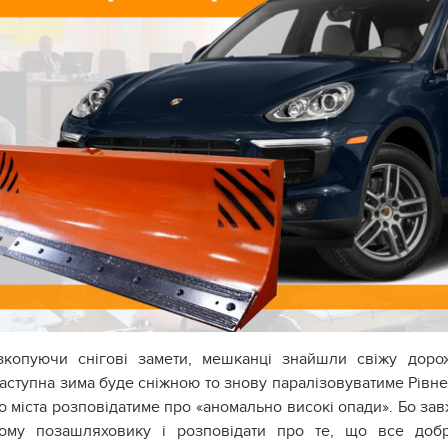
зкопуючи снігові замети, мешканці знайшли свіжу дор
наступна зима буде сніжною то знову паралізовуватиме Рівн
о міста розповідатиме про «аномально високі опади». Бо за
ому позашляховику і розповідати про те, що все доб