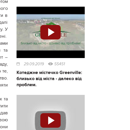
отом
його
ти в
далі
у. У
ені.
ками
я та
ет –
аду,
29.09.2019
55451
 те,
Котеджне містечко Greenville:
тво.
близько від міста - далеко від
проблем.
зяти
х та
тити
ідав
вою
Вони