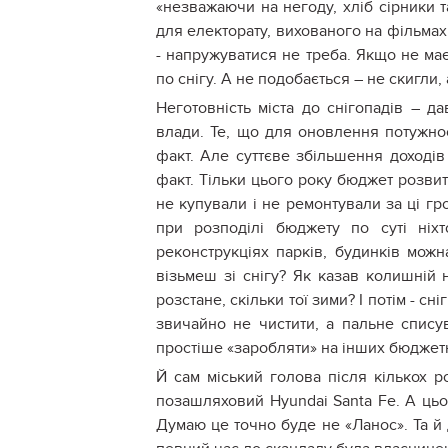
«незважаючи на негоду, хліб сірники 
для електорату, вихованого на фільма
- напружуватися не треба. Якщо не ма
по снігу. А не подобається – не скигли, 
Неготовність міста до снігопадів – 
влади. Те, що для оновлення потужно
факт. Але суттєве збільшення доходів
факт. Тільки цього року бюджет розви
не купували і не ремонтували за ці гр
при розподілі бюджету по суті ніх
реконструкціях парків, будинків можн
візьмеш зі снігу? Як казав колишній 
розстане, скільки тої зими? І потім - с
звичайно не чистити, а пальне спису
простіше «заробляти» на інших бюджетн
Й сам міський голова після кількох 
позашляховий Hyundai Santa Fe. А цьог
Думаю це точно буде не «Ланос». Та й 