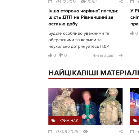
04.12.2017
1052
Інша сторона чарівної погоди:
У Р
шість ДТП на Рівненщині за
сні
останю добу
пра
Будьте особливо уважними та
0
обережними за кермом та
неухильно дотримуйтесь ПДР
0
0
Читати далі
НАЙЦІКАВІШІ МАТЕРІАЛ
КРИМІНАЛ
07.08.2026