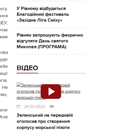
У Рівному відбудеться
ігу.
Благодійний фестиваль
іння
«Західна Ліга Сміху»
ШЕУ,
ачає
Рівнян запрошують феєрично
аким
відгуляти День святого
Миколая (ПРОГРАМА)
лова
буде
себе
ВІДЕО
иції
гів.
. Не
ємо,
24.05.2023
паче
Зеленський на передовій
 Але
оголосив про створення
корпусу морської піхоти