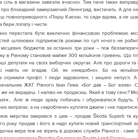
та сіль в магазини завезли вчасно». Тим паче таких виправ
х про блокадний замерзаючий Ленінград, вистачить. А для і
єш повноприводного «Порш Каєна», то сиди вдома, а не ша
а бери лопату і чисти.
давно перестала бути виключно фінансовою проблемою міс
стей шляхових підприємств роками по суті нічого не роби
 місцевих бюджетів за останніх три роки – теж беззапере
тку в Рівному становив майже 300 мільйонів гривень. Що ті
оші депутати на своїх виборчих округах. Але про дороги та 
то навіть не згадав. Ой, як «невдобно». Бо на мільйо
а отримати профіт. І люди задоволені, і кишені непусті. 
начальник ЖКГ Рівного Іван Гема: «Бог дав – Бог взяв». 
ніг же не вкрадеш. І наліво не продасиш. Який в тому сенс? М
вати… Але ж люди зразу побачать і обурюватися будуть. 
их витратах, а на «зароблене» купляти джипи і «не паритися
років мерства змирився з цим – продав Škoda Superb та к
о року продав і його в надії купити новий транспортний за
дочка мера теж не вірить в дорожні служби Рівного - саме 