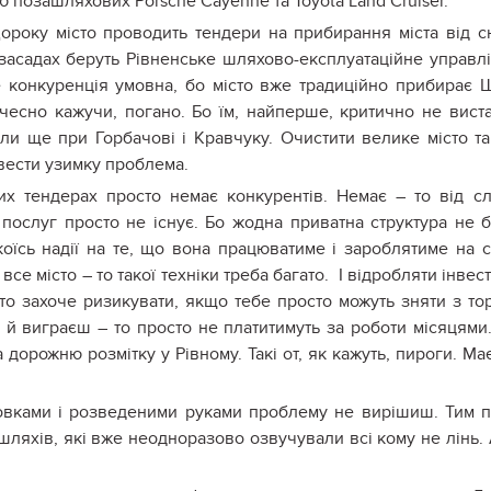
 позашляхових Porsche Cayenne та Toyota Land Cruiser.
року місто проводить тендери на прибирання міста від сн
засадах беруть Рівненське шляхово-експлуатаційне управл
е конкуренція умовна, бо місто вже традиційно прибирає 
, чесно кажучи, погано. Бо їм, найперше, критично не вист
ляли ще при Горбачові і Кравчуку. Очистити велике місто т
авести узимку проблема.
ких тендерах просто немає конкурентів. Немає – то від с
 послуг просто не існує. Бо жодна приватна структура не 
оїсь надії на те, що вона працюватиме і зароблятиме на 
все місто – то такої техніки треба багато. І відробляти інвест
хто захоче ризикувати, якщо тебе просто можуть зняти з тор
й виграєш – то просто не платитимуть за роботи місяцями
 дорожню розмітку у Рівному. Такі от, як кажуть, пироги. Ма
дмовками і розведеними руками проблему не вирішиш. Тим 
 шляхів, які вже неодноразово озвучували всі кому не лінь.