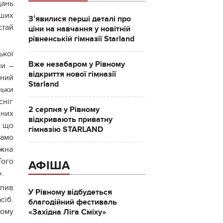
дань
нших
Зʼявилися перші деталі про
стай
ціни на навчання у новітній
рівненській гімназії Starland
ької
Вже незабаром у Рівному
ли –
відкриття нової гімназії
чний
Starland
льки
сніг
2 серпня у Рівному
нних
відкривають приватну
А що
гімназію STARLAND
Само
ожна
Того
АФІША
».
упив
У Рівному відбудеться
сіб.
благодійний фестиваль
тому
«Західна Ліга Сміху»