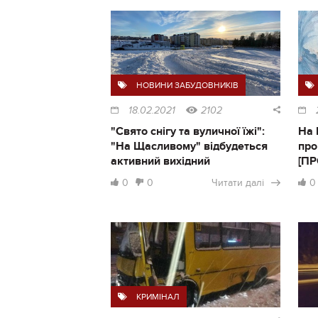
НОВИНИ ЗАБУДОВНИКІВ
18.02.2021
2102
"Свято снігу та вуличної їжі":
На 
"На Щасливому" відбудеться
про
активний вихідний
[П
0
0
Читати далі
0
КРИМІНАЛ