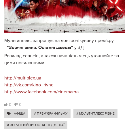
Мультиплекс запрошує на довгоочікувану прем'єру
-
"Зоряні війни: Останні джедаї"
у 3Д
Розклад сеансів, а також наявність місць уточнюйте за
цими посиланнями:
http://multiplex.ua
http://vk.com/kino_rivne
http://www.facebook.com/
cinemaera
0
0
АФІША
# ПРЕМ'ЄРА ФІЛЬМУ
# МУЛЬТИПЛЕКС РІВНЕ
# ЗОРЯНІ ВІЙНИ: ОСТАННІ ДЖЕДАЇ