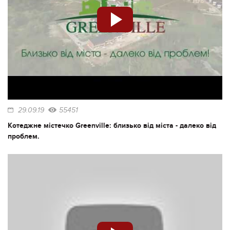
29.09.19
55451
Котеджне містечко Greenville: близько від міста - далеко від
проблем.