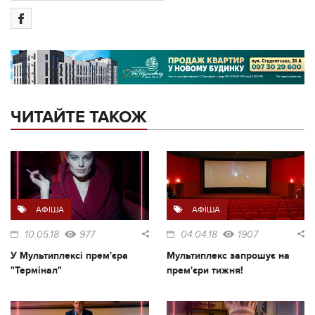
ЧИТАЙТЕ ТАКОЖ
АФІША
АФІША
10.05.18
977
04.04.18
1907
У Мультиплексі прем'єра
Мультиплекс запрошує на
"Термінал"
прем'єри тижня!