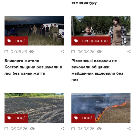
температуру
ПОДІЇ
СУСПІЛЬСТВО
07.08.26
06.08.26
Зниклого жителя
Рівненські вандали не
Костопільщини розшукали в
виконали обіцянки:
лісі без ознак життя
майданчик відновили без
них
ПОДІЇ
ПОДІЇ
06.08.26
05.08.26