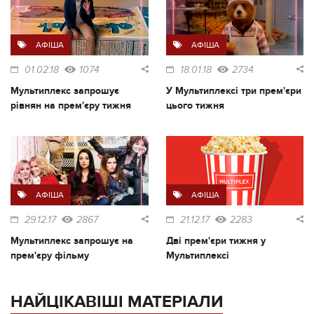
АФІША
АФІША
01.02.18
1074
18.01.18
2734
Мультиплекс запрошує
У Мультиплексі три прем'єри
рівнян на прем'єру тижня
цього тижня
АФІША
АФІША
29.12.17
2867
21.12.17
2283
Мультиплекс запрошує на
Дві прем'єри тижня у
прем'єру фільму
Мультиплексі
НАЙЦІКАВІШІ МАТЕРІАЛИ