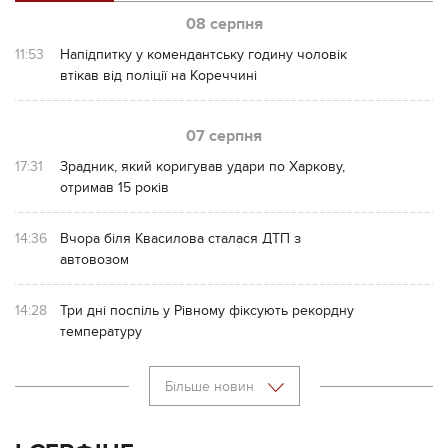
08 серпня
11:53
Напідпитку у комендантську годину чоловік
втікав від поліції на Кореччині
07 серпня
17:31
Зрадник, який коригував удари по Харкову,
отримав 15 років
14:36
Вчора біля Квасилова сталася ДТП з
автовозом
14:28
Три дні поспіль у Рівному фіксують рекордну
температуру
Більше новин