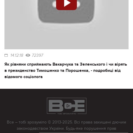
14.12.18
72397
Як рівняни сприймають Вакарчука та Зеленського і чи вірять
в президенство Тимошенко та Порошенка, - подробиці від
відомого соціолога
Все – тобі зрозуміло © 2013-2025. Всі права захищені діючим
законодавством України. Будь-яке порушення прав