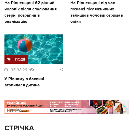
На Рівненщині 62-річний
На Рівненщині під час
чоловік після спалювання
пожежі післяжнивних
стерні потрапив в
залишків чоловік отримав
реанімацію
опіки
ПОДІЇ
05.08.26
У Рівному в басейні
втопилася дитина
СТРІЧКА