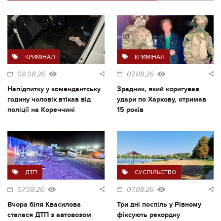
КРИМІНАЛ
КРИМІНАЛ
08.08.26
07.08.26
Напідпитку у комендантську
Зрадник, який коригував
годину чоловік втікав від
удари по Харкову, отримав
поліції на Кореччині
15 років
ДТП
СУСПІЛЬСТВО
07.08.26
07.08.26
Вчора біля Квасилова
Три дні поспіль у Рівному
сталася ДТП з автовозом
фіксують рекордну