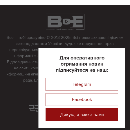
Все – тобі зрозуміло © 2013-2025. Всі права захищені діючим
законодавством України. Будь-яке порушення прав
переслідується в судовому порядку. Будь-яке відтворення
інформації з сайту тільки з письмово дозволу редакції.
Для оперативного
Відповідальність за достовірність усіх матеріалів, розміщених
отримання новин
на сайті, крім матеріалів, які містять посилання на інші
підписуйтеся на наш:
інформаційні агентства або інтернет-видання, несе редакційна
рада. Електронна пошта:
vserivne@gmail.com
Telegram
Реклама на сайті
Facebook
Розроблений та підтримується
в
компанії 32х32
Дякую, я вже з вами