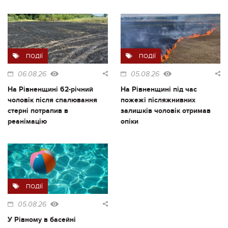
ПОДІЇ
ПОДІЇ
06.08.26
05.08.26
На Рівненщині 62-річний
На Рівненщині під час
чоловік після спалювання
пожежі післяжнивних
стерні потрапив в
залишків чоловік отримав
реанімацію
опіки
ПОДІЇ
05.08.26
У Рівному в басейні