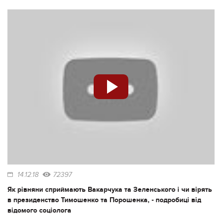
14.12.18
72397
Як рівняни сприймають Вакарчука та Зеленського і чи вірять
в президенство Тимошенко та Порошенка, - подробиці від
відомого соціолога