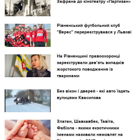
Зафрана до кінотеатру «Партизан»
Рівненський футбольний клуб
"Верес" перереєструвався у Львові
На Рівненщині правоохоронці
зареєстрували дев’ять випадків
жорстокого поводження із
тваринами
Без вікон і дверей - які авто їздять
вулицями Квасилова
Златан, Шавкавбек, Тавіта,
Фабіола - якими екзотичними
іменами називали немовлят на