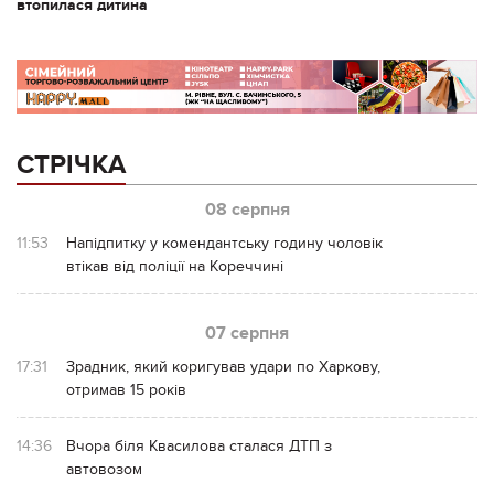
втопилася дитина
СТРІЧКА
08 серпня
11:53
Напідпитку у комендантську годину чоловік
втікав від поліції на Кореччині
07 серпня
17:31
Зрадник, який коригував удари по Харкову,
отримав 15 років
14:36
Вчора біля Квасилова сталася ДТП з
автовозом