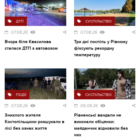
ДТП
СУСПІЛЬСТВО
07.08.26
07.08.26
Вчора біля Квасилова
Три дні поспіль у Рівному
сталася ДТП з автовозом
фіксують рекордну
температуру
ПОДІЇ
СУСПІЛЬСТВО
07.08.26
06.08.26
Зниклого жителя
Рівненські вандали не
Костопільщини розшукали в
виконали обіцянки:
лісі без ознак життя
майданчик відновили без
них