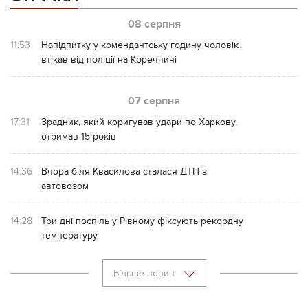
08 серпня
11:53
Напідпитку у комендантську годину чоловік
втікав від поліції на Кореччині
07 серпня
17:31
Зрадник, який коригував удари по Харкову,
отримав 15 років
14:36
Вчора біля Квасилова сталася ДТП з
автовозом
14:28
Три дні поспіль у Рівному фіксують рекордну
температуру
Більше новин