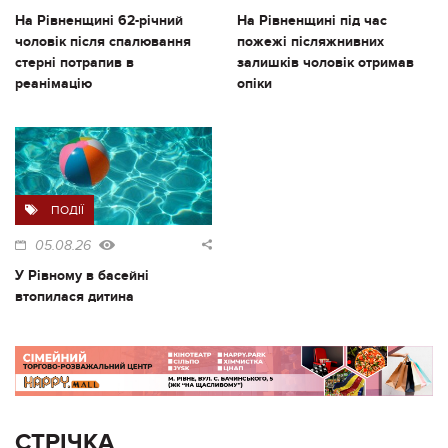
На Рівненщині 62-річний
На Рівненщині під час
чоловік після спалювання
пожежі післяжнивних
стерні потрапив в
залишків чоловік отримав
реанімацію
опіки
ПОДІЇ
05.08.26
У Рівному в басейні
втопилася дитина
СТРІЧКА