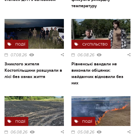
температуру
ПОДІЇ
СУСПІЛЬСТВО
07.08.26
06.08.26
Зниклого жителя
Рівненські вандали не
Костопільщини розшукали в
виконали обіцянки:
лісі без ознак життя
майданчик відновили без
них
ПОДІЇ
ПОДІЇ
06.08.26
05.08.26