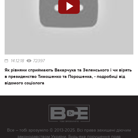
14.12.18
72397
Як рівняни сприймають Вакарчука та Зеленського і чи вірять
в президенство Тимошенко та Порошенка, - подробиці від
відомого соціолога
Все – тобі зрозуміло © 2013-2025. Всі права захищені діючим
законодавством України. Будь-яке порушення прав