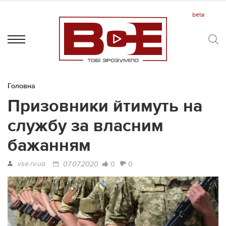
Головна
Призовники йтимуть на
службу за власним
бажанням
vse.rv.ua
0
0
07.07.2020