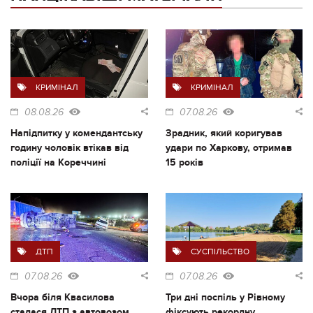
КРИМІНАЛ
КРИМІНАЛ
08.08.26
07.08.26
Напідпитку у комендантську
Зрадник, який коригував
годину чоловік втікав від
удари по Харкову, отримав
поліції на Кореччині
15 років
ДТП
СУСПІЛЬСТВО
07.08.26
07.08.26
Вчора біля Квасилова
Три дні поспіль у Рівному
сталася ДТП з автовозом
фіксують рекордну