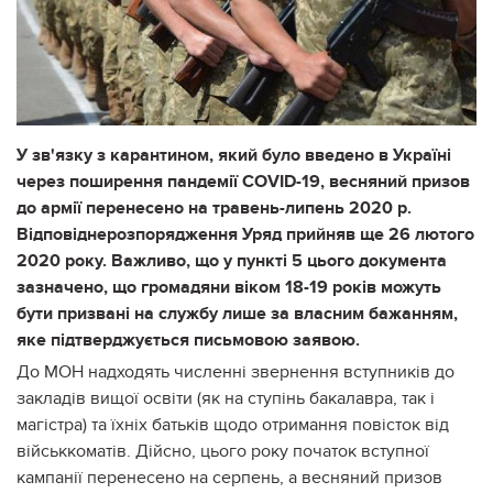
У зв'язку з карантином, який було введено в Україні
через поширення пандемії COVID-19, весняний призов
до армії перенесено на травень-липень 2020 р.
Відповіднерозпорядження Уряд прийняв ще 26 лютого
2020 року. Важливо, що у пункті 5 цього документа
зазначено, що громадяни віком 18-19 років можуть
бути призвані на службу лише за власним бажанням,
яке підтверджується письмовою заявою.
До МОН надходять численні звернення вступників до
закладів вищої освіти (як на ступінь бакалавра, так і
магістра) та їхніх батьків щодо отримання повісток від
військкоматів. Дійсно, цього року початок вступної
кампанії перенесено на серпень, а весняний призов