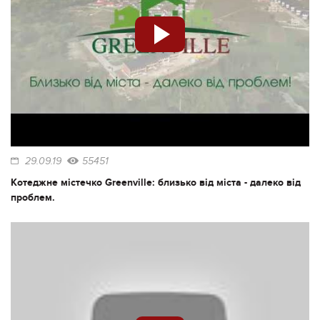
29.09.19
55451
Котеджне містечко Greenville: близько від міста - далеко від
проблем.