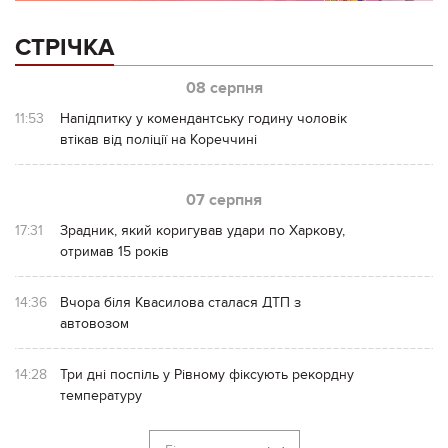
СТРІЧКА
08 серпня
11:53
Напідпитку у комендантську годину чоловік
втікав від поліції на Кореччині
07 серпня
17:31
Зрадник, який коригував удари по Харкову,
отримав 15 років
14:36
Вчора біля Квасилова сталася ДТП з
автовозом
14:28
Три дні поспіль у Рівному фіксують рекордну
температуру