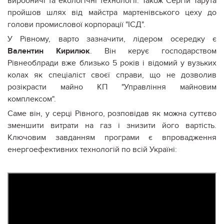
виробничі та екологічні технології. Також Сергій Тарута
пройшов шлях від майстра мартенівського цеху до
голови промислової корпорації "ІСД".
У Рівному, варто зазначити, лідером осередку є
Валентин Кирилюк
. Він керує господарством
Рівнеоблради вже близько 5 років і відомий у вузьких
колах як спеціаліст своєї справи, що не дозволив
розікрасти майно КП "Управління майновим
комплексом".
Саме він, у серці Рівного, розповідав як можна суттєво
зменшити витрати на газ і знизити його вартість.
Ключовим завданням програми є впровадження
енергоефективних технологій по всій Україні: