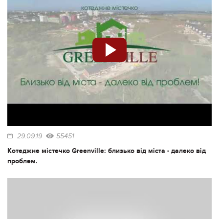
29.09.19
55451
Котеджне містечко Greenville: близько від міста - далеко від
проблем.