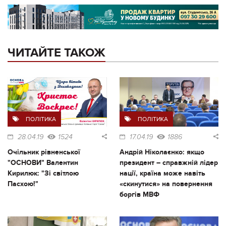
ЧИТАЙТЕ ТАКОЖ
ПОЛІТИКА
ПОЛІТИКА
28.04.19
1524
17.04.19
1886
Очільник рівненської
Андрій Ніколаєнко: якщо
"ОСНОВИ" Валентин
президент – справжній лідер
Кирилюк: "Зі світлою
нації, країна може навіть
Пасхою!"
«скинутися» на повернення
боргів МВФ