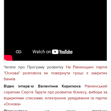
Читати про Програму розвитку
На Рівненщині партія
"Основа" розповіла як повернути гроші з закритих
банків
Відео інтерв`ю
Валентина Кирилюка
Рівненський
соратник Сергія Тарути про розвиток бізнесу, вибори за
відкритими списками, електронне урядування та партію
«Основа»