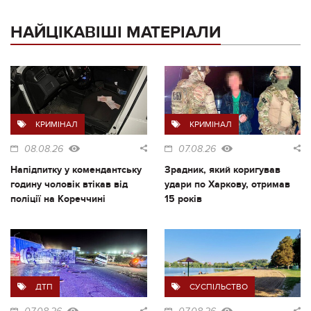
НАЙЦІКАВІШІ МАТЕРІАЛИ
КРИМІНАЛ
КРИМІНАЛ
08.08.26
07.08.26
Напідпитку у комендантську
Зрадник, який коригував
годину чоловік втікав від
удари по Харкову, отримав
поліції на Кореччині
15 років
ДТП
СУСПІЛЬСТВО