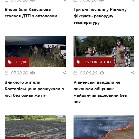
07.08.26
07.08.26
Вчора біля Квасилова
Три дні поспіль у Рівному
сталася ДТП з автовозом
фіксують рекордну
температуру
ПОДІЇ
СУСПІЛЬСТВО
07.08.26
06.08.26
Зниклого жителя
Рівненські вандали не
Костопільщини розшукали в
виконали обіцянки:
лісі без ознак життя
майданчик відновили без
них