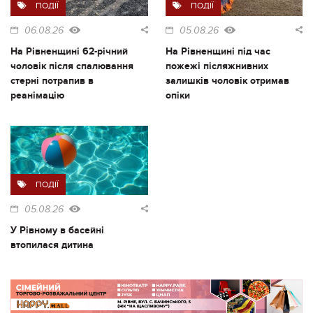
ПОДІЇ
ПОДІЇ
06.08.26
05.08.26
На Рівненщині 62-річний
На Рівненщині під час
чоловік після спалювання
пожежі післяжнивних
стерні потрапив в
залишків чоловік отримав
реанімацію
опіки
ПОДІЇ
05.08.26
У Рівному в басейні
втопилася дитина