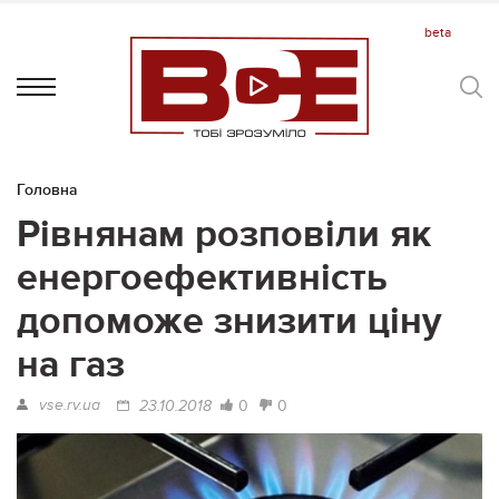
Головна
Рівнянам розповіли як
енергоефективність
допоможе знизити ціну
на газ
vse.rv.ua
0
0
23.10.2018