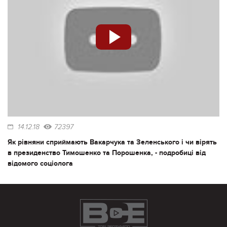
14.12.18
72397
Як рівняни сприймають Вакарчука та Зеленського і чи вірять
в президенство Тимошенко та Порошенка, - подробиці від
відомого соціолога