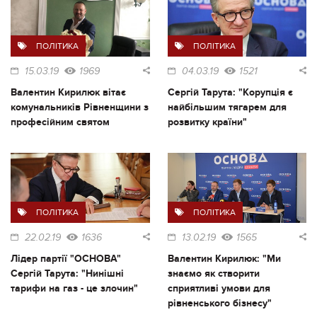
ПОЛІТИКА
ПОЛІТИКА
15.03.19
1969
04.03.19
1521
Валентин Кирилюк вітає
Сергій Тарута: "Корупція є
комунальників Рівненщини з
найбільшим тягарем для
професійним святом
розвитку країни"
ПОЛІТИКА
ПОЛІТИКА
22.02.19
1636
13.02.19
1565
Лідер партії "ОСНОВА"
Валентин Кирилюк: "Ми
Сергій Тарута: "Нинішні
знаємо як створити
тарифи на газ - це злочин"
сприятливі умови для
рівненського бізнесу"