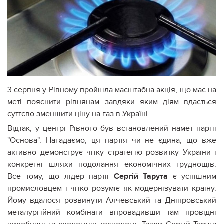
3 серпня у Рівному пройшла масштабна акція, що має на
меті пояснити рівнянам завдяки яким діям вдасться
суттєво зменшити ціну на газ в Україні.
Відтак, у центрі Рівного був встановлений намет партії
"Основа". Нагадаємо, ця партія чи не єдина, що вже
активно демонструє чітку стратегію розвитку України і
конкретні шляхи подолання економічних труднощів.
Все тому, що лідер партії
Сергій Тарута
є успішним
промисловцем і чітко розуміє як модернізувати країну.
Йому вдалося розвинути Алчевський та Дніпровський
металургійний комбінати впровадивши там провідні