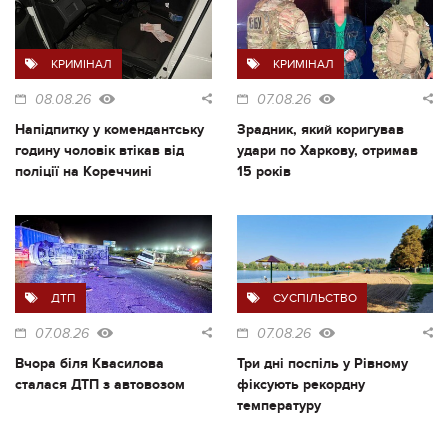
КРИМІНАЛ
КРИМІНАЛ
08.08.26
07.08.26
Напідпитку у комендантську
Зрадник, який коригував
годину чоловік втікав від
удари по Харкову, отримав
поліції на Кореччині
15 років
ДТП
СУСПІЛЬСТВО
07.08.26
07.08.26
Вчора біля Квасилова
Три дні поспіль у Рівному
сталася ДТП з автовозом
фіксують рекордну
температуру