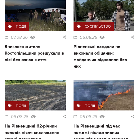
ПОДІЇ
СУСПІЛЬСТВО
07.08.26
06.08.26
Зниклого жителя
Рівненські вандали не
Костопільщини розшукали в
виконали обіцянки:
лісі без ознак життя
майданчик відновили без
них
ПОДІЇ
ПОДІЇ
06.08.26
05.08.26
На Рівненщині 62-річний
На Рівненщині під час
чоловік після спалювання
пожежі післяжнивних