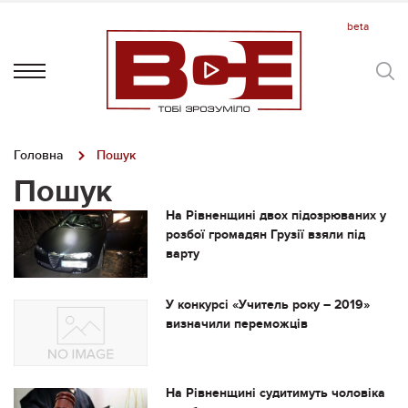
Головна
Пошук
Пошук
На Рівненщині двох підозрюваних у
розбої громадян Грузії взяли під
варту
У конкурсі «Учитель року – 2019»
визначили переможців
На Рівненщині судитимуть чоловіка