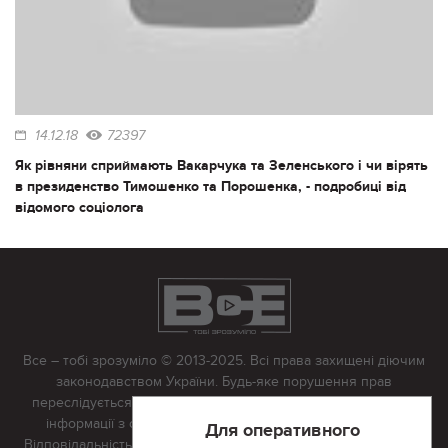
14.12.18
72397
Як рівняни сприймають Вакарчука та Зеленського і чи вірять
в президенство Тимошенко та Порошенка, - подробиці від
відомого соціолога
Все – тобі зрозуміло © 2013-2025. Всі права захищені діючим
законодавством України. Будь-яке порушення прав
переслідується в судовому порядку. Будь-яке відтворення
інформації з сайту тільки з письмово дозволу редакції.
Для оперативного
Відповідальність за достовірність усіх матеріалів, розміщених