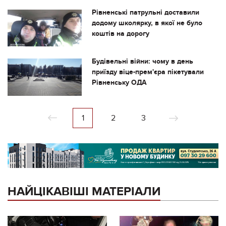
Рівненські патрульні доставили
додому школярку, в якої не було
коштів на дорогу
Будівельні війни: чому в день
приїзду віце-прем'єра пікетували
Рівненську ОДА
1
2
3
НАЙЦІКАВІШІ МАТЕРІАЛИ