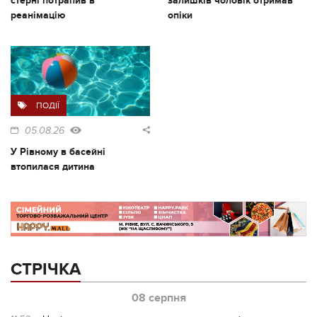
стерні потрапив в
залишків чоловік отримав
реанімацію
опіки
ПОДІЇ
05.08.26
У Рівному в басейні
втопилася дитина
СТРІЧКА
08 серпня