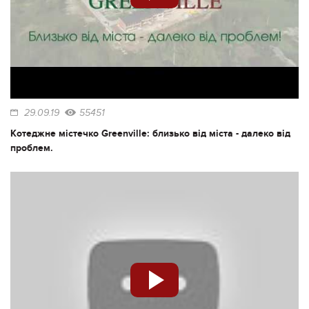
29.09.19
55451
Котеджне містечко Greenville: близько від міста - далеко від
проблем.