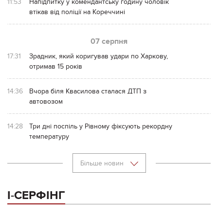
11:53
Напідпитку у комендантську годину чоловік
втікав від поліції на Кореччині
07 серпня
17:31
Зрадник, який коригував удари по Харкову,
отримав 15 років
14:36
Вчора біля Квасилова сталася ДТП з
автовозом
14:28
Три дні поспіль у Рівному фіксують рекордну
температуру
Більше новин
І-СЕРФІНГ