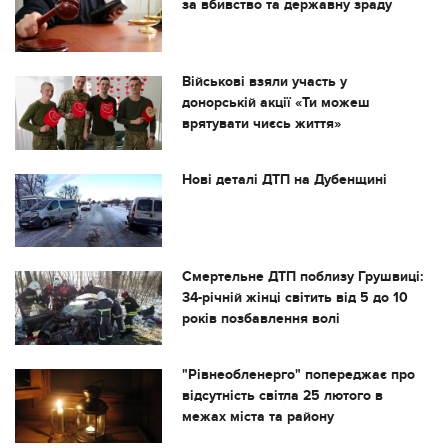
за вбивство та державну зраду
Військові взяли участь у
донорській акції «Ти можеш
врятувати чиєсь життя»
Нові деталі ДТП на Дубенщині
Смертельне ДТП поблизу Грушвиці:
34-річній жінці світить від 5 до 10
років позбавлення волі
"Рівнеобленерго" попереджає про
відсутність світла 25 лютого в
межах міста та району