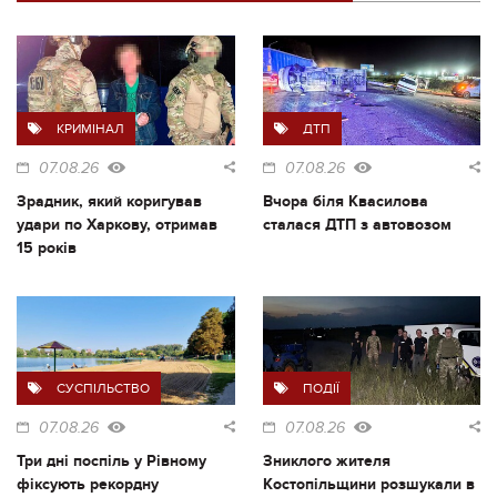
КРИМІНАЛ
ДТП
07.08.26
07.08.26
Зрадник, який коригував
Вчора біля Квасилова
удари по Харкову, отримав
сталася ДТП з автовозом
15 років
СУСПІЛЬСТВО
ПОДІЇ
07.08.26
07.08.26
Три дні поспіль у Рівному
Зниклого жителя
фіксують рекордну
Костопільщини розшукали в