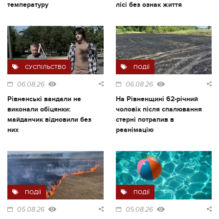
температуру
лісі без ознак життя
СУСПІЛЬСТВО
ПОДІЇ
06.08.26
06.08.26
Рівненські вандали не
На Рівненщині 62-річний
виконали обіцянки:
чоловік після спалювання
майданчик відновили без
стерні потрапив в
них
реанімацію
ПОДІЇ
ПОДІЇ
05.08.26
05.08.26