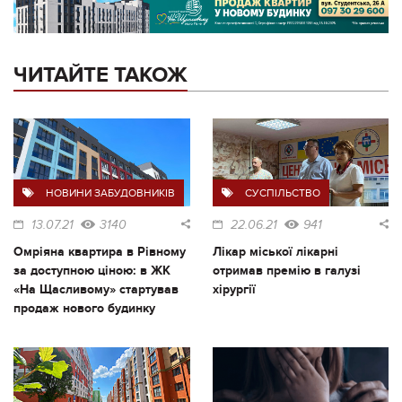
ЧИТАЙТЕ ТАКОЖ
НОВИНИ ЗАБУДОВНИКІВ
СУСПІЛЬСТВО
13.07.21
3140
22.06.21
941
Омріяна квартира в Рівному
Лікар міської лікарні
за доступною ціною: в ЖК
отримав премію в галузі
«На Щасливому» стартував
хірургії
продаж нового будинку