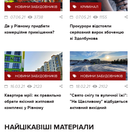
НОВИНИ ЗАБУДОВНИКІВ
КРИМІНАЛ
07.06.21
3738
07.05.21
1155
Де у Рівному придбати
Прокурори відстояли
комерційне приміщення?
серйозний вирок збоченцю
зі Здолбунова
НОВИНИ ЗАБУДОВНИКІВ
НОВИНИ ЗАБУДОВНИКІВ
16.03.21
2123
18.02.21
2102
Квартира мрії: як правильно
"Свято снігу та вуличної їжі":
обрати якісний житловий
"На Щасливому" відбудеться
комплекс у Рівному
активний вихідний
НАЙЦІКАВІШІ МАТЕРІАЛИ