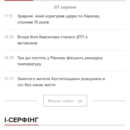
07 серпня
17:31
Зрадник, який коригував удари по Харкову,
отримав 15 років
14:36
Вчора біля Квасилова сталася ДТП з
автовозом
14:28
Три дні поспіль у Рівному фіксують рекордну
температуру
10:37
Зниклого жителя Костопільщини розшукали в
лісі без ознак життя
Більше новин
І-СЕРФІНГ