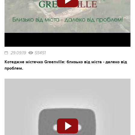
29.09.19
55451
Котеджне містечко Greenville: близько від міста - далеко від
проблем.