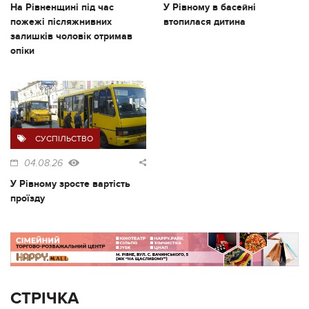
На Рівненщині під час
У Рівному в басейні
пожежі післяжнивних
втопилася дитина
залишків чоловік отримав
опіки
СУСПІЛЬСТВО
04.08.26
У Рівному зросте вартість
проїзду
СТРІЧКА