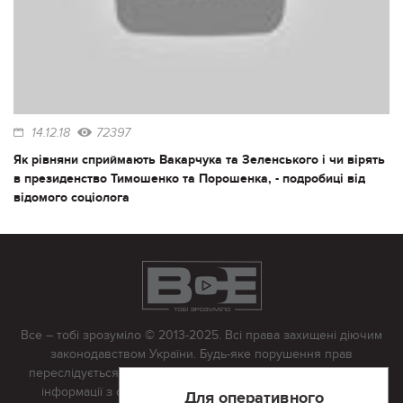
14.12.18
72397
Як рівняни сприймають Вакарчука та Зеленського і чи вірять
в президенство Тимошенко та Порошенка, - подробиці від
відомого соціолога
Все – тобі зрозуміло © 2013-2025. Всі права захищені діючим
законодавством України. Будь-яке порушення прав
переслідується в судовому порядку. Будь-яке відтворення
інформації з сайту тільки з письмово дозволу редакції.
Для оперативного