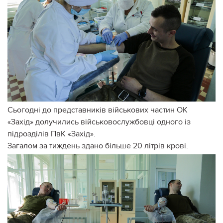
Сьогодні до представників військових частин ОК
«Захід» долучились військовослужбовці одного із
підрозділів ПвК «Захід».
Загалом за тиждень здано більше 20 літрів крові.