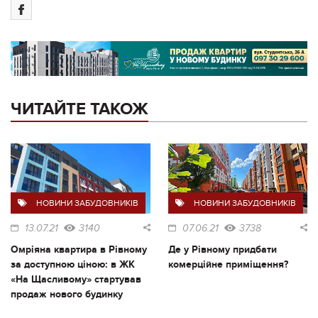
ЧИТАЙТЕ ТАКОЖ
НОВИНИ ЗАБУДОВНИКІВ
НОВИНИ ЗАБУДОВНИКІВ
13.07.21
3140
07.06.21
3738
Омріяна квартира в Рівному
Де у Рівному придбати
за доступною ціною: в ЖК
комерційне приміщення?
«На Щасливому» стартував
продаж нового будинку