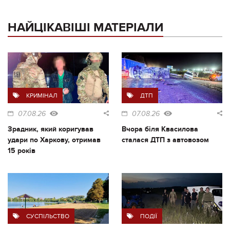
НАЙЦІКАВІШІ МАТЕРІАЛИ
КРИМІНАЛ
ДТП
07.08.26
07.08.26
Зрадник, який коригував
Вчора біля Квасилова
удари по Харкову, отримав
сталася ДТП з автовозом
15 років
СУСПІЛЬСТВО
ПОДІЇ