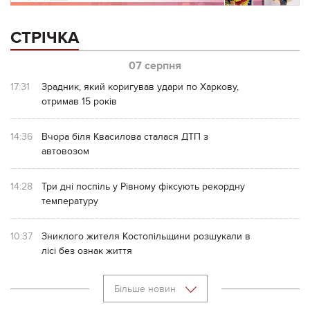
СТРІЧКА
07 серпня
17:31
Зрадник, який коригував удари по Харкову,
отримав 15 років
14:36
Вчора біля Квасилова сталася ДТП з
автовозом
14:28
Три дні поспіль у Рівному фіксують рекордну
температуру
10:37
Зниклого жителя Костопільщини розшукали в
лісі без ознак життя
Більше новин