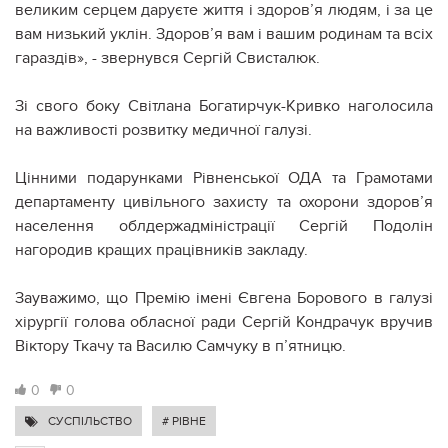
великим серцем даруєте життя і здоров’я людям, і за це
вам низький уклін. Здоров’я вам і вашим родинам та всіх
гараздів», - звернувся Сергій Свисталюк.
Зі свого боку Світлана Богатирчук-Кривко наголосила
на важливості розвитку медичної галузі.
Цінними подарунками Рівненської ОДА та Грамотами
департаменту цивільного захисту та охорони здоров’я
населення облдержадміністрації Сергій Подолін
нагородив кращих працівників закладу.
Зауважимо, що Премію імені Євгена Борового в галузі
хірургії голова обласної ради Сергій Кондрачук вручив
Віктору Ткачу та Василю Самчуку в п’ятницю.
0
0
СУСПІЛЬСТВО
# РІВНЕ