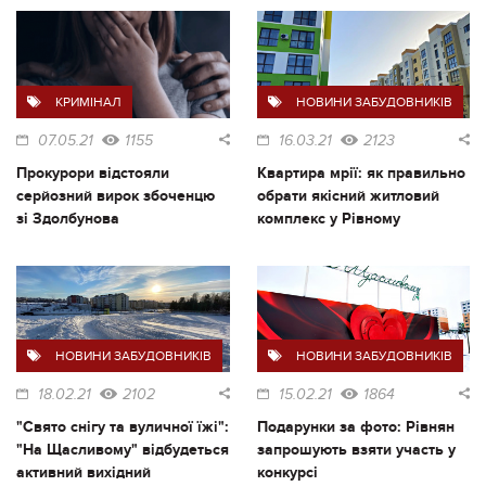
КРИМІНАЛ
НОВИНИ ЗАБУДОВНИКІВ
07.05.21
1155
16.03.21
2123
Прокурори відстояли
Квартира мрії: як правильно
серйозний вирок збоченцю
обрати якісний житловий
зі Здолбунова
комплекс у Рівному
НОВИНИ ЗАБУДОВНИКІВ
НОВИНИ ЗАБУДОВНИКІВ
18.02.21
2102
15.02.21
1864
"Свято снігу та вуличної їжі":
Подарунки за фото: Рівнян
"На Щасливому" відбудеться
запрошують взяти участь у
активний вихідний
конкурсі