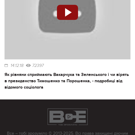
14.12.18
72397
Як рівняни сприймають Вакарчука та Зеленського і чи вірять
в президенство Тимошенко та Порошенка, - подробиці від
відомого соціолога
Все – тобі зрозуміло © 2013-2025. Всі права захищені діючим