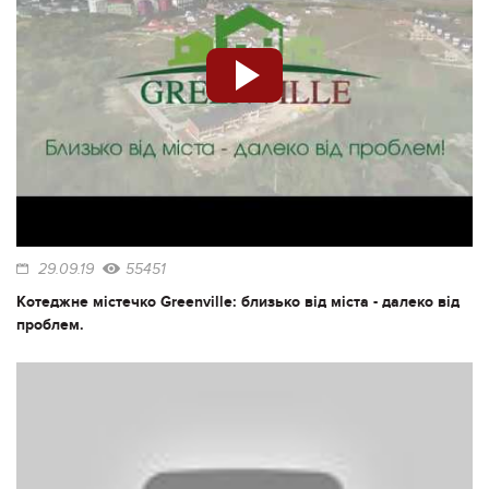
29.09.19
55451
Котеджне містечко Greenville: близько від міста - далеко від
проблем.