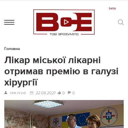
Головна
Лікар міської лікарні
отримав премію в галузі
хірургії
vse.rv.ua
0
0
22.06.2021