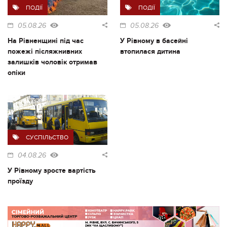
ПОДІЇ
ПОДІЇ
05.08.26
05.08.26
На Рівненщині під час
У Рівному в басейні
пожежі післяжнивних
втопилася дитина
залишків чоловік отримав
опіки
СУСПІЛЬСТВО
04.08.26
У Рівному зросте вартість
проїзду