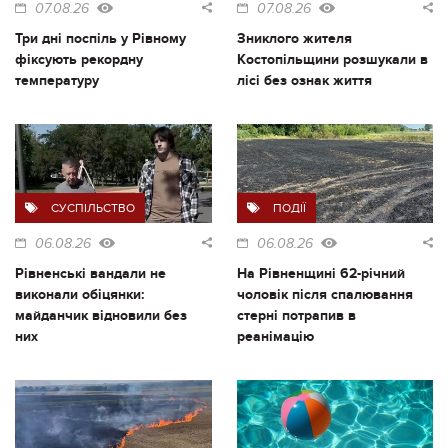
07.08.26
07.08.26
Три дні поспіль у Рівному
Зниклого жителя
фіксують рекордну
Костопільщини розшукали в
температуру
лісі без ознак життя
СУСПІЛЬСТВО
ПОДІЇ
06.08.26
06.08.26
Рівненські вандали не
На Рівненщині 62-річний
виконали обіцянки:
чоловік після спалювання
майданчик відновили без
стерні потрапив в
них
реанімацію