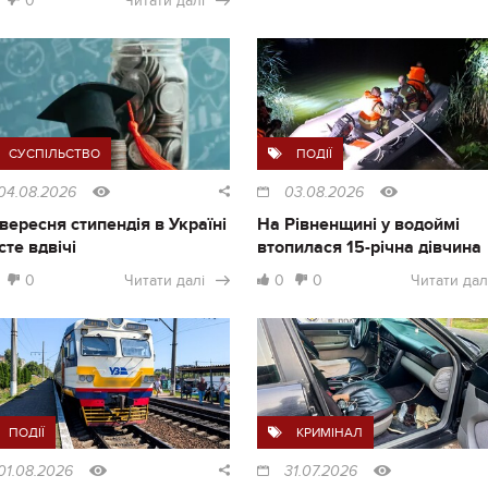
0
Читати далі
СУСПІЛЬСТВО
ПОДІЇ
04.08.2026
03.08.2026
1 вересня стипендія в Україні
На Рівненщині у водоймі
сте вдвічі
втопилася 15-річна дівчина
0
Читати далі
0
0
Читати дал
ПОДІЇ
КРИМІНАЛ
01.08.2026
31.07.2026