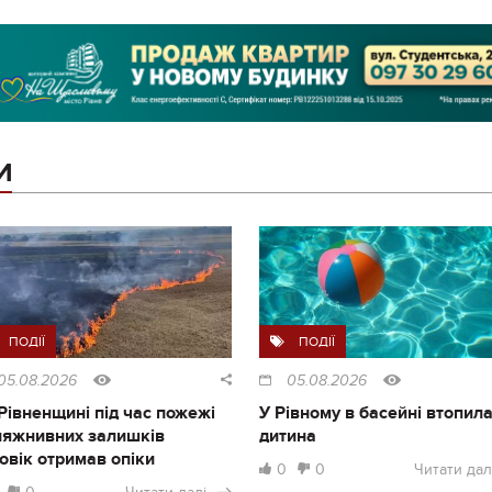
И
ПОДІЇ
ПОДІЇ
05.08.2026
05.08.2026
Рівненщині під час пожежі
У Рівному в басейні втопил
ляжнивних залишків
дитина
овік отримав опіки
0
0
Читати дал