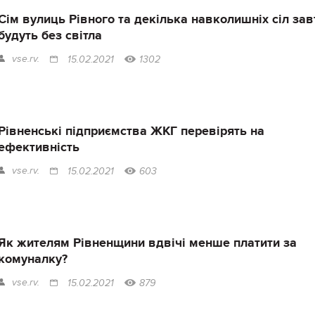
Сім вулиць Рівного та декілька навколишніх сіл зав
будуть без світла
vse.rv.
15.02.2021
1302
Рівненські підприємства ЖКГ перевірять на
ефективність
vse.rv.
15.02.2021
603
Як жителям Рівненщини вдвічі менше платити за
комуналку?
vse.rv.
15.02.2021
879