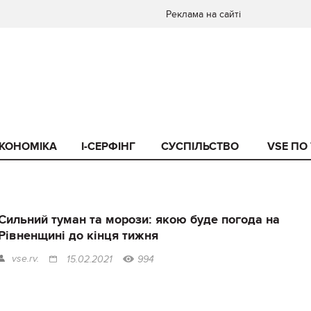
Реклама на сайті
КОНОМІКА
I-СЕРФІНГ
СУСПІЛЬСТВО
VSE ПО
Сильний туман та морози: якою буде погода на
Рівненщині до кінця тижня
vse.rv.
15.02.2021
994