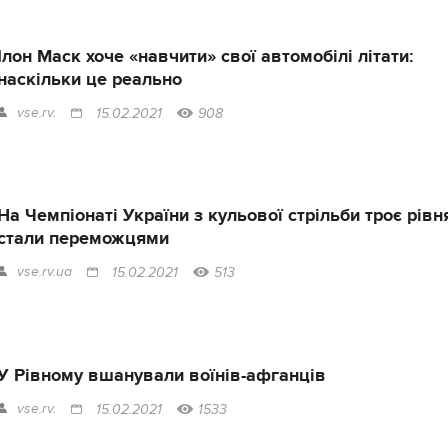
Ілон Маск хоче «навчити» свої автомобілі літати:
наскільки це реально
vse.rv.
15.02.2021
908
На Чемпіонаті України з кульової стрільби троє рівн
стали переможцями
vse.rv.ua
15.02.2021
513
У Рівному вшанували воїнів-афганців
vse.rv.
15.02.2021
1533