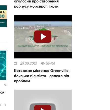
оголосив про створення
корпусу морської піхоти
29.09.2019
55451
Котеджне містечко Greenville:
близько від міста - далеко від
проблем.
ася
і