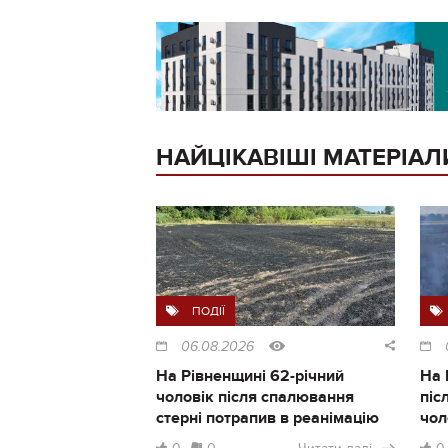
НАЙЦІКАВІШІ МАТЕРІАЛ
ПОДІЇ
06.08.2026
На Рівненщині 62-річний
На 
чоловік після спалювання
піс
стерні потрапив в реанімацію
чол