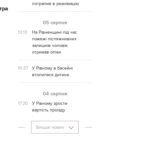
потрапив в реанімацію
тра
05 серпня
13:13
На Рівненщині під час
пожежі післяжнивних
залишків чоловік
отримав опіки
10:37
У Рівному в басейні
втопилася дитина
04 серпня
17:20
У Рівному зросте
вартість проїзду
Більше новин