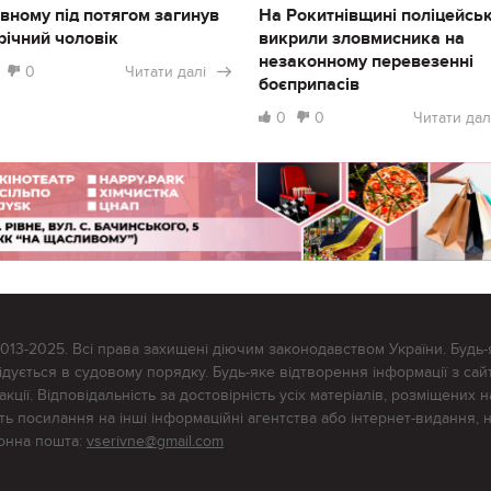
івному під потягом загинув
На Рокитнівщині поліцейськ
річний чоловік
викрили зловмисника на
незаконному перевезенні
0
Читати далі
боєприпасів
0
0
Читати дал
2013-2025. Всі права захищені діючим законодавством України. Будь-
ується в судовому порядку. Будь-яке відтворення інформації з сайт
ції. Відповідальність за достовірність усіх матеріалів, розміщених на
тять посилання на інші інформаційні агентства або інтернет-видання, 
ронна пошта:
vserivne@gmail.com