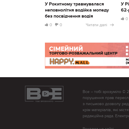
У Рокитному травмувалася
У Р
неповнолітня водійка мопеду
62-
без посвідчення водія
0
0
0
Читати далі
Все – тобі зрозуміло © 
порушення прав переслід
з письмово дозволу редак
крім матеріалів, які міс
редакційна рада. Елект
Реклама на сайті