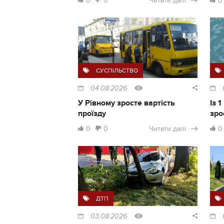
0
0
Читати далі
0
СУСПІЛЬСТВО
04.08.2026
У Рівному зросте вартість
Із 
проїзду
зро
0
0
Читати далі
0
ДТП
03.08.2026