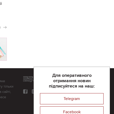
і
і
Для оперативного
Розроблений та підтримується
отримання новин
яке
в
компанії 32х32
підписуйтеся на наш:
у тільки
 сайті,
несе
Telegram
Facebook