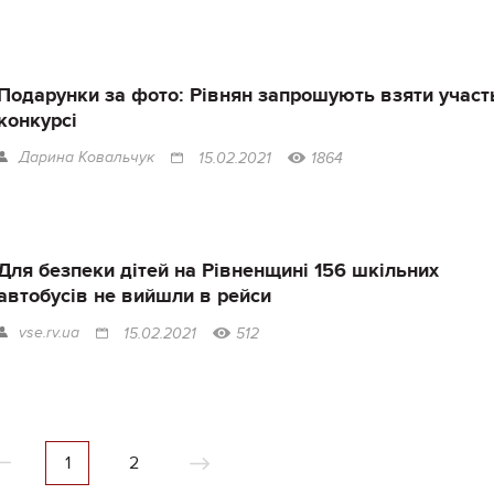
Подарунки за фото: Рівнян запрошують взяти участ
конкурсі
Дарина Ковальчук
15.02.2021
1864
Для безпеки дітей на Рівненщині 156 шкільних
автобусів не вийшли в рейси
vse.rv.ua
15.02.2021
512
1
2