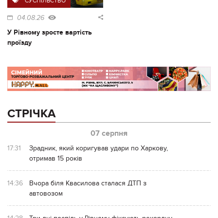
СУСПІЛЬСТВО
04.08.26
У Рівному зросте вартість
проїзду
СТРІЧКА
07 серпня
17:31
Зрадник, який коригував удари по Харкову,
отримав 15 років
14:36
Вчора біля Квасилова сталася ДТП з
автовозом