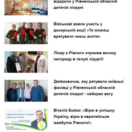
відкрили у Рівненській обласній
дитячій лікарні
Військові взяли участь у
донорській акції «Ти можеш
врятувати чиєсь життя»
Лікар з Рівного отримав високу
нагороду в галузі хірургії
Дюймовочка, яку рятували київські
фахівці у Рівненській обласній
дитячій лікарні - набирає вагу
Віталій Бойко: «Вірю в успішну
Україну, вірю в європейське
майбутнє Рівного!»