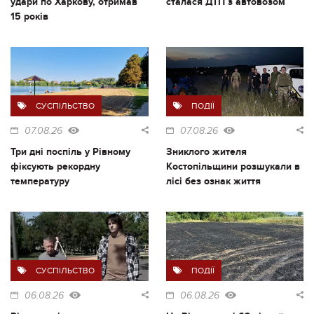
удари по Харкову, отримав
сталася ДТП з автовозом
15 років
СУСПІЛЬСТВО
ПОДІЇ
07.08.26
07.08.26
Три дні поспіль у Рівному
Зниклого жителя
фіксують рекордну
Костопільщини розшукали в
температуру
лісі без ознак життя
СУСПІЛЬСТВО
ПОДІЇ
06.08.26
06.08.26