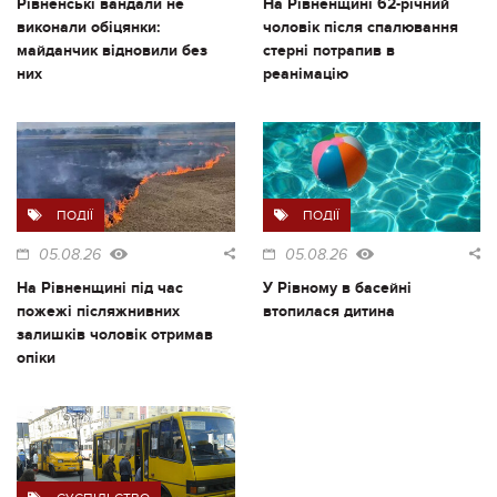
Рівненські вандали не
На Рівненщині 62-річний
виконали обіцянки:
чоловік після спалювання
майданчик відновили без
стерні потрапив в
них
реанімацію
ПОДІЇ
ПОДІЇ
05.08.26
05.08.26
На Рівненщині під час
У Рівному в басейні
пожежі післяжнивних
втопилася дитина
залишків чоловік отримав
опіки