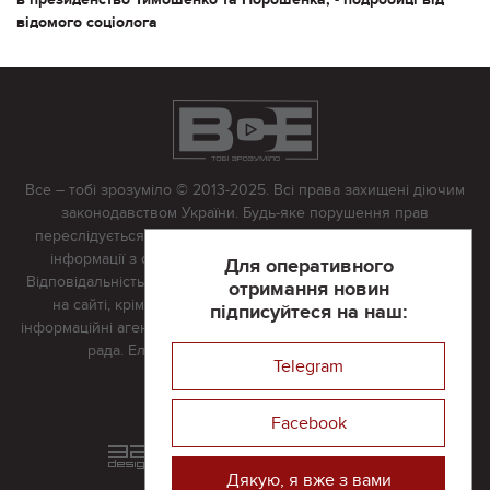
відомого соціолога
Все – тобі зрозуміло © 2013-2025. Всі права захищені діючим
законодавством України. Будь-яке порушення прав
переслідується в судовому порядку. Будь-яке відтворення
інформації з сайту тільки з письмово дозволу редакції.
Для оперативного
Відповідальність за достовірність усіх матеріалів, розміщених
отримання новин
на сайті, крім матеріалів, які містять посилання на інші
підписуйтеся на наш:
інформаційні агентства або інтернет-видання, несе редакційна
рада. Електронна пошта:
vserivne@gmail.com
Telegram
Реклама на сайті
Facebook
Розроблений та підтримується
в
компанії 32х32
Дякую, я вже з вами