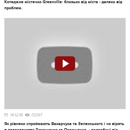
Котеджне містечко Greenville: близько від міста - далеко від
проблем.
14.12.18
72397
Як рівняни сприймають Вакарчука та Зеленського і чи вірять
в президенство Тимошенко та Порошенка, - подробиці від