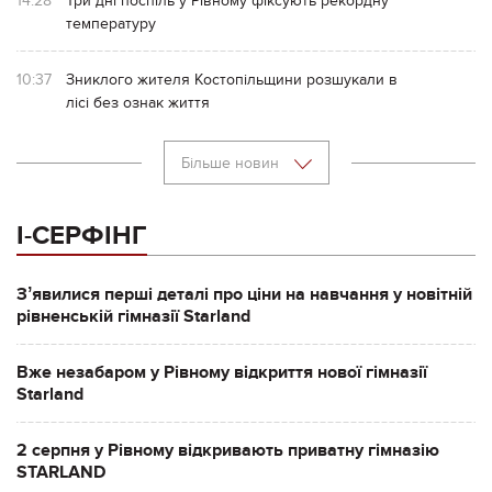
14:28
Три дні поспіль у Рівному фіксують рекордну
температуру
10:37
Зниклого жителя Костопільщини розшукали в
лісі без ознак життя
Більше новин
І-СЕРФІНГ
Зʼявилися перші деталі про ціни на навчання у новітній
рівненській гімназії Starland
Вже незабаром у Рівному відкриття нової гімназії
Starland
2 серпня у Рівному відкривають приватну гімназію
STARLAND