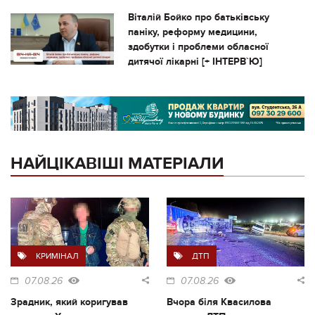
Віталій Бойко про батьківську
паніку, реформу медицини,
здобутки і проблеми обласної
дитячої лікарні [+ ІНТЕРВ`Ю]
НАЙЦІКАВІШІ МАТЕРІАЛИ
КРИМІНАЛ
ДТП
07.08.26
07.08.26
Зрадник, який коригував
Вчора біля Квасилова