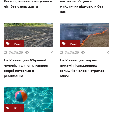
Костопільщини розшукали в
виконали обіцянки:
лісі без ознак життя
майданчик відновили без
них
ПОДІЇ
ПОДІЇ
06.08.26
05.08.26
На Рівненщині 62-річний
На Рівненщині під час
чоловік після спалювання
пожежі післяжнивних
стерні потрапив в
залишків чоловік отримав
реанімацію
опіки
ПОДІЇ