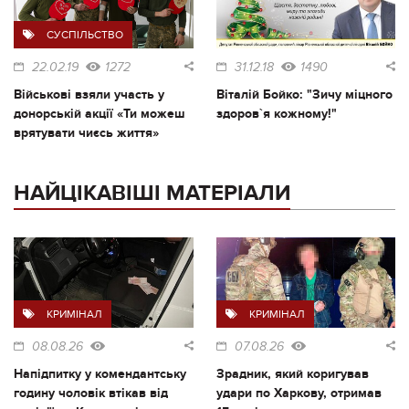
СУСПІЛЬСТВО
22.02.19
1272
31.12.18
1490
Військові взяли участь у
Віталій Бойко: "Зичу міцного
донорській акції «Ти можеш
здоров`я кожному!"
врятувати чиєсь життя»
НАЙЦІКАВІШІ МАТЕРІАЛИ
КРИМІНАЛ
КРИМІНАЛ
08.08.26
07.08.26
Напідпитку у комендантську
Зрадник, який коригував
годину чоловік втікав від
удари по Харкову, отримав