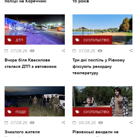
поліції на Кореччині
15 років
ДТП
СУСПІЛЬСТВО
07.08.26
07.08.26
Вчора біля Квасилова
Три дні поспіль у Рівному
сталася ДТП з автовозом
фіксують рекордну
температуру
ПОДІЇ
СУСПІЛЬСТВО
07.08.26
06.08.26
Зниклого жителя
Рівненські вандали не