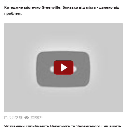
Котеджне містечко Greenville: близько від міста - далеко від
проблем.
14.12.18
72397
Як рівняни сприймають Вакарчука та Зеленського і чи вірять