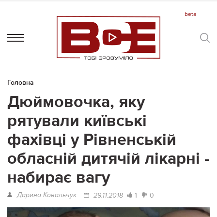
Головна
Дюймовочка, яку
рятували київські
фахівці у Рівненській
обласній дитячій лікарні -
набирає вагу
Дарина Ковальчук
1
0
29.11.2018