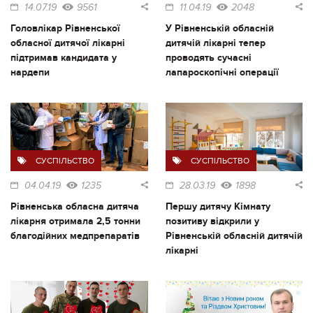
14.07.19
9561
11.04.19
2048
Головлікар Рівненської
У Рівненській обласній
обласної дитячої лікарні
дитячій лікарні тепер
підтримав кандидата у
проводять сучасні
нардепи
лапароскопічні операції
СУСПІЛЬСТВО
СУСПІЛЬСТВО
04.04.19
1235
28.03.19
1898
Рівненська обласна дитяча
Першу дитячу Кімнату
лікарня отримала 2,5 тонни
позитиву відкрили у
благодійних медпрепаратів
Рівненській обласній дитячій
лікарні