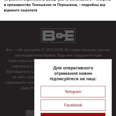
в президенство Тимошенко та Порошенка, - подробиці від
відомого соціолога
Все – тобі зрозуміло © 2013-2025. Всі права захищені діючим
законодавством України. Будь-яке порушення прав
переслідується в судовому порядку. Будь-яке відтворення
інформації з сайту тільки з письмово дозволу редакції.
Для оперативного
Відповідальність за достовірність усіх матеріалів, розміщених
отримання новин
на сайті, крім матеріалів, які містять посилання на інші
підписуйтеся на наш:
інформаційні агентства або інтернет-видання, несе редакційна
рада. Електронна пошта:
vserivne@gmail.com
Telegram
Реклама на сайті
Facebook
Розроблений та підтримується
в
компанії 32х32