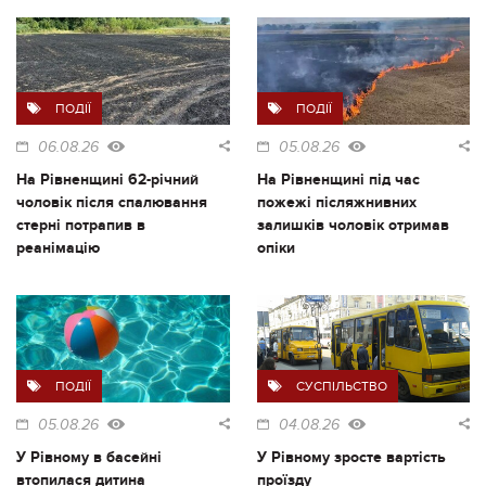
ПОДІЇ
ПОДІЇ
06.08.26
05.08.26
На Рівненщині 62-річний
На Рівненщині під час
чоловік після спалювання
пожежі післяжнивних
стерні потрапив в
залишків чоловік отримав
реанімацію
опіки
ПОДІЇ
СУСПІЛЬСТВО
05.08.26
04.08.26
У Рівному в басейні
У Рівному зросте вартість
втопилася дитина
проїзду