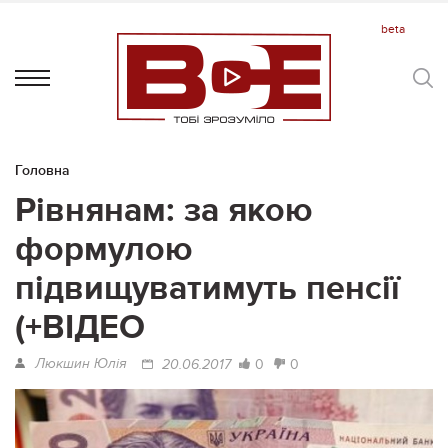
Головна
Рівнянам: за якою
формулою
підвищуватимуть пенсії
(+ВІДЕО
Люкшин Юлія
0
0
20.06.2017