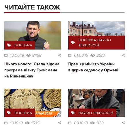
ЧИТАЙТЕ ТАКОЖ
ПОЛІТИКА
,
НАУКА І
ПОЛІТИКА
ТЕХНОЛОГІЇ
13.06.19
8498
01.03.19
2183
Нічого нового: Стала відома
Прем`єр міністр України
програма візиту Гройсмана
відкрив садочок у Оржеві
на Рівненщину
ПОЛІТИКА
НАУКА І ТЕХНОЛОГІЇ
19.10.18
1535
03.10.18
1153