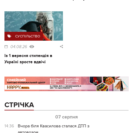
СУСПІЛЬСТВО
04.08.26
Із 1 вересня стипендія в
Україні зросте вдвічі
СТРІЧКА
07 серпня
14:36
Вчора біля Квасилова сталася ДТП з
автовозом