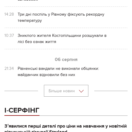
14:28
Три дні поспіль у Рівному фіксують рекордну
температуру
10:37
Зниклого жителя Костопільщини розшукали в
лісі без ознак життя
06 серпня
21:34
Рівненські вандали не виконали обіцянки:
майданчик відновили без них
Більше новин
І-СЕРФІНГ
Зʼявилися перші деталі про ціни на навчання у новітній
рівненській гімназії Starland