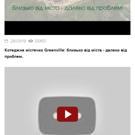
29.09.19
55451
Котеджне містечко Greenville: близько від міста - далеко від
проблем.