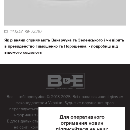
14.12.18
72397
Як рівняни сприймають Вакарчука та Зеленського і чи вірять
в президенство Тимошенко та Порошенка, - подробиці від
відомого соціолога
Все – тобі зрозуміло © 2013-2025. Всі права захищені діючим
законодавством України. Будь-яке порушення прав
переслідується в судовому порядку. Будь-яке відтворення
інформації з сайту тільки з письмово дозволу редакції.
Для оперативного
Відповідальність за достовірність усіх матеріалів, розміщених
отримання новин
на сайті, крім матеріалів, які містять посилання на інші
підписуйтеся на наш: