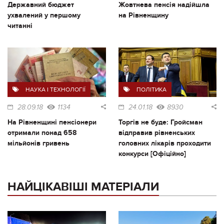
Державний бюджет
Жовтнева пенсія надійшла
ухвалений у першому
на Рівненщину
читанні
НАУКА І ТЕХНОЛОГІЇ
ПОЛІТИКА
28.09.18
1134
24.01.18
8930
На Рівненщині пенсіонери
Торгів не буде: Гройсман
отримали понад 658
відправив рівненських
мільйонів гривень
головних лікарів проходити
конкурси [Офіційно]
НАЙЦІКАВІШІ МАТЕРІАЛИ