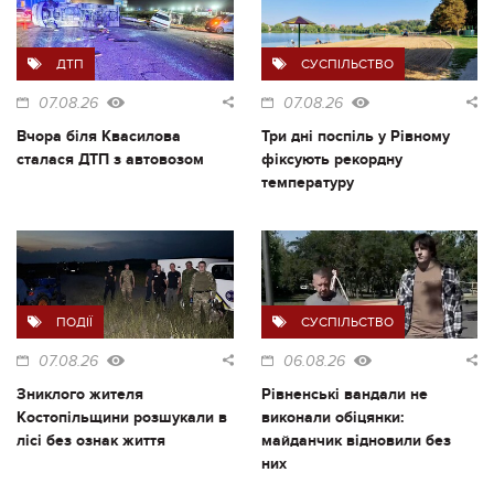
ДТП
СУСПІЛЬСТВО
07.08.26
07.08.26
Вчора біля Квасилова
Три дні поспіль у Рівному
сталася ДТП з автовозом
фіксують рекордну
температуру
ПОДІЇ
СУСПІЛЬСТВО
07.08.26
06.08.26
Зниклого жителя
Рівненські вандали не
Костопільщини розшукали в
виконали обіцянки:
лісі без ознак життя
майданчик відновили без
них