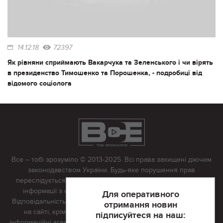
14.12.18
72397
Як рівняни сприймають Вакарчука та Зеленського і чи вірять
в президенство Тимошенко та Порошенка, - подробиці від
відомого соціолога
Все – тобі зрозуміло © 2013-2025. Всі права захищені діючим
законодавством України. Будь-яке порушення прав
переслідується в судовому порядку. Будь-яке відтворення
інформації з сайту тільки з письмово дозволу редакції.
Для оперативного
Відповідальність за достовірність усіх матеріалів, розміщених
отримання новин
на сайті, крім матеріалів, які містять посилання на інші
підписуйтеся на наш:
інформаційні агентства або інтернет-видання, несе редакційна