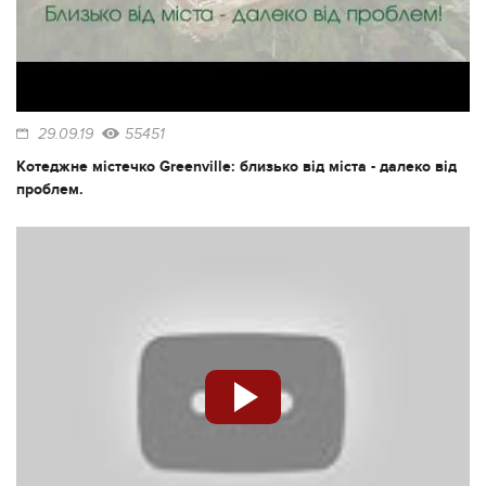
29.09.19
55451
Котеджне містечко Greenville: близько від міста - далеко від
проблем.