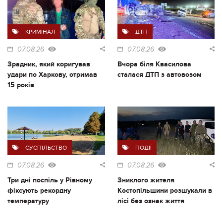
КРИМІНАЛ
ДТП
07.08.26
07.08.26
Зрадник, який коригував
Вчора біля Квасилова
удари по Харкову, отримав
сталася ДТП з автовозом
15 років
СУСПІЛЬСТВО
ПОДІЇ
07.08.26
07.08.26
Три дні поспіль у Рівному
Зниклого жителя
фіксують рекордну
Костопільщини розшукали в
температуру
лісі без ознак життя