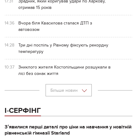
17:31
Зрадник, який коригував удари по Харкову,
отримав 15 років
14:36
Вчора біля Квасилова сталася ДТП з
автовозом
14:28
Три дні поспіль у Рівному фіксують рекордну
температуру
10:37
Зниклого жителя Костопільщини розшукали в
лісі без ознак життя
Більше новин
І-СЕРФІНГ
Зʼявилися перші деталі про ціни на навчання у новітній
рівненській гімназії Starland