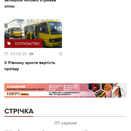
залишків чоловік отримав
опіки
СУСПІЛЬСТВО
04.08.26
У Рівному зросте вартість
проїзду
СТРІЧКА
07 серпня