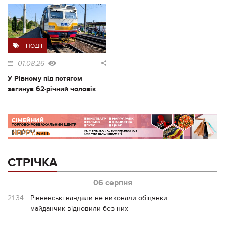
ПОДІЇ
01.08.26
У Рівному під потягом
загинув 62-річний чоловік
СТРІЧКА
06 серпня
21:34
Рівненські вандали не виконали обіцянки:
майданчик відновили без них