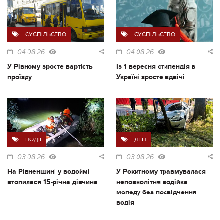
СУСПІЛЬСТВО
СУСПІЛЬСТВО
04.08.26
04.08.26
У Рівному зросте вартість
Із 1 вересня стипендія в
проїзду
Україні зросте вдвічі
ПОДІЇ
ДТП
03.08.26
03.08.26
На Рівненщині у водоймі
У Рокитному травмувалася
втопилася 15-річна дівчина
неповнолітня водійка
мопеду без посвідчення
водія