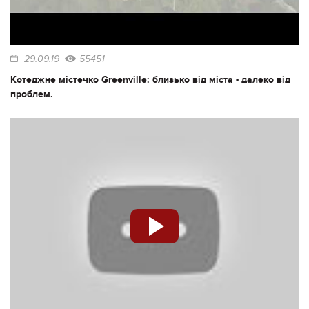
29.09.19
55451
Котеджне містечко Greenville: близько від міста - далеко від
проблем.