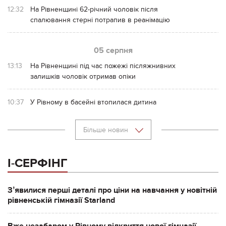
12:32
На Рівненщині 62-річний чоловік після
спалювання стерні потрапив в реанімацію
05 серпня
13:13
На Рівненщині під час пожежі післяжнивних
залишків чоловік отримав опіки
10:37
У Рівному в басейні втопилася дитина
Більше новин
І-СЕРФІНГ
Зʼявилися перші деталі про ціни на навчання у новітній
рівненській гімназії Starland
Вже незабаром у Рівному відкриття нової гімназії