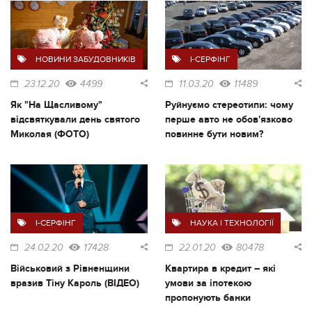
НОВИНИ ЗАБУДОВНИКІВ
I-СЕРФІНГ
23.12.20
4499
11.03.20
11489
Як "На Щасливому"
Руйнуємо стереотипи: чому
відсвяткували день святого
перше авто не обов'язково
Миколая (ФОТО)
повинне бути новим?
I-СЕРФІНГ
НАУКА І ТЕХНОЛОГІЇ
24.02.20
17428
22.01.20
80478
Військовий з Рівненщини
Квартира в кредит – які
вразив Тіну Кароль (ВІДЕО)
умови за іпотекою
пропонують банки