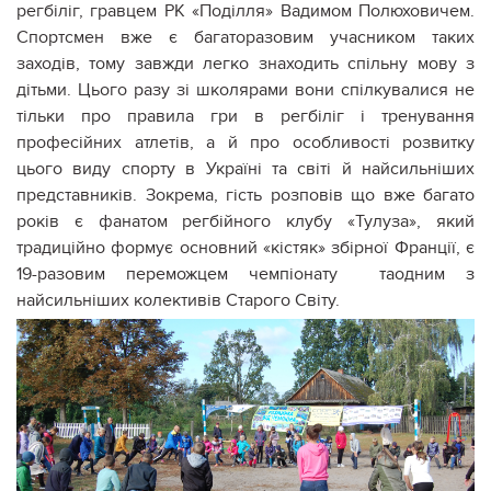
регбіліг, гравцем РК «Поділля» Вадимом Полюховичем.
Спортсмен вже є багаторазовим учасником таких
заходів, тому завжди легко знаходить спільну мову з
дітьми. Цього разу зі школярами вони спілкувалися не
тільки про правила гри в регбіліг і тренування
професійних атлетів, а й про особливості розвитку
цього виду спорту в Україні та світі й найсильніших
представників. Зокрема, гість розповів що вже багато
років є фанатом регбійного клубу «Тулуза», який
традиційно формує основний «кістяк» збірної Франції, є
19-разовим переможцем чемпіонату таодним з
найсильніших колективів Старого Світу.