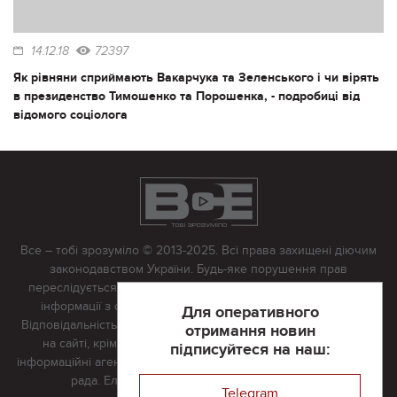
14.12.18
72397
Як рівняни сприймають Вакарчука та Зеленського і чи вірять
в президенство Тимошенко та Порошенка, - подробиці від
відомого соціолога
Все – тобі зрозуміло © 2013-2025. Всі права захищені діючим
законодавством України. Будь-яке порушення прав
переслідується в судовому порядку. Будь-яке відтворення
інформації з сайту тільки з письмово дозволу редакції.
Для оперативного
Відповідальність за достовірність усіх матеріалів, розміщених
отримання новин
на сайті, крім матеріалів, які містять посилання на інші
підписуйтеся на наш:
інформаційні агентства або інтернет-видання, несе редакційна
рада. Електронна пошта:
vserivne@gmail.com
Telegram