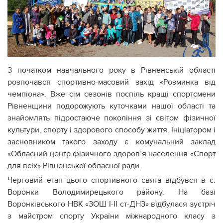
З початком навчального року в Рівненській області
розпочався спортивно-масовий захід «Розминка від
чемпіона». Вже сім сезонів поспіль кращі спортсмени
Рівненщини подорожують куточками нашої області та
знайомлять підростаюче покоління зі світом фізичної
культури, спорту і здорового способу життя. Ініціатором і
засновником такого заходу є комунальний заклад
«Обласний центр фізичного здоров’я населення «Спорт
для всіх» Рівненської обласної ради.
Черговий етап цього спортивного свята відбувся в с.
Воронки Володимирецького району. На базі
Воронківського НВК «ЗОШ І-ІІ ст-ДНЗ» відбулася зустріч
з майстром спорту України міжнародного класу з