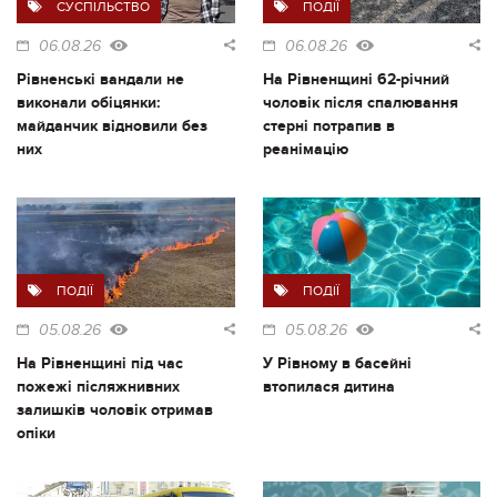
СУСПІЛЬСТВО
ПОДІЇ
06.08.26
06.08.26
Рівненські вандали не
На Рівненщині 62-річний
виконали обіцянки:
чоловік після спалювання
майданчик відновили без
стерні потрапив в
них
реанімацію
ПОДІЇ
ПОДІЇ
05.08.26
05.08.26
На Рівненщині під час
У Рівному в басейні
пожежі післяжнивних
втопилася дитина
залишків чоловік отримав
опіки