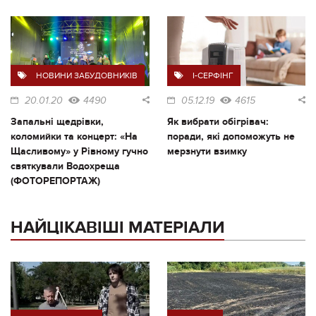
НОВИНИ ЗАБУДОВНИКІВ
I-СЕРФІНГ
20.01.20
4490
05.12.19
4615
Запальні щедрівки,
Як вибрати обігрівач:
коломийки та концерт: «На
поради, які допоможуть не
Щасливому» у Рівному гучно
мерзнути взимку
святкували Водохреща
(ФОТОРЕПОРТАЖ)
НАЙЦІКАВІШІ МАТЕРІАЛИ