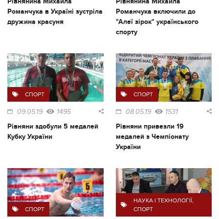
Рівнянина Михайла
Рівнянина Михайла
Романчука в Україні зустріла
Романчука включили до
дружина красуня
"Алеї зірок" українського
спорту
СПОРТ
СПОРТ
09.05.19
1495
08.05.19
1531
Рівняни здобули 5 медалей
Рівняни привезли 19
Кубку України
медалей з Чемпіонату
України
НАУКА І ТЕХНОЛОГІЇ
,
СПОРТ
СПОРТ