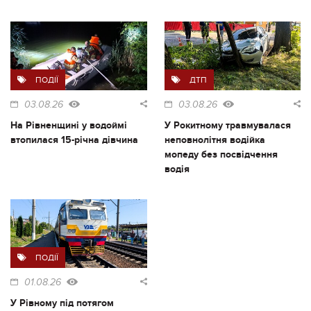
ПОДІЇ
ДТП
03.08.26
03.08.26
На Рівненщині у водоймі
У Рокитному травмувалася
втопилася 15-річна дівчина
неповнолітня водійка
мопеду без посвідчення
водія
ПОДІЇ
01.08.26
У Рівному під потягом