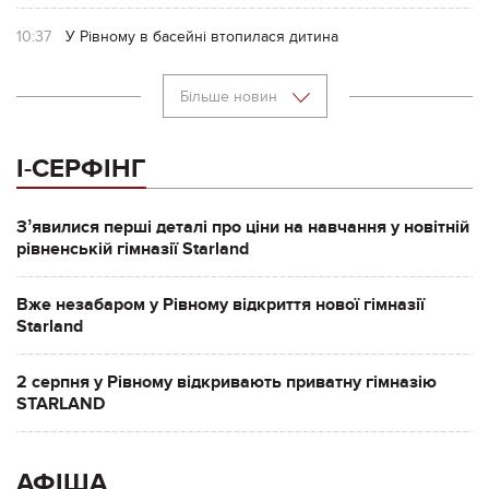
10:37
У Рівному в басейні втопилася дитина
Більше новин
І-СЕРФІНГ
Зʼявилися перші деталі про ціни на навчання у новітній
рівненській гімназії Starland
Вже незабаром у Рівному відкриття нової гімназії
Starland
2 серпня у Рівному відкривають приватну гімназію
STARLAND
АФІША