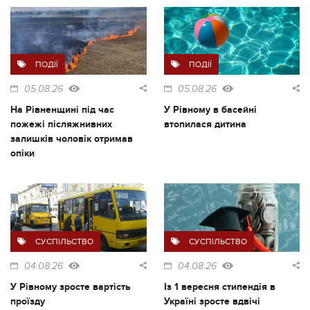
ПОДІЇ
ПОДІЇ
05.08.26
05.08.26
На Рівненщині під час
У Рівному в басейні
пожежі післяжнивних
втопилася дитина
залишків чоловік отримав
опіки
СУСПІЛЬСТВО
СУСПІЛЬСТВО
04.08.26
04.08.26
У Рівному зросте вартість
Із 1 вересня стипендія в
проїзду
Україні зросте вдвічі