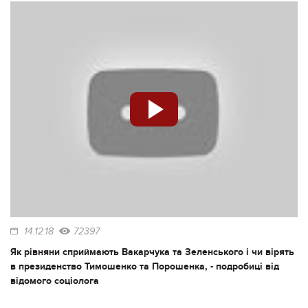
14.12.18
72397
Як рівняни сприймають Вакарчука та Зеленського і чи вірять
в президенство Тимошенко та Порошенка, - подробиці від
відомого соціолога