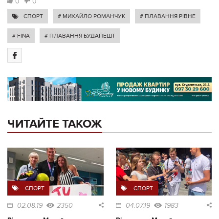
0
0
СПОРТ
# МИХАЙЛО РОМАНЧУК
# ПЛАВАННЯ РІВНЕ
# FINA
# ПЛАВАННЯ БУДАПЕШТ
ЧИТАЙТЕ ТАКОЖ
СПОРТ
СПОРТ
02.08.19
2350
04.07.19
1983