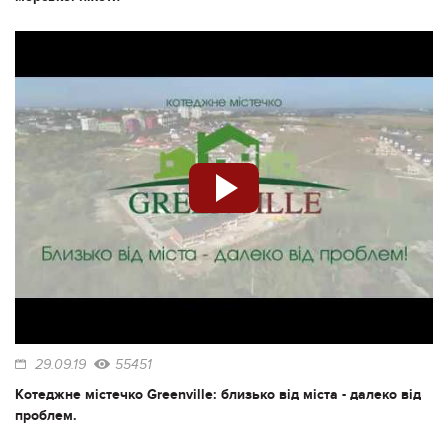
29.09.19
55451
Котеджне містечко Greenville: близько від міста - далеко від
проблем.