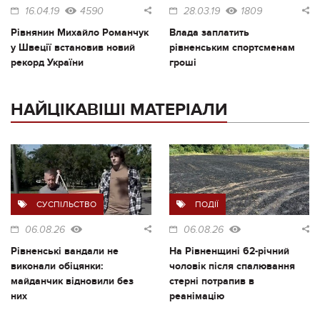
16.04.19
4590
28.03.19
1809
Рівнянин Михайло Романчук
Влада заплатить
у Швеції встановив новий
рівненським спортсменам
рекорд України
гроші
НАЙЦІКАВІШІ МАТЕРІАЛИ
СУСПІЛЬСТВО
ПОДІЇ
06.08.26
06.08.26
Рівненські вандали не
На Рівненщині 62-річний
виконали обіцянки:
чоловік після спалювання
майданчик відновили без
стерні потрапив в
них
реанімацію