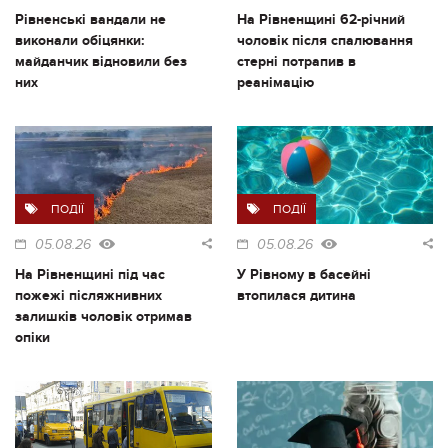
Рівненські вандали не
На Рівненщині 62-річний
виконали обіцянки:
чоловік після спалювання
майданчик відновили без
стерні потрапив в
них
реанімацію
ПОДІЇ
ПОДІЇ
05.08.26
05.08.26
На Рівненщині під час
У Рівному в басейні
пожежі післяжнивних
втопилася дитина
залишків чоловік отримав
опіки