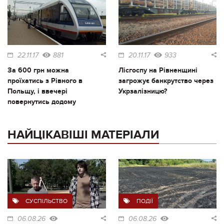
22.11.17
881
20.11.17
933
За 600 грн можна
Лісгоспу на Рівненщині
проїхатись з Рівного в
загрожує банкрутство через
Польщу, і ввечері
Укрзалізницю?
повернутись додому
НАЙЦІКАВІШІ МАТЕРІАЛИ
СУСПІЛЬСТВО
ПОДІЇ
06.08.26
06.08.26