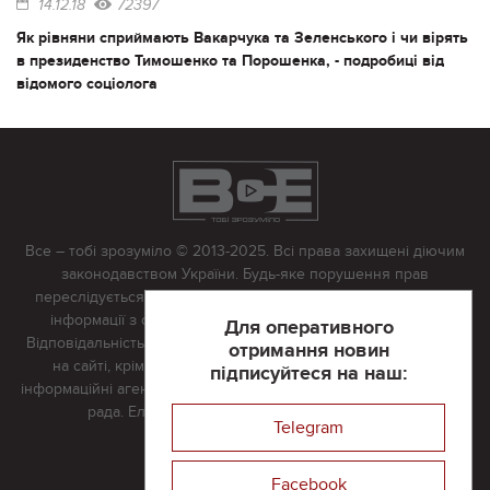
14.12.18
72397
Як рівняни сприймають Вакарчука та Зеленського і чи вірять
в президенство Тимошенко та Порошенка, - подробиці від
відомого соціолога
Все – тобі зрозуміло © 2013-2025. Всі права захищені діючим
законодавством України. Будь-яке порушення прав
переслідується в судовому порядку. Будь-яке відтворення
інформації з сайту тільки з письмово дозволу редакції.
Для оперативного
Відповідальність за достовірність усіх матеріалів, розміщених
отримання новин
на сайті, крім матеріалів, які містять посилання на інші
підписуйтеся на наш:
інформаційні агентства або інтернет-видання, несе редакційна
рада. Електронна пошта:
vserivne@gmail.com
Telegram
Реклама на сайті
Facebook