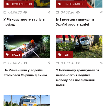
СУСПІЛЬСТВО
СУСПІЛЬСТВО
04.08.26
04.08.26
У Рівному зросте вартість
Із 1 вересня стипендія в
проїзду
Україні зросте вдвічі
ПОДІЇ
ДТП
03.08.26
03.08.26
На Рівненщині у водоймі
У Рокитному травмувалася
втопилася 15-річна дівчина
неповнолітня водійка
мопеду без посвідчення
водія