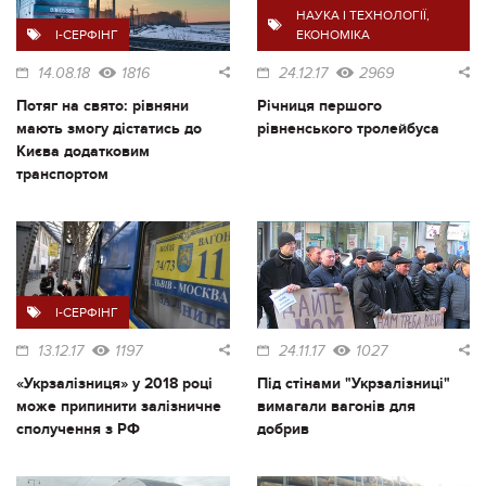
НАУКА І ТЕХНОЛОГІЇ
,
I-СЕРФІНГ
ЕКОНОМІКА
14.08.18
1816
24.12.17
2969
Потяг на свято: рівняни
Річниця першого
мають змогу дістатись до
рівненського тролейбуса
Києва додатковим
транспортом
I-СЕРФІНГ
13.12.17
1197
24.11.17
1027
«Укрзалізниця» у 2018 році
Під стінами "Укрзалізниці"
може припинити залізничне
вимагали вагонів для
сполучення з РФ
добрив