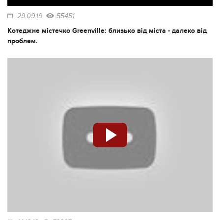
29.09.19
55451
Котеджне містечко Greenville: близько від міста - далеко від
проблем.