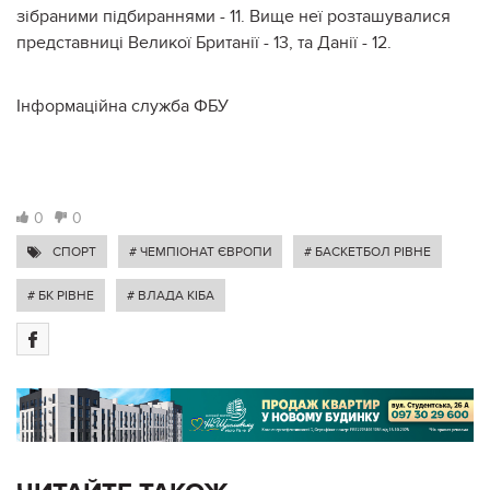
зібраними підбираннями - 11. Вище неї розташувалися
представниці Великої Британії - 13, та Данії - 12.
Інформаційна служба ФБУ
0
0
СПОРТ
# ЧЕМПІОНАТ ЄВРОПИ
# БАСКЕТБОЛ РІВНЕ
# БК РІВНЕ
# ВЛАДА КІБА