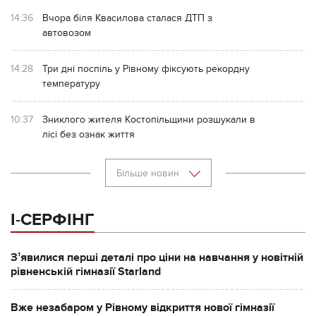
14:36
Вчора біля Квасилова сталася ДТП з
автовозом
14:28
Три дні поспіль у Рівному фіксують рекордну
температуру
10:37
Зниклого жителя Костопільщини розшукали в
лісі без ознак життя
Більше новин
І-СЕРФІНГ
Зʼявилися перші деталі про ціни на навчання у новітній
рівненській гімназії Starland
Вже незабаром у Рівному відкриття нової гімназії