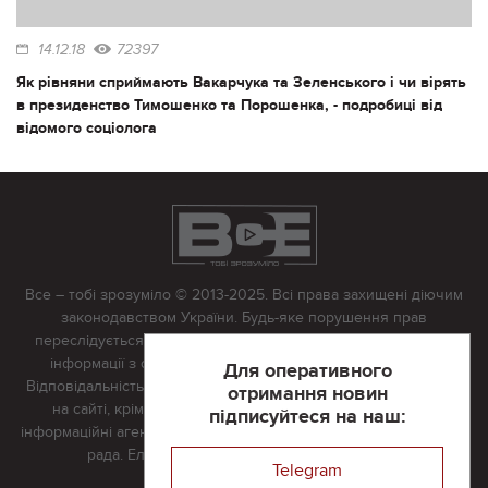
14.12.18
72397
Як рівняни сприймають Вакарчука та Зеленського і чи вірять
в президенство Тимошенко та Порошенка, - подробиці від
відомого соціолога
Все – тобі зрозуміло © 2013-2025. Всі права захищені діючим
законодавством України. Будь-яке порушення прав
переслідується в судовому порядку. Будь-яке відтворення
інформації з сайту тільки з письмово дозволу редакції.
Для оперативного
Відповідальність за достовірність усіх матеріалів, розміщених
отримання новин
на сайті, крім матеріалів, які містять посилання на інші
підписуйтеся на наш:
інформаційні агентства або інтернет-видання, несе редакційна
рада. Електронна пошта:
vserivne@gmail.com
Telegram