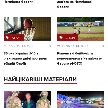
Чемпіонат Європи
дев'ята на Чемпіонаті
Європи
СПОРТ
СПОРТ
13.08.19
1187
13.08.19
1469
Збірна України U-16 з
Рівненські бейболісти
рівнянками двічі програла
повертаються з Чемпіонату
збірній Сербії
Європи (ФОТО)
НАЙЦІКАВІШІ МАТЕРІАЛИ