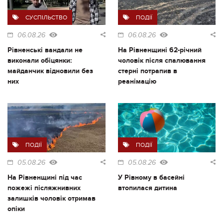
СУСПІЛЬСТВО
ПОДІЇ
06.08.26
06.08.26
Рівненські вандали не
На Рівненщині 62-річний
виконали обіцянки:
чоловік після спалювання
майданчик відновили без
стерні потрапив в
них
реанімацію
ПОДІЇ
ПОДІЇ
05.08.26
05.08.26
На Рівненщині під час
У Рівному в басейні
пожежі післяжнивних
втопилася дитина
залишків чоловік отримав
опіки