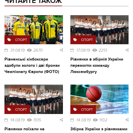
ЧИТАЙТЕ ТАКОЖ
СПОРТ
СПОРТ
31.08.19
2670
17.08.19
2213
Рівненські кікбоксери
Рівнянки в збірній України
здобули золото і дві бронзи
перемогли команду
Чемпіонату Європи (ФОТО)
Люксембургу
СПОРТ
СПОРТ
14.08.19
1515
14.08.19
1102
Рівнянки поїхали на
Збірна України з рівнянками