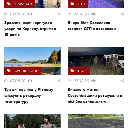
КРИМІНАЛ
ДТП
07.08.26
07.08.26
Зрадник, який коригував
Вчора біля Квасилова
удари по Харкову, отримав
сталася ДТП з автовозом
15 років
СУСПІЛЬСТВО
ПОДІЇ
07.08.26
07.08.26
Три дні поспіль у Рівному
Зниклого жителя
фіксують рекордну
Костопільщини розшукали в
температуру
лісі без ознак життя