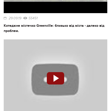
29.09.19
55451
Котеджне містечко Greenville: близько від міста - далеко від
проблем.