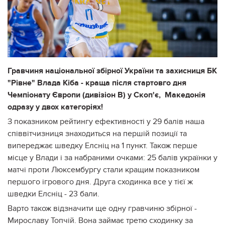
Гравчиня національної збірної України та захисниця БК
"Рівне" Влада Кіба - краща після стартовго дня
Чемпіонату Європи (дивізіон В) у Скоп'є, Македонія
одразу у двох категоріях!
З показником рейтингу ефективності у 29 балів наша
співвітчизниця знаходиться на першій позиції та
випереджає шведку Елсніц на 1 пункт. Також перше
місце у Влади і за набраними очками: 25 балів українки у
матчі проти Люксембургу стали кращим показником
першого ігрового дня. Друга сходинка все у тієї ж
шведки Елсніц - 23 бали.
Варто також відзначити ще одну гравчиню збірної -
Мирославу Топчій. Вона займає третю сходинку за