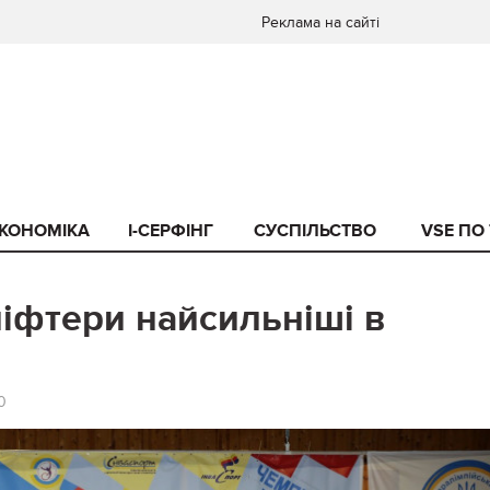
Реклама на сайті
КОНОМІКА
I-СЕРФІНГ
СУСПІЛЬСТВО
VSE ПО
ліфтери найсильніші в
0