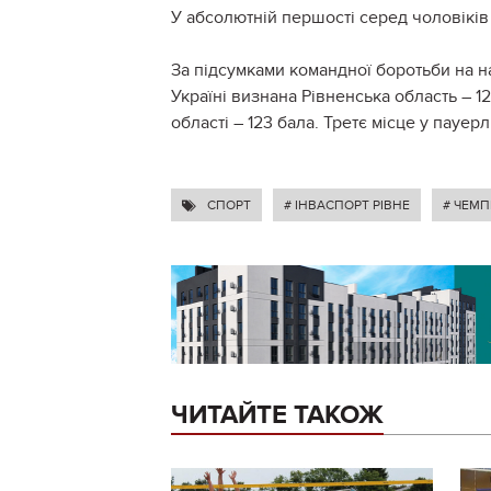
У абсолютній першості серед чоловікі
За підсумками командної боротьби на н
Україні визнана Рівненська область – 1
області – 123 бала. Третє місце у пауерл
СПОРТ
# ІНВАСПОРТ РІВНЕ
# ЧЕМП
ЧИТАЙТЕ ТАКОЖ