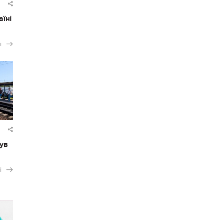
аїні
і
ув
і