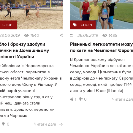
СПОРТ
СПОРТ
28.06.2019
1640
26.06.2019
1489
бло і бронзу здобули
Рівненькі легкоатлети можу
нянки на Домашньому
поїхати на Чемпіонат Європ
піонаті України
В Кропивницькому відбувся
ейболістки із Чорноморська
Чемпіонат України з легкої атле
ької області перемогли в
серед молоді. Ці змагання були
ому етапі Чемпіонату України з
відбіркові до чемпіонату Європ
жного волейболу в Рівному. У
серед молоді, який пройде 11-14
ій партії учасниці
липня у місті Євле (Швеція).
нстрували рівну гру, а от у
1
0
Читати дал
ій наші дівчата стали
ставати. Зрештою, перемогли
чата з Чорномо
0
Читати далі