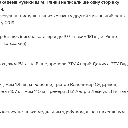
академії
музики ім М. Глінки написали ще одну сторінку
и.
 результат виступів наших козаків
у другий змагальний день
гу-2019.
агнюк (вагова категорія до 107 кг, жим 181 кг, м. Рівне,
 Полюхович).
 кг, жим 151 кг, м. Рівне, тренери ЗТУ Андрій Демчук, ЗТУ Ва
кг, жим 125 кг, м. Березне, тренер Володимир Сударіков),
онад 107 кг, жим 145 кг, тренери ЗТУ Андрій Демчук, ЗТУ Вад
ятається не тільки медальним здобутком, а ще і виконанням