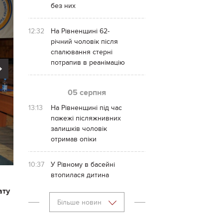
без них
12:32
На Рівненщині 62-
річний чоловік після
спалювання стерні
потрапив в реанімацію
Next
05 серпня
13:13
На Рівненщині під час
пожежі післяжнивних
залишків чоловік
отримав опіки
10:37
У Рівному в басейні
втопилася дитина
ату
Більше новин