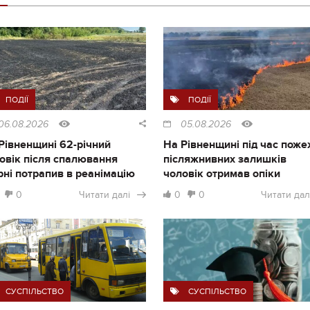
ПОДІЇ
ПОДІЇ
06.08.2026
05.08.2026
Рівненщині 62-річний
На Рівненщині під час поже
овік після спалювання
післяжнивних залишків
рні потрапив в реанімацію
чоловік отримав опіки
0
Читати далі
0
0
Читати дал
СУСПІЛЬСТВО
СУСПІЛЬСТВО