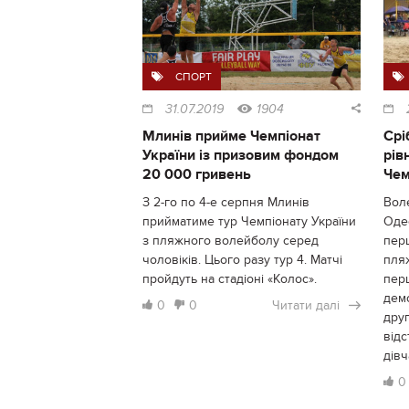
СПОРТ
31.07.2019
1904
Млинів прийме Чемпіонат
Срі
України із призовим фондом
рів
20 000 гривень
Чем
З 2-го по 4-е серпня Млинів
Вол
прийматиме тур Чемпіонату України
Одес
з пляжного волейболу серед
перш
чоловіків. Цього разу тур 4. Матчі
пля
пройдуть на стадіоні «Колос».
перш
демо
0
0
Читати далі
друг
від
дів
0