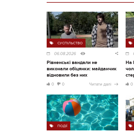
СУСПІЛЬСТВО
06.08.2026
Рівненські вандали не
На 
виконали обіцянки: майданчик
чол
відновили без них
сте
0
0
Читати далі
0
ПОДІЇ