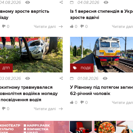
04.08.2026
04.08.2026
івному зросте вартість
Із 1 вересня стипендія в Укр
їзду
зросте вдвічі
0
Читати далі
0
0
Читати дал
ДТП
ПОДІЇ
03.08.2026
01.08.2026
окитному травмувалася
У Рівному під потягом загин
овнолітня водійка мопеду
62-річний чоловік
 посвідчення водія
0
0
Читати дал
0
Читати далі