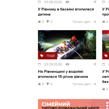
05.08.2026
У Рівному в басейні втопилася
У Р
дитина
про
0
0
Читати далі
0
ПОДІЇ
03.08.2026
На Рівненщині у водоймі
У Р
втопилася 15-річна дівчина
неп
без
0
0
Читати далі
0