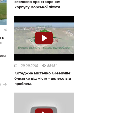
оголосив про створення
корпусу морської піхоти
ть
и
тики
29.09.2019
55451
и
Котеджне містечко Greenville:
близько від міста - далеко від
проблем.
і