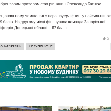
в бронзовим призером став рівнянин Олександр Багнюк.
аціональному чемпіонаті з пара пауерліфтингу найсильнішо
29 балів. На другому місці фінішувала команда Запорізької
іфтерів Донецької області – 117 балів.
0
ІОНАТ УКРАЇНИ
# ПАУЕРЛІФТІНГ