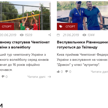
СПОРТ
СПОРТ
20.06.2019
1509
21.06.2019
1344
івному стартував Чемпіонат
Веслувальники Рівненщини
аїни з волейболу
готуються до Таїланду
ий тур чемпіонату України з
Києв приймав Чемпіонат Федера
жного волейболу серед юнаків
України з веслування на човнах
івчат до 16 років офіційно
"Дракон" у класі "аутригер".
почався.
0
0
Читати дал
0
Читати далі
И