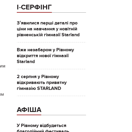
І-СЕРФІНГ
Зʼявилися перші деталі про
ціни на навчання у новітній
рівненській гімназії Starland
Вже незабаром у Рівному
відкриття нової гімназії
Starland
дим
2 серпня у Рівному
відкривають приватну
гімназію STARLAND
им
АФІША
У Рівному відбудеться
благодійний фестиваль