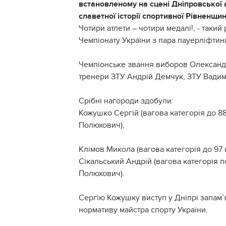
встановленому на сцені Дніпровської
славетної історії спортивної Рівненщин
Чотири атлети – чотири медалі!, - такий
Чемпіонату України з пара пауерліфтин
Чемпіонське звання виборов Олександр Б
тренери ЗТУ Андрій Демчук, ЗТУ Вадим
Срібні нагороди здобули:
Кожушко Сергій (вагова категорія до 88
Полюхович),
Клімов Микола (вагова категорія до 97 
Сікальський Андрій (вагова категорія п
Полюхович).
Сергію Кожушку виступ у Дніпрі запам’
нормативу майстра спорту України.