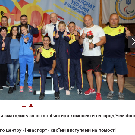
1
2
ни змагались за останні чотири комплекти нагород Чемпіон
о центру «Інваспорт» своїми виступами на помості