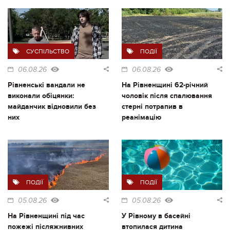
СУСПІЛЬСТВО
ПОДІЇ
06.08.26
06.08.26
Рівненські вандали не
На Рівненщині 62-річний
виконали обіцянки:
чоловік після спалювання
майданчик відновили без
стерні потрапив в
них
реанімацію
ПОДІЇ
ПОДІЇ
05.08.26
05.08.26
На Рівненщині під час
У Рівному в басейні
пожежі післяжнивних
втопилася дитина