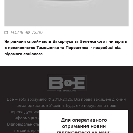
14.12.18
72397
Як рівняни сприймають Вакарчука та Зеленського і чи вірять
в президенство Тимошенко та Порошенка, - подробиці від
відомого соціолога
Все – тобі зрозуміло © 2013-2025. Всі права захищені діючим
законодавством України. Будь-яке порушення прав
переслідується в судовому порядку. Будь-яке відтворення
інформації з сайту тільки з письмово дозволу редакції.
Для оперативного
Відповідальність за достовірність усіх матеріалів, розміщених
отримання новин
на сайті, крім матеріалів, які містять посилання на інші
підписуйтеся на наш: