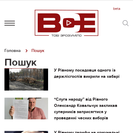
Головна
Пошук
Пошук
У Рівному посадовця одного із
держлісгоспів викрили на хабарі
“Слуга народу” від Рівного
Олександр Ковальчук закликав
суперників заприсягтися у
проведенні чесних виборів
У Рівному тарифи на комунальні