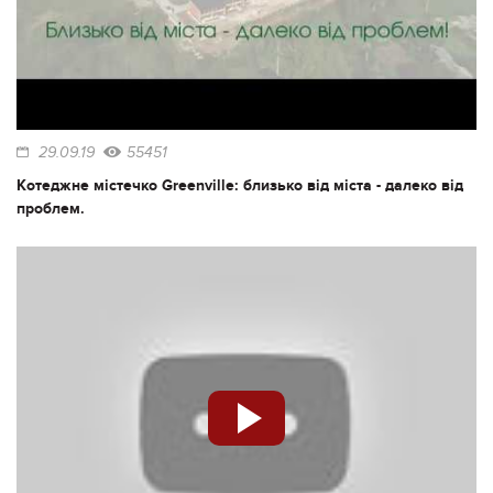
29.09.19
55451
Котеджне містечко Greenville: близько від міста - далеко від
проблем.