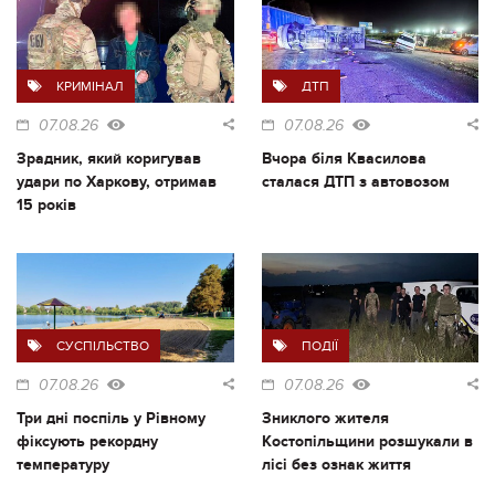
КРИМІНАЛ
ДТП
07.08.26
07.08.26
Зрадник, який коригував
Вчора біля Квасилова
удари по Харкову, отримав
сталася ДТП з автовозом
15 років
СУСПІЛЬСТВО
ПОДІЇ
07.08.26
07.08.26
Три дні поспіль у Рівному
Зниклого жителя
фіксують рекордну
Костопільщини розшукали в
температуру
лісі без ознак життя