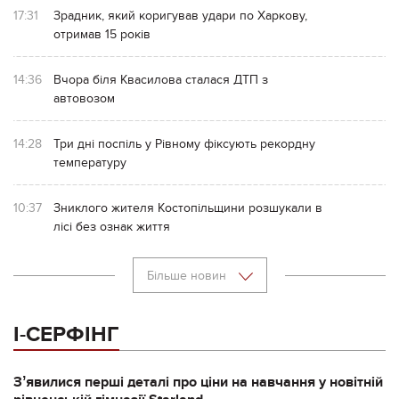
17:31
Зрадник, який коригував удари по Харкову,
отримав 15 років
14:36
Вчора біля Квасилова сталася ДТП з
автовозом
14:28
Три дні поспіль у Рівному фіксують рекордну
температуру
10:37
Зниклого жителя Костопільщини розшукали в
лісі без ознак життя
Більше новин
І-СЕРФІНГ
Зʼявилися перші деталі про ціни на навчання у новітній