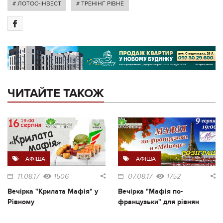
# ЛОТОС-ІНВЕСТ
# ТРЕНІНГ РІВНЕ
ЧИТАЙТЕ ТАКОЖ
АФІША
АФІША
11.08.17
1506
07.08.17
1752
Вечірка "Крилата Мафія" у
Вечірка "Мафія по-
Рівному
французьки" для рівнян