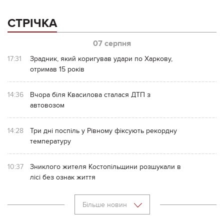
СТРІЧКА
07 серпня
17:31
Зрадник, який коригував удари по Харкову,
отримав 15 років
14:36
Вчора біля Квасилова сталася ДТП з
автовозом
14:28
Три дні поспіль у Рівному фіксують рекордну
температуру
10:37
Зниклого жителя Костопільщини розшукали в
лісі без ознак життя
Більше новин