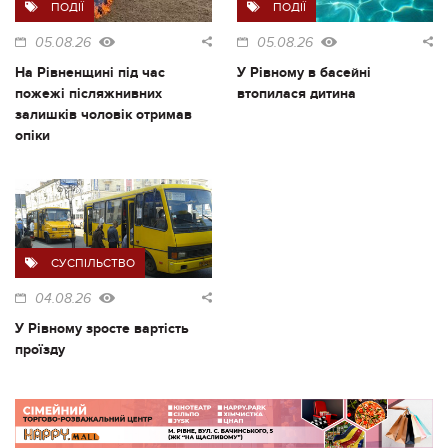
ПОДІЇ
ПОДІЇ
05.08.26
05.08.26
На Рівненщині під час
У Рівному в басейні
пожежі післяжнивних
втопилася дитина
залишків чоловік отримав
опіки
СУСПІЛЬСТВО
04.08.26
У Рівному зросте вартість
проїзду