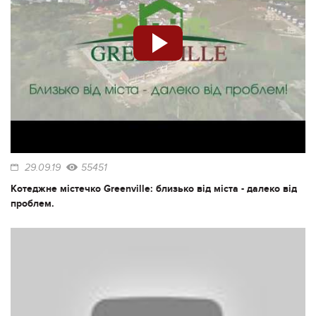
29.09.19
55451
Котеджне містечко Greenville: близько від міста - далеко від
проблем.