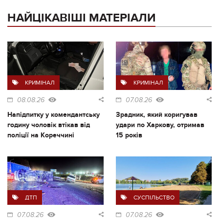
НАЙЦІКАВІШІ МАТЕРІАЛИ
КРИМІНАЛ
КРИМІНАЛ
08.08.26
07.08.26
Напідпитку у комендантську
Зрадник, який коригував
годину чоловік втікав від
удари по Харкову, отримав
поліції на Кореччині
15 років
ДТП
СУСПІЛЬСТВО
07.08.26
07.08.26