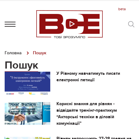
Головна
Пошук
Пошук
У Рівному навчатимуть писати
електронні петиції
Корисні знання для рівнян -
відвідайте тренінг-практикум
“Акторські техніки в діловій
комунікації"
Рівнян запрошують 27-28 травня на