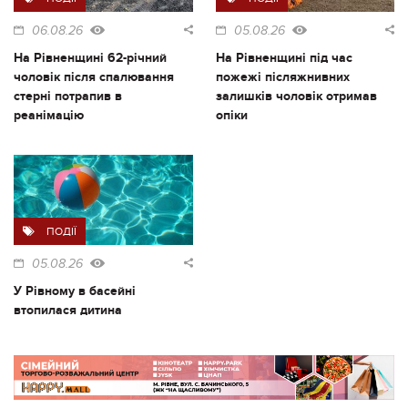
06.08.26
05.08.26
На Рівненщині 62-річний
На Рівненщині під час
чоловік після спалювання
пожежі післяжнивних
стерні потрапив в
залишків чоловік отримав
реанімацію
опіки
ПОДІЇ
05.08.26
У Рівному в басейні
втопилася дитина