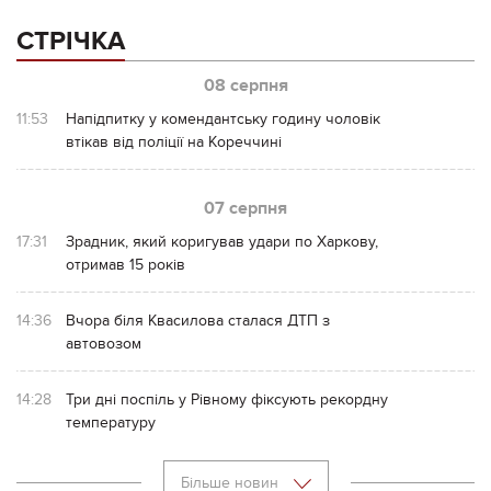
СТРІЧКА
08 серпня
11:53
Напідпитку у комендантську годину чоловік
втікав від поліції на Кореччині
07 серпня
17:31
Зрадник, який коригував удари по Харкову,
отримав 15 років
14:36
Вчора біля Квасилова сталася ДТП з
автовозом
14:28
Три дні поспіль у Рівному фіксують рекордну
температуру
Більше новин