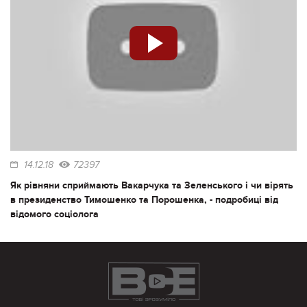
14.12.18
72397
Як рівняни сприймають Вакарчука та Зеленського і чи вірять
в президенство Тимошенко та Порошенка, - подробиці від
відомого соціолога