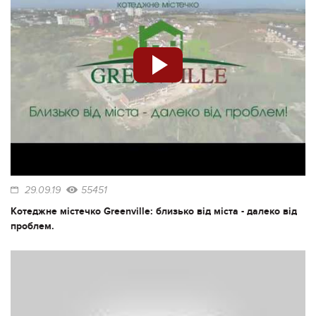
29.09.19
55451
Котеджне містечко Greenville: близько від міста - далеко від
проблем.