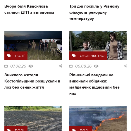
Вчора біля Квасилова
Три дні поспіль у Рівному
сталася ДТП з автовозом
фіксують рекордну
температуру
ПОДІЇ
СУСПІЛЬСТВО
07.08.26
06.08.26
Зниклого жителя
Рівненські вандали не
Костопільщини розшукали в
виконали обіцянки:
лісі без ознак життя
майданчик відновили без
них
ПОДІЇ
ПОДІЇ