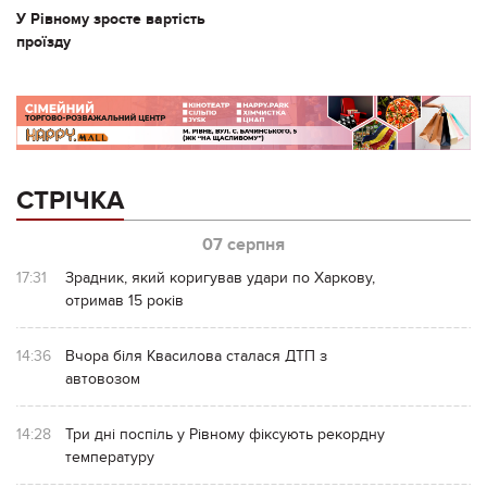
У Рівному зросте вартість
проїзду
СТРІЧКА
07 серпня
17:31
Зрадник, який коригував удари по Харкову,
отримав 15 років
14:36
Вчора біля Квасилова сталася ДТП з
автовозом
14:28
Три дні поспіль у Рівному фіксують рекордну
температуру