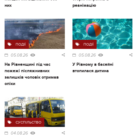
них
реанімацію
ПОДІЇ
ПОДІЇ
05.08.26
05.08.26
На Рівненщині під час
У Рівному в басейні
пожежі післяжнивних
втопилася дитина
залишків чоловік отримав
опіки
СУСПІЛЬСТВО
04.08.26