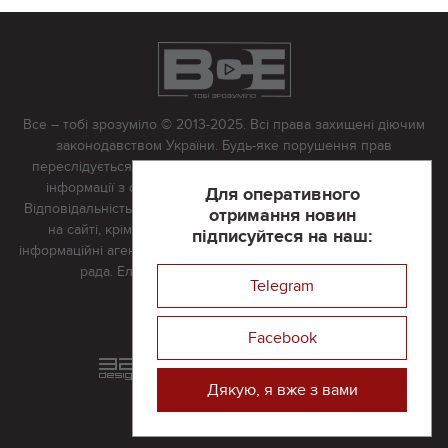
Все – тобі зрозуміло © 2013-2025. Всі права захищені діючим
законодавством України. Будь-яке порушення прав
переслідується в судовому порядку. Будь-яке відтворення
інформації з сайту тільки з письмово дозволу редакції.
Для оперативного
Відповідальність за достовірність усіх матеріалів, розміщених
отримання новин
на сайті, крім матеріалів, які містять посилання на інші
підписуйтеся на наш:
інформаційні агентства або інтернет-видання, несе редакційна
рада. Електронна пошта:
vserivne@gmail.com
Telegram
Реклама на сайті
Facebook
Розроблений та підтримується
в
компанії 32х32
Дякую, я вже з вами