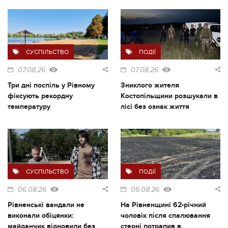
СУСПІЛЬСТВО
ПОДІЇ
07.08.26
07.08.26
Три дні поспіль у Рівному
Зниклого жителя
фіксують рекордну
Костопільщини розшукали в
температуру
лісі без ознак життя
СУСПІЛЬСТВО
ПОДІЇ
06.08.26
06.08.26
Рівненські вандали не
На Рівненщині 62-річний
виконали обіцянки:
чоловік після спалювання
майданчик відновили без
стерні потрапив в