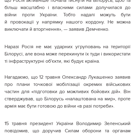
що Росія активніше почала тиснути на Білорусь, щоб та
більш масштабно і власними силами долучилася до
війни проти України. Тобто надалі можуть бути
й провокації у напрямку нашого кордону. Не можна
виключати й вторгнення», — заявив Демченко.
Наразі Росія не має ударних угруповань на території
Білорусі, але вона може перекинути їх туди і використати
ті інфраструктурні об'єкти, які будує країна.
Нагадаємо, що 12 травня Олександр Лукашенко заявив
про плани точкової мобілізації окремих військових
частин для «підготовки до можливих бойових дій». Він
стверджував, що Білорусь «налаштована на мир», проте
армія має бути готовою до війни «в разі потреби».
15 травня президент України Володимир Зеленський
повідомив, що доручив Силам оборони та органам