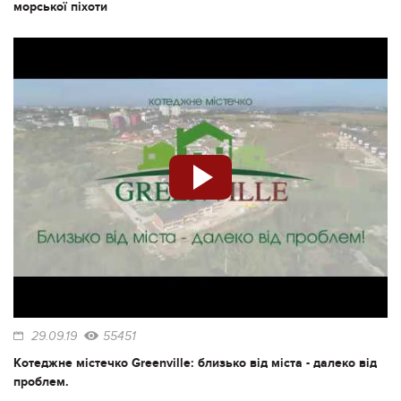
морської піхоти
29.09.19
55451
Котеджне містечко Greenville: близько від міста - далеко від
проблем.