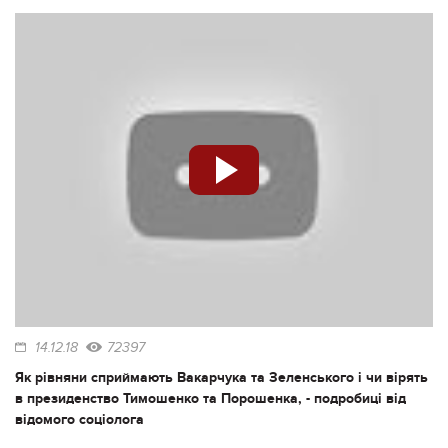
14.12.18
72397
Як рівняни сприймають Вакарчука та Зеленського і чи вірять
в президенство Тимошенко та Порошенка, - подробиці від
відомого соціолога