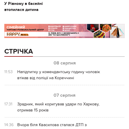
У Рівному в басейні
втопилася дитина
СТРІЧКА
08 серпня
11:53
Напідпитку у комендантську годину чоловік
втікав від поліції на Кореччині
07 серпня
17:31
Зрадник, який коригував удари по Харкову,
отримав 15 років
14:36
Вчора біля Квасилова сталася ДТП з