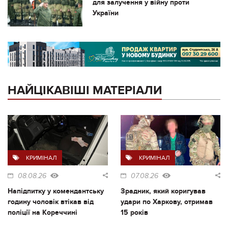
для залучення у війну проти
України
НАЙЦІКАВІШІ МАТЕРІАЛИ
КРИМІНАЛ
КРИМІНАЛ
08.08.26
07.08.26
Напідпитку у комендантську
Зрадник, який коригував
годину чоловік втікав від
удари по Харкову, отримав
поліції на Кореччині
15 років