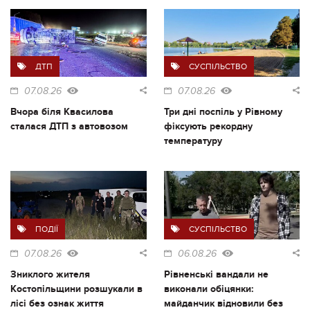
ДТП
СУСПІЛЬСТВО
07.08.26
07.08.26
Вчора біля Квасилова
Три дні поспіль у Рівному
сталася ДТП з автовозом
фіксують рекордну
температуру
ПОДІЇ
СУСПІЛЬСТВО
07.08.26
06.08.26
Зниклого жителя
Рівненські вандали не
Костопільщини розшукали в
виконали обіцянки:
лісі без ознак життя
майданчик відновили без