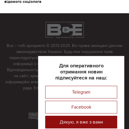
відомого соціолога
Все – тобі зрозуміло © 2013-2025. Всі права захищені діючим
законодавством України. Будь-яке порушення прав
переслідується в судовому порядку. Будь-яке відтворення
інформації з сайту тільки з письмово дозволу редакції.
Для оперативного
Відповідальність за достовірність усіх матеріалів, розміщених
отримання новин
на сайті, крім матеріалів, які містять посилання на інші
підписуйтеся на наш:
інформаційні агентства або інтернет-видання, несе редакційна
рада. Електронна пошта:
vserivne@gmail.com
Telegram
Реклама на сайті
Facebook
Розроблений та підтримується
в
компанії 32х32
Дякую, я вже з вами