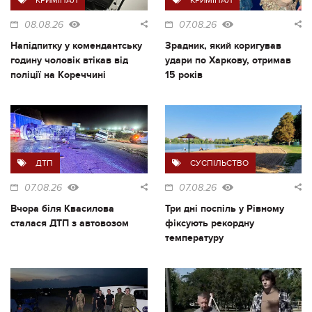
08.08.26
07.08.26
Напідпитку у комендантську
Зрадник, який коригував
годину чоловік втікав від
удари по Харкову, отримав
поліції на Кореччині
15 років
ДТП
СУСПІЛЬСТВО
07.08.26
07.08.26
Вчора біля Квасилова
Три дні поспіль у Рівному
сталася ДТП з автовозом
фіксують рекордну
температуру