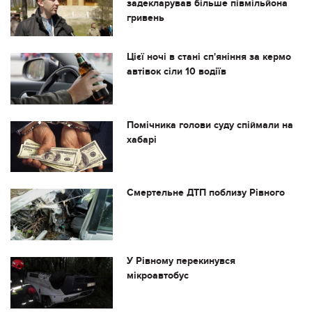
задекларував більше півмільйона
гривень
Цієї ночі в стані сп'яніння за кермо
автівок сіли 10 водіїв
Помічника голови суду спіймали на
хабарі
Смертельне ДТП поблизу Рівного
У Рівному перекинувся
мікроавтобус