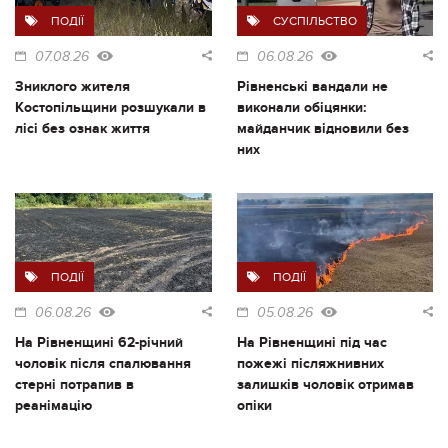
ПОДІЇ
СУСПІЛЬСТВО
07.08.26
06.08.26
Зниклого жителя
Рівненські вандали не
Костопільщини розшукали в
виконали обіцянки:
лісі без ознак життя
майданчик відновили без
них
ПОДІЇ
ПОДІЇ
06.08.26
05.08.26
На Рівненщині 62-річний
На Рівненщині під час
чоловік після спалювання
пожежі післяжнивних
стерні потрапив в
залишків чоловік отримав
реанімацію
опіки