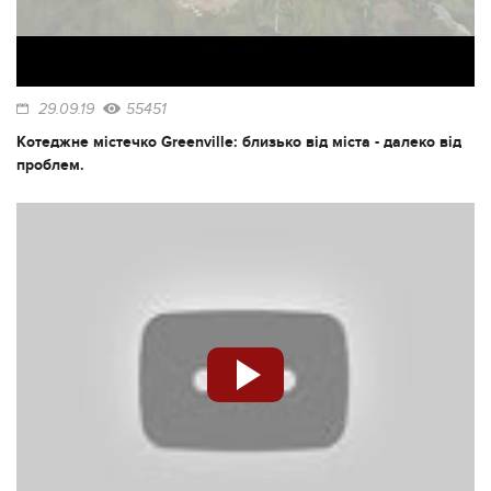
29.09.19
55451
Котеджне містечко Greenville: близько від міста - далеко від
проблем.