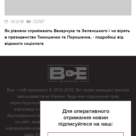
14.12.18
72397
Як рівняни сприймають Вакарчука та Зеленського і чи вірять
в президенство Тимошенко та Порошенка, - подробиці від
відомого соціолога
Все – тобі зрозуміло © 2013-2025. Всі права захищені діючим
законодавством України. Будь-яке порушення прав
переслідується в судовому порядку. Будь-яке відтворення
інформації з сайту тільки з письмово дозволу редакції.
Для оперативного
Відповідальність за достовірність усіх матеріалів, розміщених
отримання новин
на сайті, крім матеріалів, які містять посилання на інші
підписуйтеся на наш:
інформаційні агентства або інтернет-видання, несе редакційна
рада. Електронна пошта:
vserivne@gmail.com