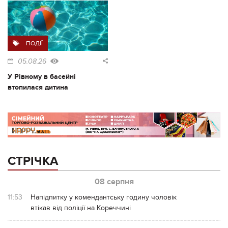
ПОДІЇ
05.08.26
У Рівному в басейні
втопилася дитина
СТРІЧКА
08 серпня
11:53
Напідпитку у комендантську годину чоловік
втікав від поліції на Кореччині