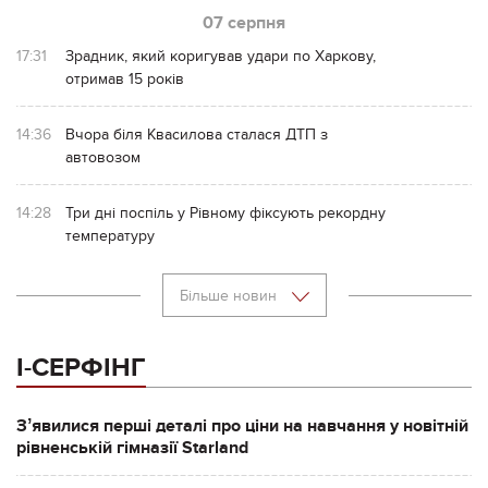
07 серпня
17:31
Зрадник, який коригував удари по Харкову,
отримав 15 років
14:36
Вчора біля Квасилова сталася ДТП з
автовозом
14:28
Три дні поспіль у Рівному фіксують рекордну
температуру
Більше новин
І-СЕРФІНГ
Зʼявилися перші деталі про ціни на навчання у новітній
рівненській гімназії Starland