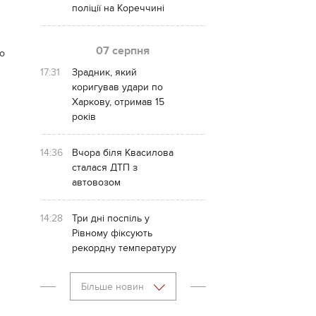
поліції на Кореччині
07 серпня
о
17:31
Зрадник, який
коригував удари по
Харкову, отримав 15
років
14:36
Вчора біля Квасилова
сталася ДТП з
автовозом
14:28
Три дні поспіль у
Рівному фіксують
рекордну температуру
Більше новин