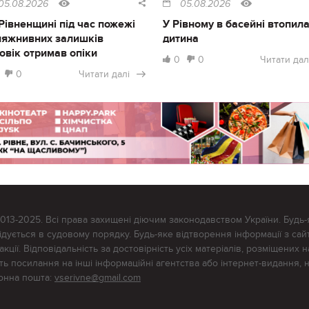
05.08.2026
05.08.2026
Рівненщині під час пожежі
У Рівному в басейні втопил
ляжнивних залишків
дитина
овік отримав опіки
0
0
Читати дал
0
Читати далі
2013-2025. Всі права захищені діючим законодавством України. Будь-
ується в судовому порядку. Будь-яке відтворення інформації з сайт
ції. Відповідальність за достовірність усіх матеріалів, розміщених на
тять посилання на інші інформаційні агентства або інтернет-видання, 
ронна пошта:
vserivne@gmail.com