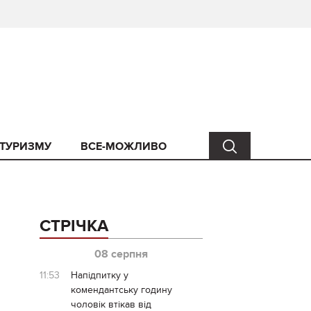
 ТУРИЗМУ
ВСЕ-МОЖЛИВО
СТРІЧКА
08 серпня
11:53
Напідпитку у
комендантську годину
чоловік втікав від