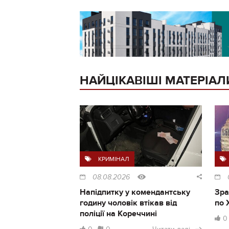
НАЙЦІКАВІШІ МАТЕРІАЛ
КРИМІНАЛ
08.08.2026
Напідпитку у комендантську
Зра
годину чоловік втікав від
по 
поліції на Кореччині
0