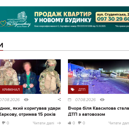
И
КРИМІНАЛ
ДТП
07.08.2026
07.08.2026
дник, який коригував удари
Вчора біля Квасилова стал
Харкову, отримав 15 років
ДТП з автовозом
0
Читати далі
0
0
Читати дал