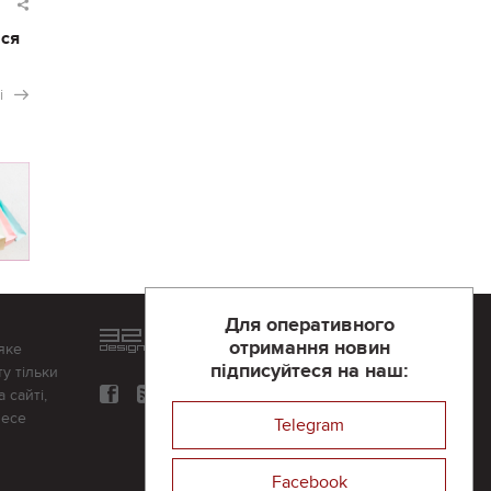
ася
і
Для оперативного
Розроблений та підтримується
отримання новин
яке
в
компанії 32х32
підписуйтеся на наш:
у тільки
 сайті,
несе
Telegram
Facebook