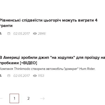
Рівненські спідвеїсти цьогоріч можуть виграти 4
гранти
02.05.2017
2846
В Америці зробили джип "на ходулях" для проїзду н
пробками [+ВІДЕО]
Компанія Thinkmodo створила автомобіль-"домкрат" Hum Rider.
02.05.2017
1153
1
2