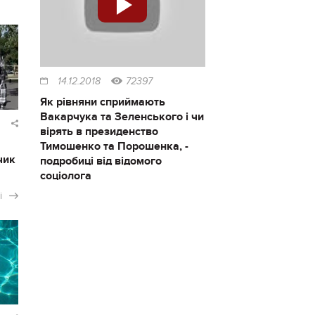
14.12.2018
72397
Як рівняни сприймають
Вакарчука та Зеленського і чи
вірять в президенство
Тимошенко та Порошенка, -
чик
подробиці від відомого
соціолога
і