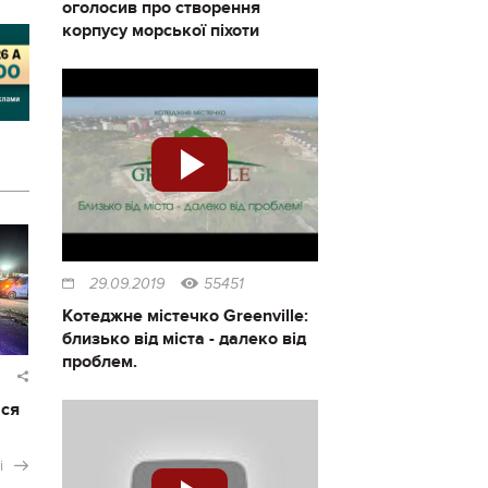
оголосив про створення
корпусу морської піхоти
29.09.2019
55451
Котеджне містечко Greenville:
близько від міста - далеко від
проблем.
ася
і