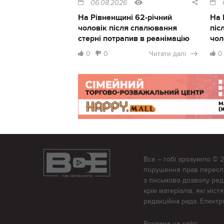
06.08.2026
На Рівненщині 62-річний
На 
чоловік після спалювання
піс
стерні потрапив в реанімацію
чол
0
0
Читати далі
0
Все – тобі зрозуміло © 
порушення прав переслід
з письмово дозволу редак
крім матеріалів, які міс
редакційна рада. Елект
Реклама на сайті