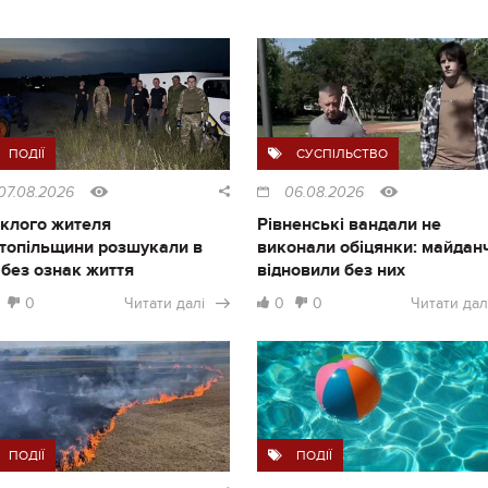
ПОДІЇ
СУСПІЛЬСТВО
07.08.2026
06.08.2026
клого жителя
Рівненські вандали не
топільщини розшукали в
виконали обіцянки: майдан
і без ознак життя
відновили без них
0
Читати далі
0
0
Читати дал
ПОДІЇ
ПОДІЇ