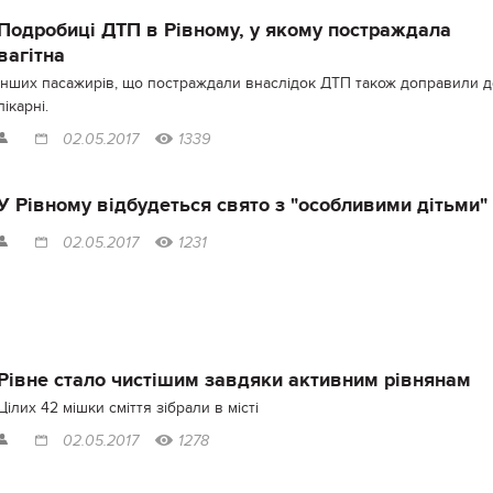
Подробиці ДТП в Рівному, у якому постраждала
вагітна
Інших пасажирів, що постраждали внаслідок ДТП також доправили д
лікарні.
02.05.2017
1339
У Рівному відбудеться свято з "особливими дітьми"
02.05.2017
1231
Рівне стало чистішим завдяки активним рівнянам
Цілих 42 мішки сміття зібрали в місті
02.05.2017
1278