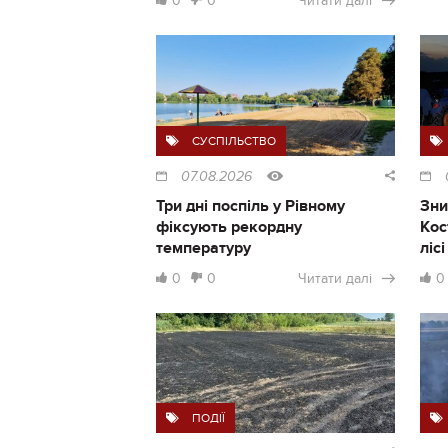
0
0
Читати далі
СУСПІЛЬСТВО
07.08.2026
Три дні поспіль у Рівному
Зни
фіксують рекордну
Кос
температуру
ліс
0
0
Читати далі
0
ПОДІЇ