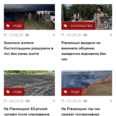
ПОДІЇ
СУСПІЛЬСТВО
07.08.26
06.08.26
Зниклого жителя
Рівненські вандали не
Костопільщини розшукали в
виконали обіцянки:
лісі без ознак життя
майданчик відновили без
них
ПОДІЇ
ПОДІЇ
06.08.26
05.08.26
На Рівненщині 62-річний
На Рівненщині під час
чоловік після спалювання
пожежі післяжнивних