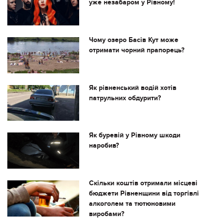
уже незабаром у Рівному!
Чому озеро Басів Кут може
отримати чорний прапорець?
Як рівненський водій хотів
патрульних обдурити?
Як буревій у Рівному шкоди
наробив?
Скільки коштів отримали місцеві
бюджети Рівненщини від торгівлі
алкоголем та тютюновими
виробами?