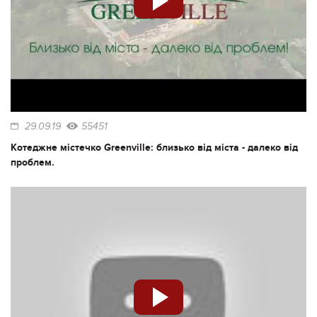
29.09.19
55451
Котеджне містечко Greenville: близько від міста - далеко від
проблем.