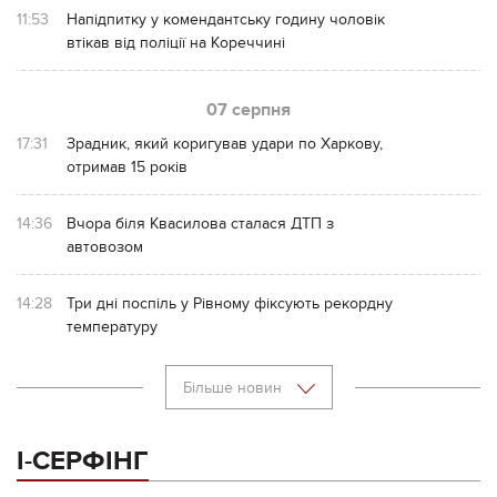
11:53
Напідпитку у комендантську годину чоловік
втікав від поліції на Кореччині
07 серпня
17:31
Зрадник, який коригував удари по Харкову,
отримав 15 років
14:36
Вчора біля Квасилова сталася ДТП з
автовозом
14:28
Три дні поспіль у Рівному фіксують рекордну
температуру
Більше новин
І-СЕРФІНГ