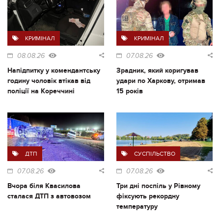
КРИМІНАЛ
КРИМІНАЛ
08.08.26
07.08.26
Напідпитку у комендантську
Зрадник, який коригував
годину чоловік втікав від
удари по Харкову, отримав
поліції на Кореччині
15 років
ДТП
СУСПІЛЬСТВО
07.08.26
07.08.26
Вчора біля Квасилова
Три дні поспіль у Рівному
сталася ДТП з автовозом
фіксують рекордну
температуру