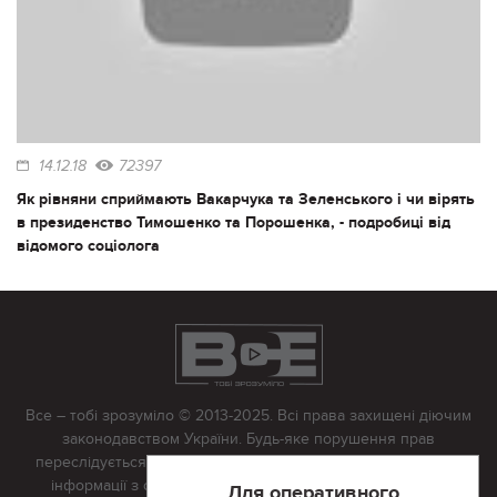
14.12.18
72397
Як рівняни сприймають Вакарчука та Зеленського і чи вірять
в президенство Тимошенко та Порошенка, - подробиці від
відомого соціолога
Все – тобі зрозуміло © 2013-2025. Всі права захищені діючим
законодавством України. Будь-яке порушення прав
переслідується в судовому порядку. Будь-яке відтворення
інформації з сайту тільки з письмово дозволу редакції.
Для оперативного