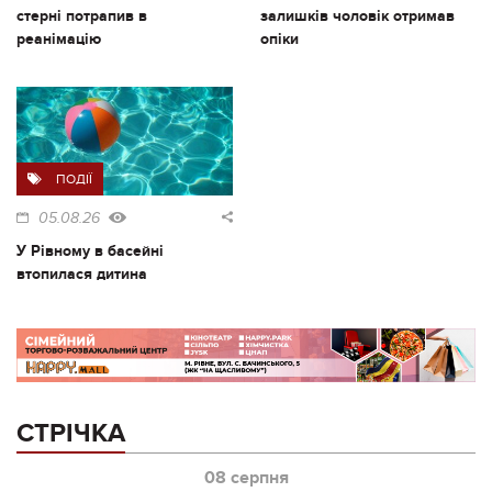
стерні потрапив в
залишків чоловік отримав
реанімацію
опіки
ПОДІЇ
05.08.26
У Рівному в басейні
втопилася дитина
СТРІЧКА
08 серпня