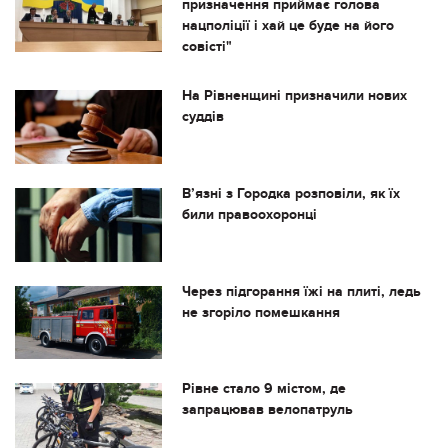
призначення приймає голова
нацполіції і хай це буде на його
совісті"
На Рівненщині призначили нових
суддів
В’язні з Городка розповіли, як їх
били правоохоронці
Через підгорання їжі на плиті, ледь
не згоріло помешкання
Рівне стало 9 містом, де
запрацював велопатруль