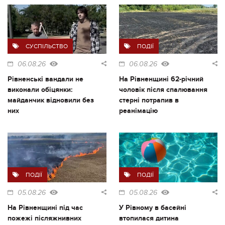
СУСПІЛЬСТВО
ПОДІЇ
06.08.26
06.08.26
Рівненські вандали не
На Рівненщині 62-річний
виконали обіцянки:
чоловік після спалювання
майданчик відновили без
стерні потрапив в
них
реанімацію
ПОДІЇ
ПОДІЇ
05.08.26
05.08.26
На Рівненщині під час
У Рівному в басейні
пожежі післяжнивних
втопилася дитина