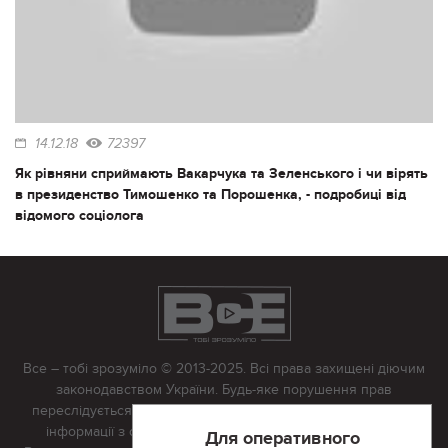
14.12.18
72397
Як рівняни сприймають Вакарчука та Зеленського і чи вірять
в президенство Тимошенко та Порошенка, - подробиці від
відомого соціолога
Все – тобі зрозуміло © 2013-2025. Всі права захищені діючим
законодавством України. Будь-яке порушення прав
переслідується в судовому порядку. Будь-яке відтворення
інформації з сайту тільки з письмово дозволу редакції.
Для оперативного