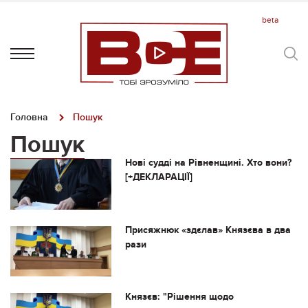
Головна
Пошук
Пошук
Нові судді на Рівненщині. Хто вони?
[+ДЕКЛАРАЦІЇ]
Присяжнюк «здєлав» Князєва в два
рази
Князєв: "Рішення щодо