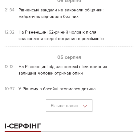
06 серпня
21:34
Рівненські вандали не виконали обіцянки:
майданчик відновили без них
12:32
На Рівненщині 62-річний чоловік після
спалювання стерні потрапив в реанімацію
05 серпня
13:13
На Рівненщині під час пожежі післяжнивних
залишків чоловік отримав опіки
10:37
У Рівному в басейні втопилася дитина
Більше новин
І-СЕРФІНГ