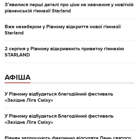
Зʼявилися перші деталі про ціни на навчання у новітній
рівненській гімназії Starland
Вже незабаром у Рівному відкриття нової гімназії
Starland
2 серпня у Рівному відкривають приватну гімназію
STARLAND
АФІША
У Рівному відбудеться благодійний фестиваль
«Західна Ліга Сміху»
У Рівному відбудеться Благодійний фестиваль
«Західна Ліга Сміху»
Рівнян запрошують феєрично відгуляти День святого