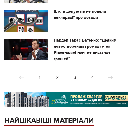
Шість депутатів не подали
декларації про доходи
Нардеп Тарас Батенко: "Деяким
новоствореним громадам на
Рівненщині нині не вистачає
грошей"
1
2
3
4
НАЙЦІКАВІШІ МАТЕРІАЛИ