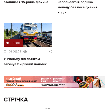
втопилася 15-річна дівчина
неповнолітня водійка
мопеду без посвідчення
водія
ПОДІЇ
01.08.26
У Рівному під потягом
загинув 62-річний чоловік
СТРІЧКА