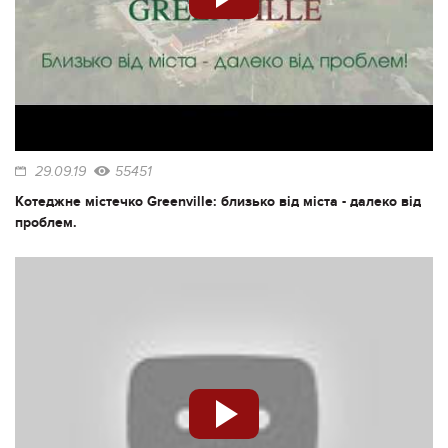
29.09.19
55451
Котеджне містечко Greenville: близько від міста - далеко від
проблем.