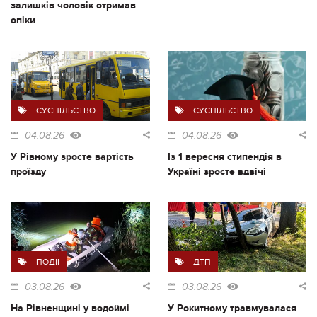
залишків чоловік отримав
опіки
СУСПІЛЬСТВО
СУСПІЛЬСТВО
04.08.26
04.08.26
У Рівному зросте вартість
Із 1 вересня стипендія в
проїзду
Україні зросте вдвічі
ПОДІЇ
ДТП
03.08.26
03.08.26
На Рівненщині у водоймі
У Рокитному травмувалася